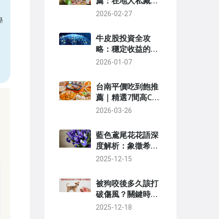
薦：在地人私藏美
食清單與實用避坑
2026-02-27
學
指南
牛皮股投資全攻
略：穩定收益的秘
訣與風險解析
2026-01-07
台南平價吃到飽推
薦｜精選7間高CP
值餐廳，火鍋燒肉
2026-03-26
自助吧任你選
藍色鳶尾花花語深
度解析：象徵希望
與自由的美麗寓意
2025-12-15
被狗咬後多久該打
破傷風？關鍵時間
點與處理步驟全指
2025-12-18
南