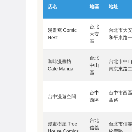
店名
地區
地址
台北
漫畫窩 Comic
台北市大
大安
Nest
和平東路
區
台北
咖啡漫畫坊
台北市中
中山
Cafe Manga
南京東路
區
台中
台中市西
台中漫遊空間
西區
益路
台北
漫畫樹屋 Tree
台北市信
信義
House Comics
松壽路