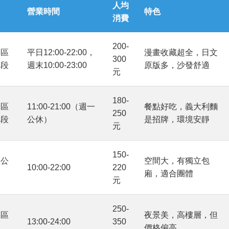
人均
營業時間
特色
消費
200-
安區
平日12:00-22:00，
漫畫收藏超全，日文
300
一段
週末10:00-23:00
原版多，沙發舒適
元
180-
山區
11:00-21:00（週一
餐點好吃，義大利麵
250
二段
公休）
是招牌，環境安靜
元
150-
區公
空間大，有獨立包
10:00-22:00
220
廂，適合團體
元
250-
義區
夜景美，高樓層，但
13:00-24:00
350
價格偏高