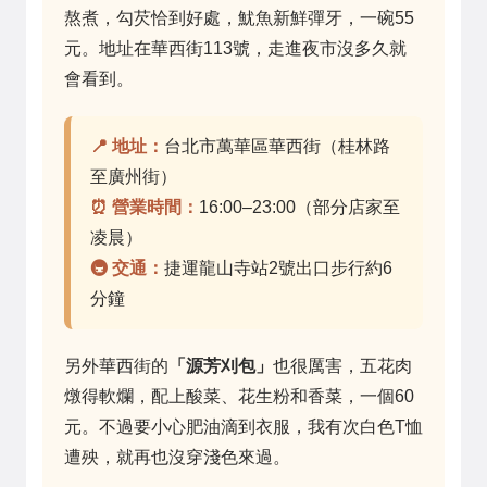
熬煮，勾芡恰到好處，魷魚新鮮彈牙，一碗55
元。地址在華西街113號，走進夜市沒多久就
會看到。
📍 地址：
台北市萬華區華西街（桂林路
至廣州街）
⏰ 營業時間：
16:00–23:00（部分店家至
凌晨）
🚇 交通：
捷運龍山寺站2號出口步行約6
分鐘
另外華西街的
「源芳刈包」
也很厲害，五花肉
燉得軟爛，配上酸菜、花生粉和香菜，一個60
元。不過要小心肥油滴到衣服，我有次白色T恤
遭殃，就再也沒穿淺色來過。