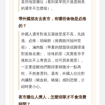
某些地雷攤位（看到菜單照片過度精美
的通常不怎麼樣）。
帶外國朋友去夜市，有哪些食物是必推
的？
外國人通常對臭豆腐接受度不高，先跳
過。必推：胡椒餅（推薦饒河福州世
祖）、滷肉飯（寧夏的鬍鬚張或圓環邊
對面無名攤）、珍珠奶茶（其實夜市手
搖飲比不上專賣店，但可買來應景）。
一定要提醒他們雞排要稍微冷一點再
吃，不然會燙到。還有，外國人往往對
內臟類（豬血糕、豬腸）感到恐懼，介
紹時要小心。
夜市攤位人擠人，怎麼排隊才不會浪費
時間？