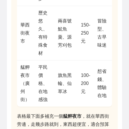
歷史
悠
兩喜號
冒險
華西
150-
久、
魷魚
型、
街夜
250
有特
羹、源
古早
市
元
殊食
芳刈包
味迷
材
艋舺
平民
想省
夜市
價
旗魚黑
100-
錢、
（廣
格、
輪、仙
200
體驗
州
在地
草冰
元
在地
街）
感強
表格最下面多補充一個
艋舺夜市
，就在華西街
旁邊，走幾步路就到，東西超便宜，適合預算