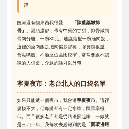
鐘
饒河還有個東西我很愛——
「陳董藥燉排
骨」
。湯頭濃郁，帶有中藥的甘甜，排骨燉到
骨肉分離，一碗80元。建議搭配一碗滷肉飯，
這裡的滷肉飯是肥肉偏多那種，膠質感很重，
會黏嘴唇。不過座位區比較窄，常常要跟不認
識的人併桌，介意的話可以外帶。
寧夏夜市：老台北人的口袋名單
如果只能選一個夜市，我會選
寧夏夜市
。這裡
規模不大，但每攤都有一定水準，踩雷率極
低。而且很多老店都是從路邊攤起家，一做就
是三四十年。我每次去必報到的是
「圓環邊蚵