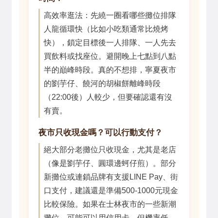
高效率逛法：先繞一圈看哪些攤位排隊
人龍循環快（比如小吃類通常比燒烤
快），鎖定目標後一人排隊、一人先去
買飲料或找座位。避開晚上七點到八點
半的巔峰時段。真的不想排，寧夏夜市
的劉芋仔、饒河的胡椒餅離峰時段
（22:00後）人較少，但要確認還有沒
有賣。
夜市只收現金嗎？可以行動支付？
絕大部分老攤位只收現金，尤其是老店
（像是劉芋仔、圓環邊蚵仔煎）。部分
新攤位或連鎖品牌有支援LINE Pay、街
口支付，建議還是準備500-1000元現金
比較保險。如果在士林夜市的一些新潮
攤位，可能可以用信用卡，但機率低。