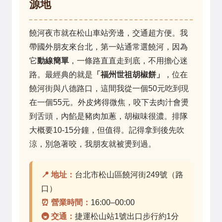
源地
饒河夜市就在松山車站旁邊，交通超方便。我
帶國外朋友來台北，第一站通常選饒河，因為
它
動線簡單
，一條路直直走到底，不用擔心迷
路。最經典的就是
「福州世祖胡椒餅」
，位在
饒河街與八德路口，這間我從一個50元吃到現
在一個55元。外皮烤得微焦，咬下去肉汁會燙
到舌頭，內餡是豬肉加蔥，胡椒味很濃。排隊
大概要10-15分鐘，但值得。記得拿到後先吹
涼，別急著咬，我朋友就被燙到過。
📍 地址：
台北市松山區饒河街249號（路
口）
⏰ 營業時間：
16:00–00:00
🚇 交通：
捷運松山站1號出口步行約1分