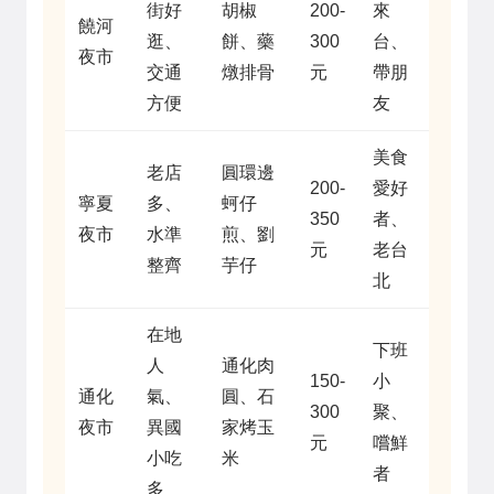
街好
胡椒
200-
來
饒河
逛、
餅、藥
300
台、
夜市
交通
燉排骨
元
帶朋
方便
友
美食
老店
圓環邊
200-
愛好
寧夏
多、
蚵仔
350
者、
夜市
水準
煎、劉
元
老台
整齊
芋仔
北
在地
下班
人
通化肉
150-
小
通化
氣、
圓、石
300
聚、
夜市
異國
家烤玉
元
嚐鮮
小吃
米
者
多