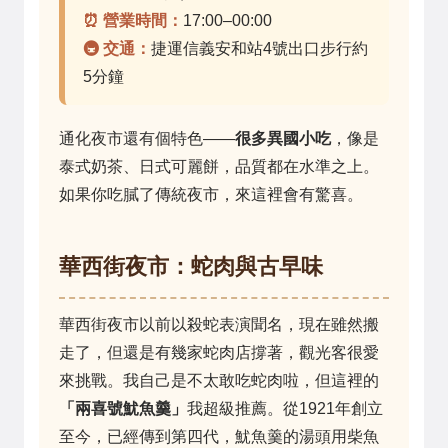
⏰ 營業時間：
17:00–00:00
🚇 交通：
捷運信義安和站4號出口步行約
5分鐘
通化夜市還有個特色——
很多異國小吃
，像是
泰式奶茶、日式可麗餅，品質都在水準之上。
如果你吃膩了傳統夜市，來這裡會有驚喜。
華西街夜市：蛇肉與古早味
華西街夜市以前以殺蛇表演聞名，現在雖然搬
走了，但還是有幾家蛇肉店撐著，觀光客很愛
來挑戰。我自己是不太敢吃蛇肉啦，但這裡的
「兩喜號魷魚羹」
我超級推薦。從1921年創立
至今，已經傳到第四代，魷魚羹的湯頭用柴魚