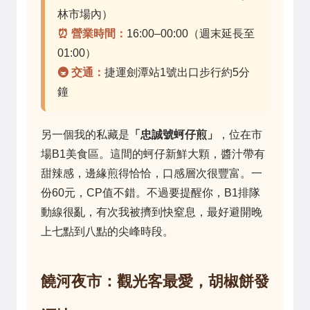
林市場內）
⏰ 營業時間：
16:00–00:00（週末延長至
01:00）
🚇 交通：
捷運劍潭站1號出口步行約5分
鐘
另一個我的私藏是
「忠誠號蚵仔煎」
，位在市
場B1美食區。這間的蚵仔新鮮大顆，醬汁帶有
甜辣感，邊緣煎得恰恰，口感層次很豐富。一
份60元，CP值不錯。不過要提醒你，B1排隊
動線很亂，有次我被擠到快窒息，最好避開晚
上七點到八點的尖峰時段。
饒河夜市：觀光客最愛，胡椒餅發