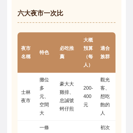
六大夜市一次比
大概
夜市
必吃推
預算
適合
特色
名稱
薦
（每
族群
人）
攤位
觀光
豪大大
多
200-
客、
士林
雞排、
元、
400
想吃
夜市
忠誠號
空間
元
飽的
蚵仔煎
大
人
一條
初次