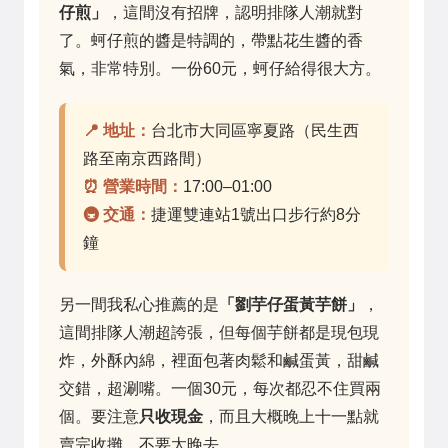
仔煎」
，這間沒有招牌，認明排隊人潮就對
了。蚵仔煎的醬是特調的，帶點花生醬的香
氣，非常特別。一份60元，蚵仔給得很大方。
📍 地址：
台北市大同區寧夏路（民生西
路至南京西路間）
⏰ 營業時間：
17:00–01:00
🚇 交通：
捷運雙連站1號出口步行約8分
鐘
另一間我私心推薦的是
「劉芋仔蛋黃芋餅」
，
這間排隊人潮超誇張，但每個芋餅都是現包現
炸，外酥內綿，裡面包著肉鬆和鹹蛋黃，甜鹹
交錯，超涮嘴。一個30元，每次都忍不住買兩
個。要注意
只收現金
，而且大概晚上十一點就
賣完收攤，不要太晚去。