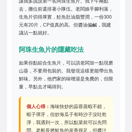
讓我多說說第一名阿珠生魚片。我下午兩點
去，攤位前還排著小隊伍。老闆娘手腳利落，
生魚片切得厚實，鮭魚肚油脂豐潤，一份300
元有20片，CP值真的高。但醬油偏鹹，我建
議沾一點就好。
阿珠生魚片的隱藏吃法
如果你點綜合生魚片，可以請老闆加一點現磨
山葵，不要用包裝的。我發現這樣更能帶出魚
鮮味。另外，他們家的味噌湯是免費的，但限
量，早點去才喝得到。
個人心得：
海味快炒的蒜蓉蒸蝦不錯，
蝦子彈牙，但炒海瓜子有時沙子沒吐乾
淨，我遇到一次，所以點菜前可以先問
問。老船長烤魷魚的炭香很足，但醬汁