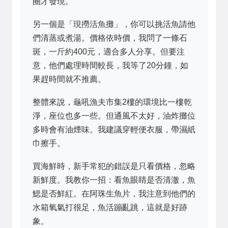
圈才發現。
另一個是「現撈活魚攤」，你可以挑活魚請他
們清蒸或煮湯。價格依時價，我問了一條石
斑，一斤約400元，適合多人分享。但要注
意，他們處理時間較長，我等了20分鐘，如
果趕時間就不推薦。
整體來說，龜吼漁夫市集2樓的環境比一樓乾
淨，座位也多一些。但通風不太好，油炸攤位
多時會有油煙味。我建議穿輕便衣服，帶濕紙
巾擦手。
買海鮮時，新手常犯的錯誤是只看價格，忽略
新鮮度。我教你一招：看魚眼睛是否清澈，魚
鰓是否鮮紅。在阿珠生魚片，我注意到他們的
水箱氧氣打很足，魚活蹦亂跳，這就是好跡
象。