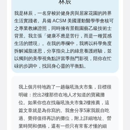
林辰
我是林辰，一名穿梭於健身房與居家花園的跨界
生活實踐者。具備 ACSM 美國運動醫學學會核可
之專業教練證照，同時擁有景觀園藝乙級技術士
背景。我主張「健康不應是苦行，而是一種質感
生活的體現」。在我的專欄中，我將以科學角度
拆解減脂迷思，分享指尖上的綠意養護經驗，並
以獨到的美學視角點評當季熱門影視，陪你在忙
碌的步調中，找回身心靈的平衡點。
我上個月特地跑了一趟龜吼漁夫市集，目標很
明確：挖出2樓那些在地人才知道的寶藏攤
位。如果你也在找龜吼漁夫市集2樓推薦，這
篇文章就是為你寫的。我會分享5家我親自吃
過、覺得值得再訪的攤位，附上詳細地址、營
業時間和價格，還有一些只有常客才懂的細