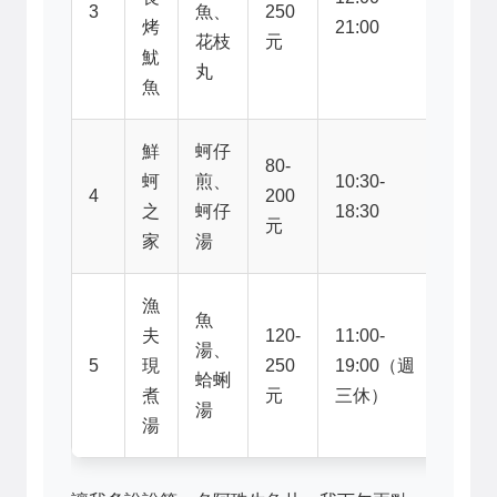
3
魚、
250
C區
烤
21:00
花枝
元
8號
魷
丸
魚
鮮
蚵仔
80-
2樓
蚵
煎、
10:30-
4
200
A區
之
蚵仔
18:30
元
3號
家
湯
漁
魚
夫
120-
11:00-
2樓
湯、
5
現
250
19:00（週
B區
蛤蜊
煮
元
三休）
7號
湯
湯