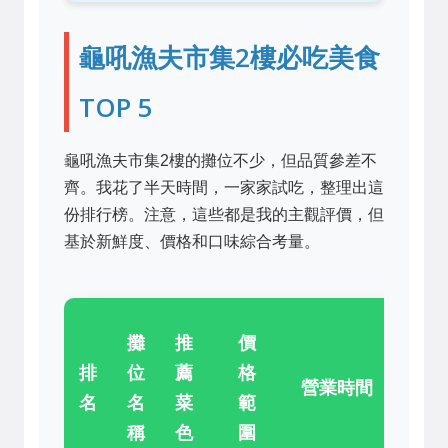
龜吼漁夫市集2樓必吃美食
TOP 5
龜吼漁夫市集2樓的攤位不少，但品質參差不
齊。我花了半天時間，一家家試吃，整理出這
份排行榜。注意，這些都是我的主觀評價，但
基於新鮮度、價格和口味綜合考量。
地址
攤
推
價
（2
排
位
薦
格
營業時間
樓攤
名
名
菜
範
位
稱
色
圍