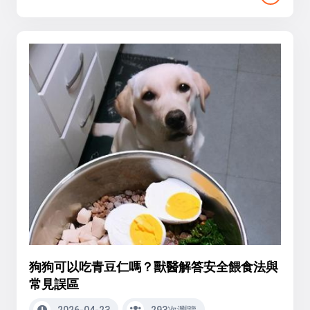
狗狗可以吃青豆仁嗎？獸醫解答安全餵食法與
常見誤區
2026-04-23
293次瀏覽