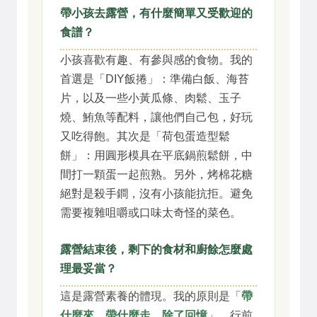
帶小孩去露營，有什麼簡單又受歡迎的
食譜？
小孩喜歡有趣、有參與感的食物。我的
首選是「DIY飯捲」：準備白飯、海苔
片，以及一些小黃瓜條、肉鬆、玉子
燒、鮪魚等配料，讓他們自己包，好玩
又吃得飽。其次是「荷包蛋造型鬆
餅」：用圓形模具在平底鍋煎鬆餅，中
間打一顆蛋一起煎熟。另外，烤棉花糖
絕對是殺手鐧，沒有小孩能抗拒。避免
需要複雜咀嚼或口味太奇怪的菜色。
露營結束後，剩下的食材和廚餘怎麼處
理最妥當？
這是露營素養的體現。我的原則是「
帶
什麼來，帶什麼走，除了回憶
」。行前