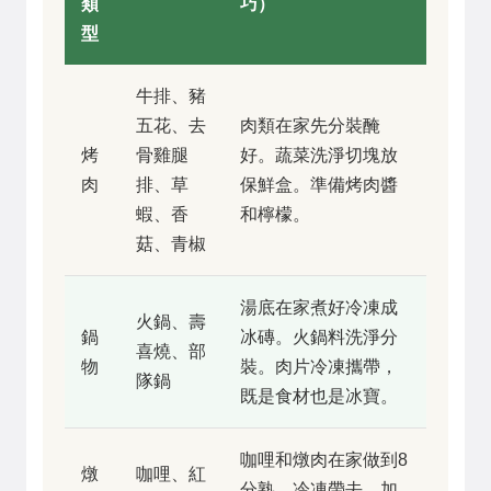
類
巧）
型
牛排、豬
五花、去
肉類在家先分裝醃
烤
骨雞腿
好。蔬菜洗淨切塊放
肉
排、草
保鮮盒。準備烤肉醬
蝦、香
和檸檬。
菇、青椒
湯底在家煮好冷凍成
火鍋、壽
鍋
冰磚。火鍋料洗淨分
喜燒、部
物
裝。肉片冷凍攜帶，
隊鍋
既是食材也是冰寶。
咖哩和燉肉在家做到8
燉
咖哩、紅
分熟，冷凍帶去，加