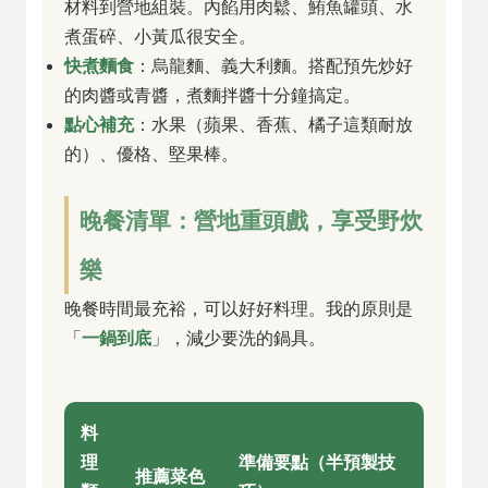
材料到營地組裝。內餡用肉鬆、鮪魚罐頭、水
煮蛋碎、小黃瓜很安全。
快煮麵食
：烏龍麵、義大利麵。搭配預先炒好
的肉醬或青醬，煮麵拌醬十分鐘搞定。
點心補充
：水果（蘋果、香蕉、橘子這類耐放
的）、優格、堅果棒。
晚餐清單：營地重頭戲，享受野炊
樂
晚餐時間最充裕，可以好好料理。我的原則是
「
一鍋到底
」，減少要洗的鍋具。
料
理
準備要點（半預製技
推薦菜色