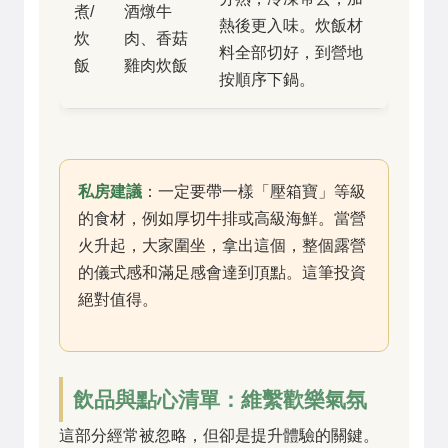
煮/
酒燉牛
熱後更入味。炊飯材
炊
肉、香菇
料全部切好，到營地
飯
雞肉炊飯
按順序下鍋。
私房建議
：一定要帶一樣「壓箱寶」等級
的食材，例如厚切牛排或高級海鮮。當營
火升起，大家圍坐，拿出這個，整個露營
的儀式感和滿足感會達到頂點。這筆投資
絕對值得。
飲品與點心清單：維繫歡樂氣氛
這部分經常被忽略，但卻是提升體驗的關鍵。