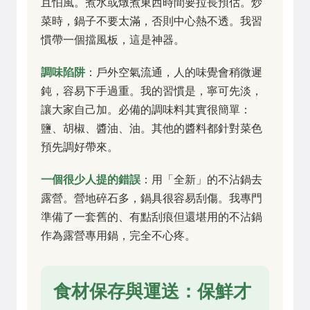
且怕風。煮水或燉煮東西時間要拉長預估。炒
菜時，鍋子不要太滿，否則中心熱不透。我習
慣帶一個擋風板，這是神器。
調味陷阱
：戶外空氣流通，人的味覺會稍微遲
鈍，容易下手過重。我的習慣是，寧可先淡，
讓大家自己加。必備的調味料其實很簡單：
鹽、胡椒、醬油、油。其他的醬料都針對菜色
預先調好帶來。
一個很少人提的錯誤
：用「全新」的不沾鍋去
露營。營地碎石多，鍋具很容易刮傷。我專門
準備了一套舊的、有點刮痕但還堪用的不沾鍋
作為露營專用鍋，完全不心疼。
食材保存與運送：保鮮才