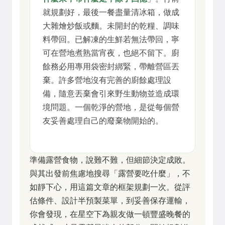
就規劃好，最後一餐盡量清冰箱，做成
大雜燴炒飯或麵。未開封的乾糧、調味
料帶回。已解凍的生鮮若無法帶回，寧
可在營地煮熟當宵夜，也絕不留下。廚
餘務必用專用袋密封綁緊，帶離營區丟
棄。許多營地沒有完善的廚餘處理設
備，隨意丟棄會引來野生動物並造成環
境問題。一個乾淨的營地，是從每個營
友妥善處理自己的廢棄物開始的。
準備露營食物，說難不難，但細節決定成敗。
與其出發前焦慮地搜尋「露營要吃什麼」，不
如靜下心，用這篇文章的框架規劃一次。從評
估條件、設計半預製菜單，到妥善保存運輸，
你會發現，在星空下為親友做一頓豐盛晚餐的