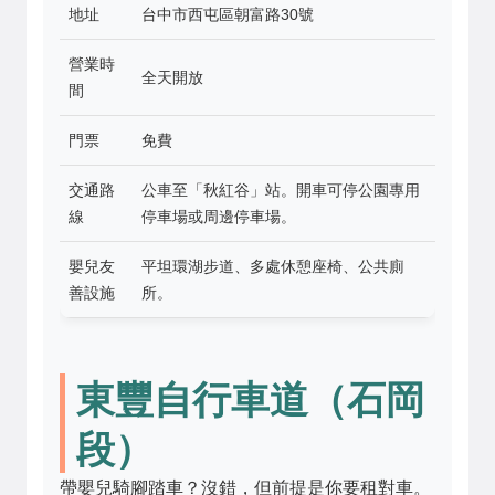
地址
台中市西屯區朝富路30號
營業時
全天開放
間
門票
免費
交通路
公車至「秋紅谷」站。開車可停公園專用
線
停車場或周邊停車場。
嬰兒友
平坦環湖步道、多處休憩座椅、公共廁
善設施
所。
東豐自行車道（石岡
段）
帶嬰兒騎腳踏車？沒錯，但前提是你要租對車。