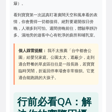
簸）。
看到寶寶第一次認真盯著廣闊天空和風車看的表
情，你會覺得一切都值得。絕對要避開假日傍
晚，人潮多到可怕。週間傍晚前往，體驗寧靜許
多。濕地旁的遊客中心有乾淨的廁所和哺乳室。
個人踩雷提醒：
我不太推薦「台中都會公
園」給嬰兒家庭。公園太大，遮蔽少，走到
適合野餐的草皮區往往是一段長路，若寶寶
臨時哭鬧，折返回停車場會非常狼狽。它更
適合能跑跳的大孩子。
行前必看QA：解