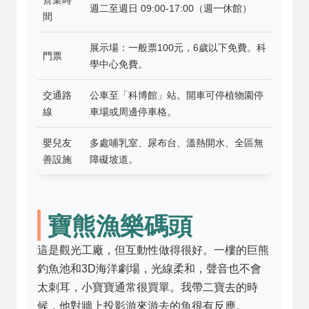
週二至週日 09:00-17:00（週一休館）
間
展示場：一般票100元，6歲以下免費。科
門票
學中心免費。
交通路
公車至「科博館」站。開車可停植物園停
線
車場或周邊停車格。
嬰兒友
多處哺乳室、尿布台、溫熱開水、全區無
善設施
障礙坡道。
寶熊漁樂碼頭
這是觀光工廠，但互動性做得很好。一樓的巨熊
釣魚池和3D海洋劇場，光線柔和，聲音也不會
太刺耳，小寶寶通常很買單。我帶二寶去的時
候，他對牆上投影游來游去的魚很有反應。