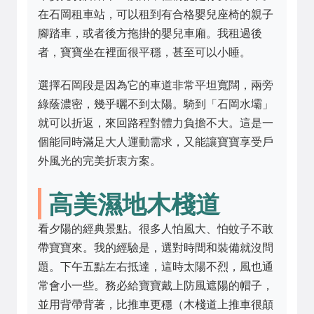
在石岡租車站，可以租到有合格嬰兒座椅的親子
腳踏車，或者後方拖掛的嬰兒車廂。我租過後
者，寶寶坐在裡面很平穩，甚至可以小睡。
選擇石岡段是因為它的車道非常平坦寬闊，兩旁
綠蔭濃密，幾乎曬不到太陽。騎到「石岡水壩」
就可以折返，來回路程對體力負擔不大。這是一
個能同時滿足大人運動需求，又能讓寶寶享受戶
外風光的完美折衷方案。
高美濕地木棧道
看夕陽的經典景點。很多人怕風大、怕蚊子不敢
帶寶寶來。我的經驗是，選對時間和裝備就沒問
題。下午五點左右抵達，這時太陽不烈，風也通
常會小一些。務必給寶寶戴上防風遮陽的帽子，
並用背帶背著，比推車更穩（木棧道上推車很顛