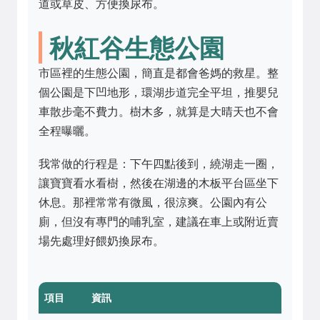
道或草皮、方便換尿布。
秋紅谷生態公園
市區裡的生態公園，簡直是都會爸媽的救星。整
個公園是下凹地形，環湖步道完全平坦，推嬰兒
車散步毫不費力。樹木多，就算是大晴天也不會
全程曝曬。
我常做的行程是：下午四點後到，繞湖走一圈，
讓寶寶看水看樹，然後在湖邊的木板平台區坐下
休息。那裡常常有微風，很涼爽。公園內有公
廁，但沒有專門的哺乳室，建議在車上或附近賣
場先處理好餵奶換尿布。
項目
資訊