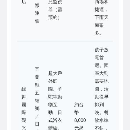
店
兒監視
商場和
際
器（需
捷運，
連
預約）
下雨天
鎖
備案
多。
孩子放
電首
選。園
宜
超大戶
區大到
蘭
外庭
需要地
縣
綠
園、羊
圖，活
五
舞
駝等動
動從早
結
國
物互
約台
排到
鄉
際
動、日
幣
晚。餐
／
觀
式浴衣
8,000
飲水準
日
光
體驗、
元起
不錯，