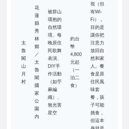
視（但
花
被群山
有Wi-
蓮
環抱的
Fi），
縣
自然環
目的是
秀
境、每
讓你把
林
約台
太
晚原住
注意力
鄉
幣
魯
民歌舞
放回自
／
4,800
閣
表演、
然和家
太
元起
山
DIY手
人。餐
魯
（一
月
作活動
食是原
閣
泊二
村
（如苧
住民風
國
食）
麻編
味套
家
織）、
餐，孩
公
無光害
子可能
園
星空
挑食，
內
但這本
身就是