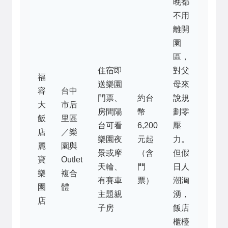
晚都
不用
離開
園
區，
住宿即
對父
福
送樂園
母來
容
台中
門票、
約台
說規
大
市后
房間陽
幣
劃零
飯
里區
台可看
6,200
壓
店
／樂
樂園夜
元起
力。
麗
園與
景或摩
（含
但假
寶
Outlet
天輪、
門
日人
樂
複合
有賽車
票）
潮洶
園
體
主題親
湧，
店
子房
飯店
櫃檯