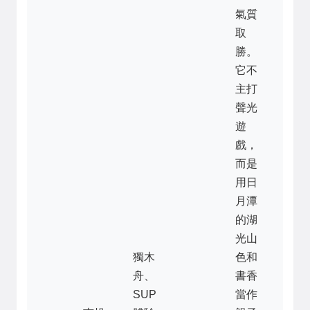
氣質
取
勝。
它不
主打
聲光
遊
戲，
而是
用日
月潭
的湖
光山
獨木
色和
舟、
書香
SUP
當作