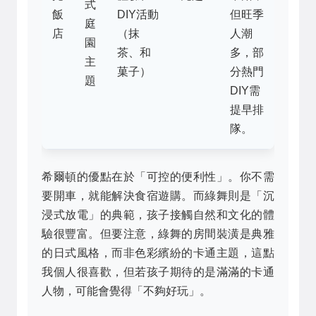
式
飯
DIY活動
但旺季
庭
店
（抹
人潮
園
茶、和
多，部
主
菓子）
分熱門
題
DIY需
提早排
隊。
希爾頓的優點在於「可控的便利性」。你不需
要開車，就能解決食宿遊購。而綠舞則是「沉
浸式放電」的典範，孩子接觸自然和文化的體
驗很豐富。但要注意，綠舞的房間裝潢是典雅
的日式風格，而非色彩繽紛的卡通主題，這點
我個人很喜歡，但若孩子期待的是滿滿的卡通
人物，可能會覺得「不夠好玩」。