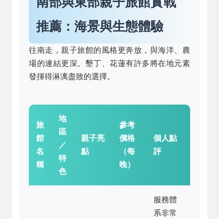
南部與東部親子旅館實戰
推薦：海景與生態體驗
往南走，親子旅館的風格更奔放，與海洋、農
場的連結更深。墾丁、花蓮有許多將在地元素
發揮得淋漓盡致的選擇。
地
旅
參考
區
館
親子亮
價格
個人點
／
名
點
（每
評
特
稱
晚）
色
服務體
系非常