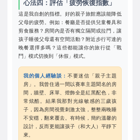
心法四：評估「疲勞恢復指數」
這是我自創的指標。好的親子旅館應該能降低
父母的疲勞。例如：餐廳是否提供兒童餐具和
剪食服務？房間內是否有獨立隔間或拉門，讓
孩子睡後父母還有空間活動？附近步行可達的
晚餐選擇多嗎？這些都能讓你的旅行從「戰
鬥」模式切換到「休假」模式。
我的個人經驗談：
不要迷信「親子主題
房」。我曾住過一間以賽車主題聞名的房
間，牆壁、床單、燈飾全是紅黑配色，非
常炫酷。結果我那對光線敏感的三歲孩
子，因為房間視覺刺激太強，整整兩晚睡
不安穩，翻來覆去。有時候，簡約溫馨的
設計，反而更能讓孩子（和大人）平靜下
來。