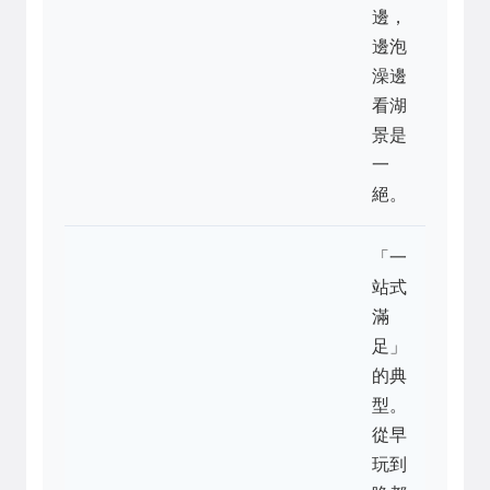
邊，
邊泡
澡邊
看湖
景是
一
絕。
「一
站式
滿
足」
的典
型。
從早
玩到