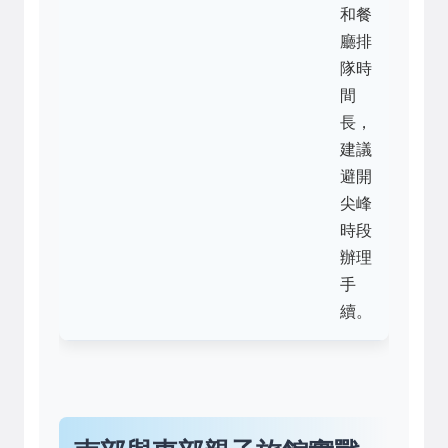
和餐
廳排
隊時
間
長，
建議
避開
尖峰
時段
辦理
手
續。