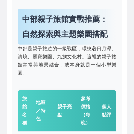
中部親子旅館實戰推薦：
自然探索與主題樂園搭配
中部是親子旅遊的一級戰區，環繞著日月潭、
清境、麗寶樂園、九族文化村。這裡的親子旅
館常常與地景結合，或本身就是一個小型樂
園。
旅
參考
地區
館
親子亮
價格
個人
／特
名
點
（每
點評
色
稱
晚）