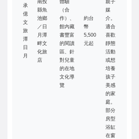
南投
體驗
親子
承
縣魚
（合
媒
億
池鄉
作）、
約台
介。
文
／日
館內藏
幣
適合
旅
月潭
書豐富
5,500
喜歡
潭
畔文
的閱讀
元起
靜態
日
化旅
區、針
活動
月
店
對兒童
或想
的在地
培養
文化導
孩子
覽
美感
的家
庭。
部分
房型
浴缸
在窗