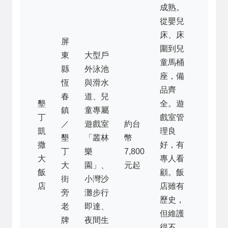
成熟。
從嬰兒
床、床
屏
圍到兒
東
大型戶
童馬桶
縣
外泳池
座，備
恆
與滑水
品齊
春
道、兒
墾
全。遊
鎮
童專屬
丁
戲室管
／
遊戲室
約台
凱
理良
墾
「叢林
幣
撒
好，有
丁
樂
7,800
大
專人看
大
園」、
元起
飯
顧。飯
街
小灣沙
店
店雖有
旁
灘步行
歷史，
老
即達、
但維護
牌
夜間生
得不