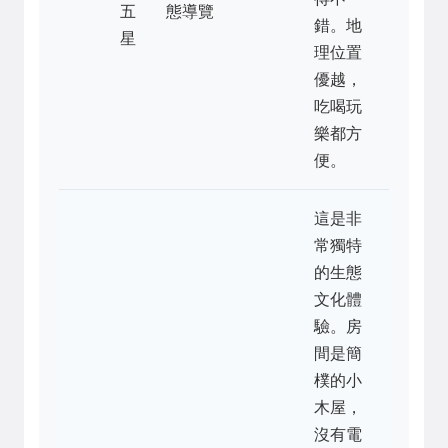
五
態導覽
錯。地
星
理位置
優越，
吃喝玩
樂都方
便。
這是非
常獨特
的生態
文化體
驗。房
間是簡
樸的小
木屋，
沒有電