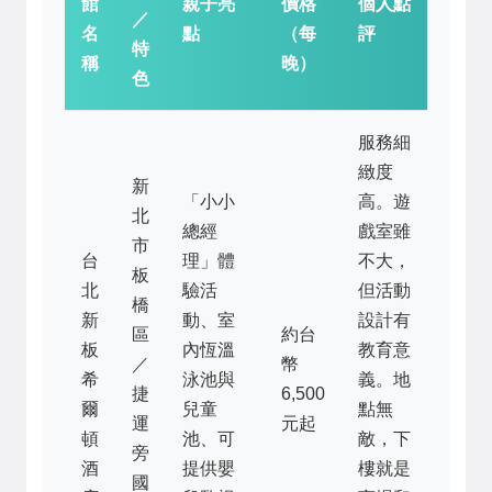
館
親子亮
價格
個人點
／
名
點
（每
評
特
稱
晚）
色
服務細
緻度
新
「小小
高。遊
北
總經
戲室雖
市
台
理」體
不大，
板
北
驗活
但活動
橋
新
動、室
設計有
區
約台
板
內恆溫
教育意
／
幣
希
泳池與
義。地
捷
6,500
爾
兒童
點無
運
元起
頓
池、可
敵，下
旁
酒
提供嬰
樓就是
國