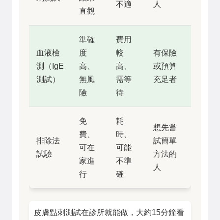
不適
人
直觀
準確
費用
血液檢
度
較
有保險
測（IgE
高、
高、
或預算
測試）
無風
需等
充足者
險
待
免
耗
想先嘗
費、
時、
排除法
試簡單
可在
可能
試驗
方法的
家進
不準
人
行
確
皮膚點刺測試在診所就能做，大約15分鐘看