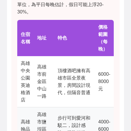
單位，為平日每晚估計，假日可能上浮20-
30%。
價格
住宿
範圍
地址
特色
名稱
（每
晚）
高雄
高雄
中央
頂樓酒吧擁有高
市前
6000-
公園
雄市區全景夜
金區
8000
英迪
景，房間設計現
中山
元
格酒
代，但隔音普通
一路
店
高雄
步行可到愛河和
高雄
市鹽
4000-
駁二，設計感
翰品
埕區
6000