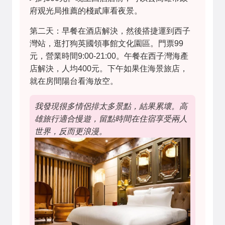
府观光局推薦的棧貳庫看夜景。
第二天：早餐在酒店解決，然後搭捷運到西子
灣站，逛打狗英國領事館文化園區。門票99
元，營業時間9:00-21:00。午餐在西子灣海產
店解決，人均400元。下午如果住海景旅店，
就在房間陽台看海放空。
我發現很多情侶排太多景點，結果累壞。高
雄旅行適合慢遊，留點時間在住宿享受兩人
世界，反而更浪漫。