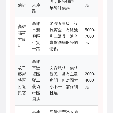
強，服務細緻，
酒店
大勇
元
早餐評價高
路
高雄
老牌五星級，設
高雄
市新
施齊全，有泳池
5000-
福華
興區
和三溫暖，適合
7000
大飯
七賢
喜歡傳統服務的
元
店
一路
情侶
高雄
駁二
市鹽
文青風格，價格
藝術
埕區
親民，常有主題
2000-
特區
駁二
房間，但房間大
4000
附近
藝術
小不一，需仔細
元
民宿
特區
挑選
周邊
高雄
海景房帶私人陽