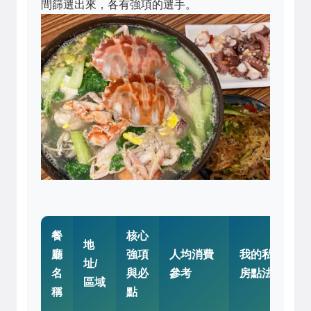
間篩選出來，各有強項的選手。
餐
核心
地
廳
強項
人均消費
我的私
址/
名
與必
參考
房點法
區域
稱
點