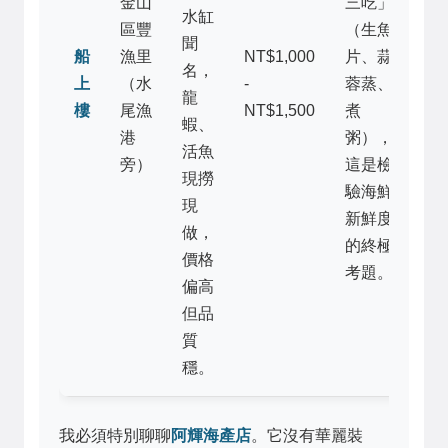
金山
三吃」
水缸
區豐
（生魚
聞
船
漁里
NT$1,000
片、蒜
名，
上
（水
-
蓉蒸、
龍
樓
尾漁
NT$1,500
煮
蝦、
港
粥），
活魚
旁）
這是檢
現撈
驗海鮮
現
新鮮度
做，
的終極
價格
考題。
偏高
但品
質
穩。
我必須特別聊聊
阿輝海產店
。它沒有華麗裝