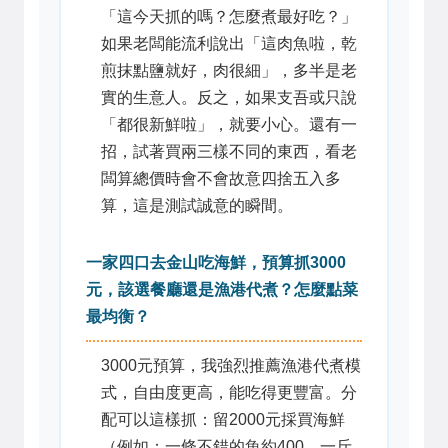
「這今天抓的嗎？怎麼煮最好吃？」
如果老闆能流利說出「這肉魚啦，乾
煎抹點鹽就好，肉很細」，多半是老
實的生意人。反之，如果支吾或只說
「都很新鮮啦」，就要小心。還有一
招，試著買兩三樣不同的東西，看老
闆算總價時會不會故意四捨五入多
算，這是測試誠意的瞬間。
一家四口去金山吃海鮮，預算抓3000
元，該選餐廳還是漁港代煮？怎麼點菜
最均衡？
3000元預算，我強烈推薦漁港代煮模
式，自由度更高，能吃得更豐富。分
配可以這樣抓：留2000元採買海鮮
（例如：一條不錯的魚約400、一斤