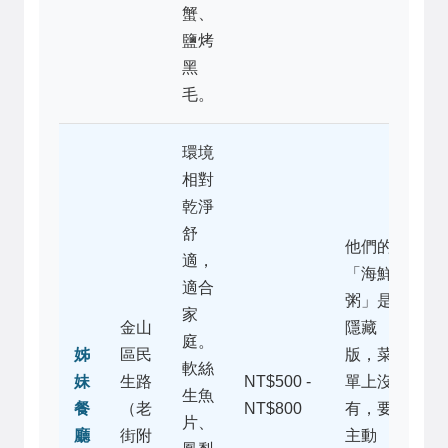
蟹、
鹽烤
黑
毛。
環境
相對
乾淨
舒
他們的
適，
「海鮮
適合
粥」是
家
金山
隱藏
庭。
姊
區民
版，菜
軟絲
妹
生路
NT$500 -
單上沒
生魚
餐
（老
NT$800
有，要
片、
廳
街附
主動