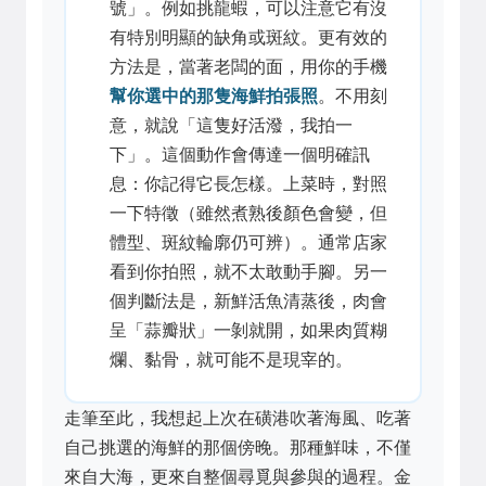
號」。例如挑龍蝦，可以注意它有沒
有特別明顯的缺角或斑紋。更有效的
方法是，當著老闆的面，用你的手機
幫你選中的那隻海鮮拍張照
。不用刻
意，就說「這隻好活潑，我拍一
下」。這個動作會傳達一個明確訊
息：你記得它長怎樣。上菜時，對照
一下特徵（雖然煮熟後顏色會變，但
體型、斑紋輪廓仍可辨）。通常店家
看到你拍照，就不太敢動手腳。另一
個判斷法是，新鮮活魚清蒸後，肉會
呈「蒜瓣狀」一剝就開，如果肉質糊
爛、黏骨，就可能不是現宰的。
走筆至此，我想起上次在磺港吹著海風、吃著
自己挑選的海鮮的那個傍晚。那種鮮味，不僅
來自大海，更來自整個尋覓與參與的過程。金