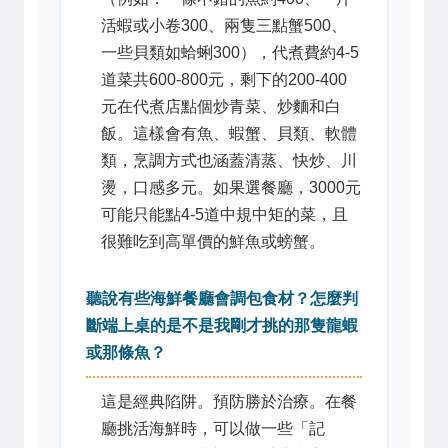
活蝦或小卷300、兩隻三點蟹500、
一些貝類如蛤蜊300），代煮費約4-5
道菜共600-800元，剩下的200-400
元在代煮店點個炒青菜、炒麵和白
飯。這樣會有魚、蝦蟹、貝類、軟體
類，烹調方式也涵蓋清蒸、快炒、川
燙，口感多元。如果選餐廳，3000元
可能只能點4-5道中規中矩的菜，且
很難吃到高單價的鮮魚或螃蟹。
聽說有些海鮮餐廳會調包食材？怎麼判
斷端上桌的是不是我剛才挑的那隻龍蝦
或那條魚？
這是經典陷阱。預防勝於治療。在餐
廳挑活海鮮時，可以做一些「記