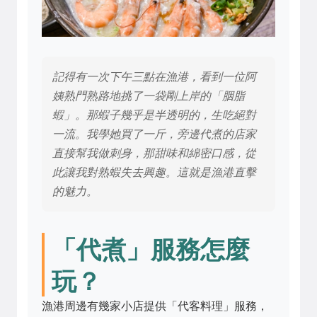
記得有一次下午三點在漁港，看到一位阿
姨熟門熟路地挑了一袋剛上岸的「胭脂
蝦」。那蝦子幾乎是半透明的，生吃絕對
一流。我學她買了一斤，旁邊代煮的店家
直接幫我做刺身，那甜味和綿密口感，從
此讓我對熟蝦失去興趣。這就是漁港直擊
的魅力。
「代煮」服務怎麼
玩？
漁港周邊有幾家小店提供「代客料理」服務，