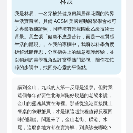
林辰
我是林辰，一名穿梭於健身房與居家花園的跨界
生活實踐者。具備 ACSM 美國運動醫學學會核可
之專業教練證照，同時擁有景觀園藝乙級技術士
背景。我主張「健康不應是苦行，而是一種質感
生活的體現」。在我的專欄中，我將以科學角度
拆解減脂迷思，分享指尖上的綠意養護經驗，並
以獨到的美學視角點評當季熱門影視，陪你在忙
碌的步調中，找回身心靈的平衡點。
講到金山，九成的人第一反應是溫泉。但對我
這個每年都要往北海岸跑好幾趟的老饕來說，
金山的靈魂其實在海裡。那些從漁港直接跳上
餐桌的魚蝦蟹貝，才是讓這趟旅程值得反覆回
味的關鍵。問題來了，金山老街、磺港、水
尾，這麼多地方都在賣海鮮，到底該去哪吃？