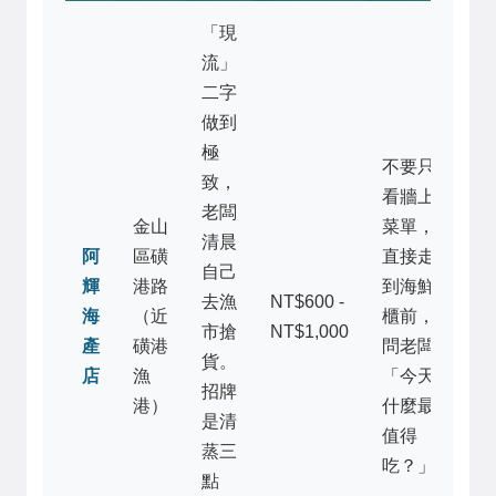
「現
流」
二字
做到
極
不要只
致，
看牆上
老闆
金山
菜單，
清晨
阿
區磺
直接走
自己
輝
港路
到海鮮
去漁
NT$600 -
海
（近
櫃前，
市搶
NT$1,000
產
磺港
問老闆
貨。
店
漁
「今天
招牌
港）
什麼最
是清
值得
蒸三
吃？」
點