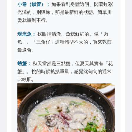
小卷（鎖管）：
如果看到身體透明、閃著虹彩
光澤的，別猶豫，那是最新鮮的狀態。簡單川
燙就甜到不行。
現流魚：
找眼睛清澈、魚鰓鮮紅的。像「肉
魚」、「三角仔」這種體型不大的，買來乾煎
最適合。
螃蟹：
秋天當然是三點蟹，但夏天其實有「花
蟹」。挑的時候掂掂重量，感覺沈甸甸的通常
比較肥。