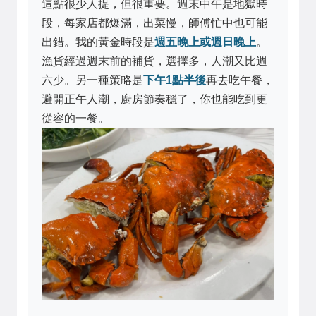
這點很少人提，但很重要。週末中午是地獄時
段，每家店都爆滿，出菜慢，師傅忙中也可能
出錯。我的黃金時段是
週五晚上或週日晚上
。
漁貨經過週末前的補貨，選擇多，人潮又比週
六少。另一種策略是
下午1點半後
再去吃午餐，
避開正午人潮，廚房節奏穩了，你也能吃到更
從容的一餐。