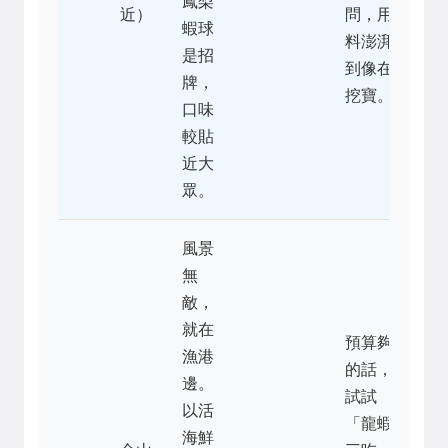
鳳梨
近）
問，用
蝦球
料澎湃
是招
到像在
牌，
挖寶。
口味
較貼
近大
眾。
風景
無
敵，
就在
預算夠
漁港
的話，
邊。
試試
以活
「龍蝦
海鮮