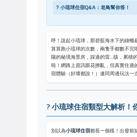
? 小琉球住宿Q&A：老鳥幫你答！
呼！說起小琉球，那碧藍海水下的綠蠵
算算跑小琉球的次數，兩隻手都數不完
陽的秘境海景房，踩過的雷...咳，累
啦！網路上資訊眼花撩亂，但真實住過
宿體驗（好壞都說！）連同周邊玩法一
? 小琉球住宿類型大解析！
別以為
小琉球住宿
都長一個樣！出發前