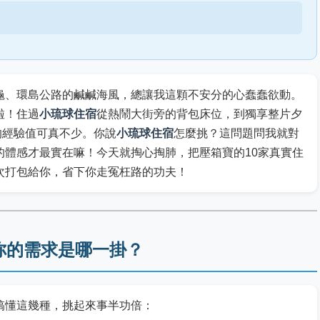
龜、環島公路的鹹鹹海風，總讓我這顆不安分的心蠢蠢欲動。
啦！住過
小琉球住宿
從熱鬧大街旁的背包床位，到獨享整片夕
積的經驗值可真不少。你說
小琉球住宿
怎麼挑？這問題問我就對
的體感才最實在嘛！今天就掏心掏肺，把壓箱寶的10家真實住
次打包給你，省下你走冤枉路的功夫！
你的需求是哪一掛？
搞懂這幾種，挑起來事半功倍：