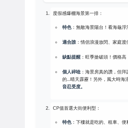
度假感爆棚海景第一排：
特色
：無敵海景陽台！看海龜浮
適合誰
：情侶浪漫放閃、家庭渡
缺點提醒
：旺季搶破頭！價格高
個人碎唸
：海景房真的讚，但拜
的...晴天霹靂！另外，風大時
音忍受度。
CP值首選大街便利型：
特色
：下樓就是吃的、租車、便