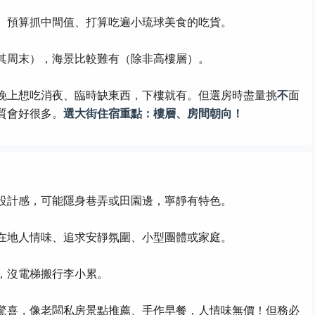
、預算抓中間值、打算吃遍小琉球美食的吃貨。
其周末），海景比較難有（除非高樓層）。
晚上想吃消夜、臨時缺東西，下樓就有。但選房時盡量挑
不
面
質會好很多。
選大街住宿重點：樓層、房間朝向！
設計感，可能隱身巷弄或田園邊，寧靜有特色。
在地人情味、追求安靜氛圍、小型團體或家庭。
，沒電梯搬行李小累。
驚喜，像老闆私房景點推薦、手作早餐，人情味無價！但務必