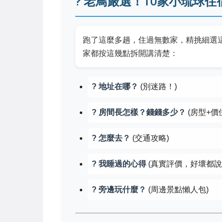
? 老鳥嚴選！10家小琉球住
跑了這麼多趟，住過無數家，精挑細選這
家都按這幾點拆開講清楚：
? 地址在哪？
(別迷路！)
?️ 房間長怎樣？錢錢多少？
(房型+價
? 怎麼去？
(交通攻略)
? 我睡過的心得
(真實評價，好壞都說
? 旁邊玩什麼？
(周邊景點懶人包)