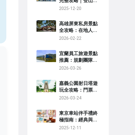
完整攻略｜登山路
線、交通資訊、必
2025-12-20
，
拍景點一次掌握
高雄屏東私房景點
全攻略：在地人推
薦的隱藏版去處
2026-02-22
宜蘭員工旅遊景點
推薦：規劃團隊出
遊的終極指南
2026-03-26
嘉義公園射日塔遊
玩全攻略：門票、
交通、拍攝點與周
2026-03-24
邊景點
東京車站伴手禮終
極指南：經典與新
潮必買清單大公開
2025-12-11