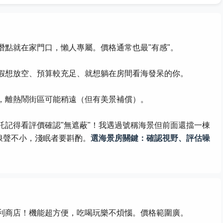
潛點就在家門口，懶人專屬。價格通常也最"有感"。
假想放空、預算較充足、就想躺在房間看海發呆的你。
，離熱鬧街區可能稍遠（但有美景補償）。
託記得看評價確認"無遮蔽"！我遇過號稱海景但前面還擋一棟
海浪聲不小，淺眠者要斟酌。
選海景房關鍵：確認視野、評估噪
利商店！機能超方便，吃喝玩樂不煩惱。價格範圍廣。