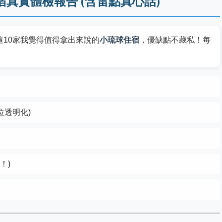
宿真實體檢報告 (含雷點真心話)
10家我覺得值得拿出來說的
小琉球住宿
，優缺點不藏私！每
位透明化)
！)