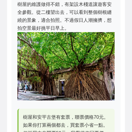
樹屋的維護做得不錯，有架設木棧道讓遊客安
全參觀。從二樓望出去，可以看到整個樹根纏
繞的景象，適合拍照。不過假日人潮擁擠，想
拍空景最好挑平日早上。
樹屋和安平古堡有套票，聯票價格70元。
如果你打算兩個都去，買套票小省一點。