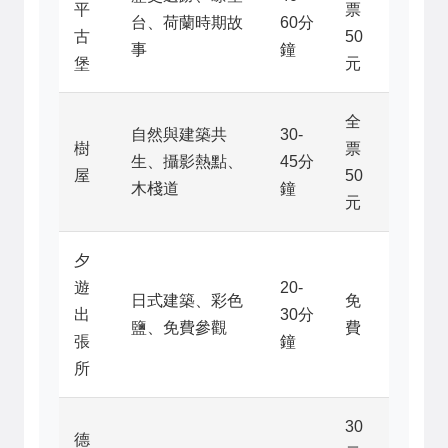
平
票
台、荷蘭時期故
60分
古
50
事
鐘
堡
元
全
自然與建築共
30-
樹
票
生、攝影熱點、
45分
屋
50
木棧道
鐘
元
夕
遊
20-
日式建築、彩色
免
出
30分
鹽、免費參觀
費
張
鐘
所
30
德