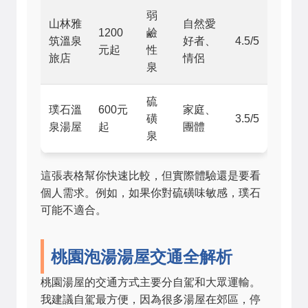
弱
山林雅
自然愛
1200
鹼
筑溫泉
好者、
4.5/5
元起
性
旅店
情侶
泉
硫
璞石溫
600元
家庭、
磺
3.5/5
泉湯屋
起
團體
泉
這張表格幫你快速比較，但實際體驗還是要看
個人需求。例如，如果你對硫磺味敏感，璞石
可能不適合。
桃園泡湯湯屋交通全解析
桃園湯屋的交通方式主要分自駕和大眾運輸。
我建議自駕最方便，因為很多湯屋在郊區，停