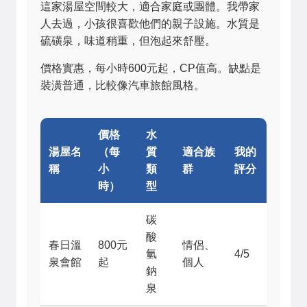
這家湯屋空間較大，適合家庭或團體。我帶家
人去過，小孩很喜歡他們的親子設施。水質是
硫磺泉，味道稍重，但泡起來舒壓。
價格實惠，每小時600元起，CP值高。缺點是
裝潢普通，比較像汽車旅館風格。
價格
水
湯屋名
（每
質
適合族
我的
稱
小
類
群
評分
時）
型
碳
酸
春日溫
800元
情侶、
氫
4/5
泉會館
起
個人
鈉
泉