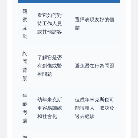
觀
看它如何對
察
選擇表現友好的個
待工作人員
互
體
或其他訪客
動
詢
了解它是否
問
有創傷或醫
避免潛在行為問題
背
療問題
景
年
幼年米克斯
但成年米克斯也可
齡
更容易訓練
能很親人，取決於
考
和社會化
過去經驗
慮
健