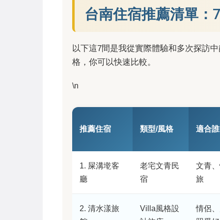
台南住宿推薦清單：
以下這7間是我從實際體驗和多次探訪
格，你可以快速比較。
\n
推薦住宿
類型/風格
適合誰
1. 屎溝墘客
老宅文青民
文青、
廳
宿
旅
2. 清水漾旅
Villa風格設
情侶、