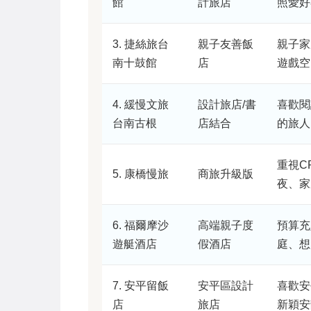
館
計旅店
照愛好
3. 捷絲旅台
親子友善飯
親子家
南十鼓館
店
遊戲空
4. 緩慢文旅
設計旅店/書
喜歡閱
台南古根
店結合
的旅人
重視C
5. 康橋慢旅
商旅升級版
夜、家
6. 福爾摩沙
高端親子度
預算充
遊艇酒店
假酒店
庭、想
7. 安平留飯
安平區設計
喜歡安
店
旅店
新穎安