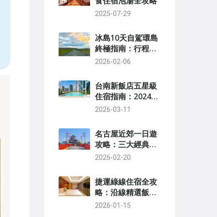
食住宿泡湯全攻略
2025-07-29
，
冰島10天自駕環島
終極指南：行程、
預算與私房景點全
2026-02-06
攻略
台南新飯店五星級
住宿指南：2024頂
級選擇與避坑建議
2026-03-11
名古屋近郊一日遊
攻略：三大經典路
線與交通省錢秘技
2026-02-20
捷運綠線住宿全攻
略：沿線精選飯店
與實用指南
2026-01-15