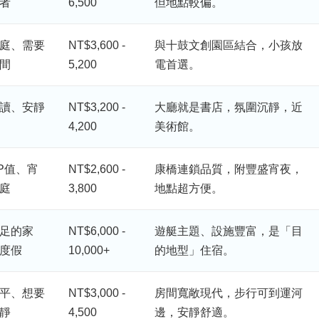
者
6,500
但地點較偏。
庭、需要
NT$3,600 -
與十鼓文創園區結合，小孩放
間
5,200
電首選。
讀、安靜
NT$3,200 -
大廳就是書店，氛圍沉靜，近
4,200
美術館。
P值、宵
NT$2,600 -
康橋連鎖品質，附豐盛宵夜，
庭
3,800
地點超方便。
足的家
NT$6,000 -
遊艇主題、設施豐富，是「目
度假
10,000+
的地型」住宿。
平、想要
NT$3,000 -
房間寬敞現代，步行可到運河
靜
4,500
邊，安靜舒適。