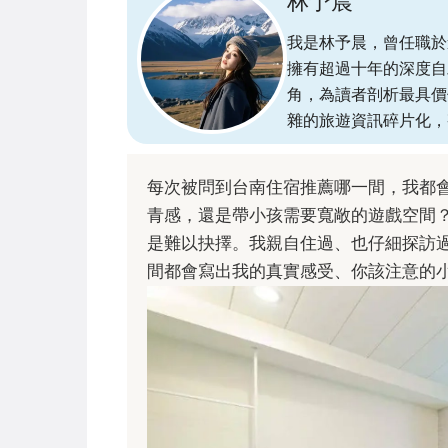
林予晨
我是林予晨，曾任職於
擁有超過十年的深度自
角，為讀者剖析最具價
雜的旅遊資訊碎片化，
每次被問到台南住宿推薦哪一間，我都
青感，還是帶小孩需要寬敞的遊戲空間
是難以抉擇。我親自住過、也仔細探訪
間都會寫出我的真實感受、你該注意的