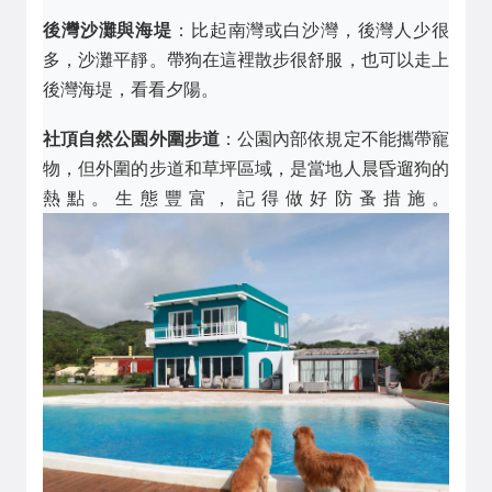
後灣沙灘與海堤
：比起南灣或白沙灣，後灣人少很
多，沙灘平靜。帶狗在這裡散步很舒服，也可以走上
後灣海堤，看看夕陽。
社頂自然公園外圍步道
：公園內部依規定不能攜帶寵
物，但外圍的步道和草坪區域，是當地人晨昏遛狗的
熱點。生態豐富，記得做好防蚤措施。