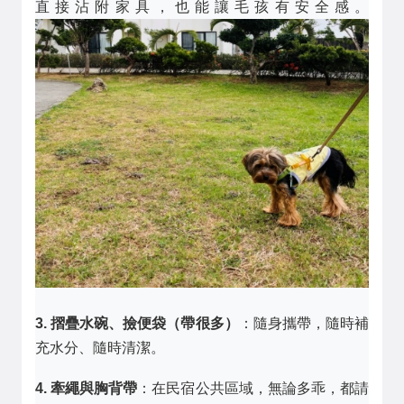
直接沾附家具，也能讓毛孩有安全感。
3. 摺疊水碗、撿便袋（帶很多）
：隨身攜帶，隨時補
充水分、隨時清潔。
4. 牽繩與胸背帶
：在民宿公共區域，無論多乖，都請