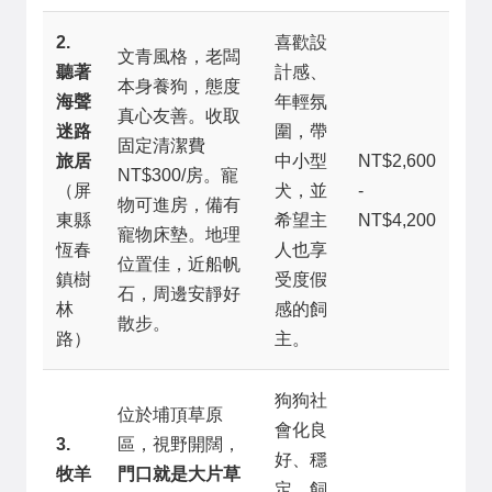
2.
喜歡設
文青風格，老闆
聽著
計感、
本身養狗，態度
海聲
年輕氛
真心友善。收取
迷路
圍，帶
固定清潔費
旅居
中小型
NT$2,600
NT$300/房。寵
（屏
犬，並
-
物可進房，備有
東縣
希望主
NT$4,200
寵物床墊。地理
恆春
人也享
位置佳，近船帆
鎮樹
受度假
石，周邊安靜好
林
感的飼
散步。
路）
主。
狗狗社
位於埔頂草原
會化良
3.
區，視野開闊，
好、穩
牧羊
門口就是大片草
定，飼