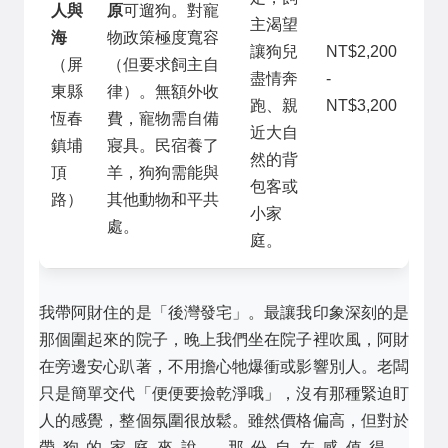
人與
原
可遛狗。對寵
主渴望
海
物政策極度寬容
讓狗兒
NT$2,200
（屏
（但要求飼主自
盡情奔
-
東縣
律）。無額外收
跑、親
NT$3,200
恆春
費，寵物需自備
近大自
鎮埔
寢具。民宿養了
然的背
頂
羊，狗狗需能與
包客或
路）
其他動物和平共
小家
處。
庭。
我帶阿財住的是「後灣發宅」。最讓我印象深刻的是
那個圍起來的院子，晚上我們坐在院子裡吹風，阿財
在旁邊安心趴著，不用擔心牠爆衝或影響別人。老闆
只是簡單交代「便便要撿乾淨哦」，沒有那種緊迫盯
人的感覺，整個氛圍很放鬆。雖然價格偏高，但對於
帶狗的家庭來說，那份自在感值得。