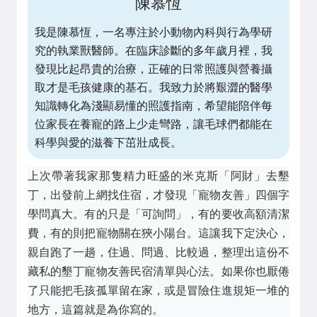
陳慕恆
我是陳慕恆，一名專注於小動物內科與行為學研
究的執業獸醫師。在臨床診斷的多年歲月裡，我
發現比起昂貴的治療，正確的日常照護與營養攝
取才是毛孩健康的基石。我致力於將艱澀的醫學
知識轉化為淺顯易懂的照護指南，希望能陪伴每
位家長在養寵的路上少走彎路，讓毛球們都能在
科學與愛的滋養下茁壯成長。
上次帶著我家那隻精力旺盛的米克斯「阿財」去墾
丁，出發前上網找住宿，才發現「寵物友善」四個字
學問真大。有的只是「可詢問」，有的要收高額清潔
費，有的則把寵物關在狹小陽台。這讓我下定決心，
親自跑了一趟，住過、問過、比較過，整理出這份不
藏私的墾丁寵物友善民宿清單與心法。如果你也厭倦
了只能把毛孩孤單留在家，或是冒險住進規矩一堆的
地方，這篇就是為你寫的。