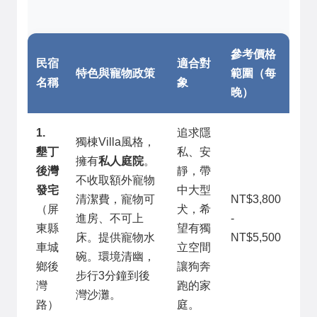
參考價格
民宿
適合對
特色與寵物政策
範圍（每
名稱
象
晚）
1.
追求隱
獨棟Villa風格，
墾丁
私、安
擁有
私人庭院
。
後灣
靜，帶
不收取額外寵物
發宅
中大型
清潔費，寵物可
NT$3,800
（屏
犬，希
進房、不可上
-
東縣
望有獨
床。提供寵物水
NT$5,500
車城
立空間
碗。環境清幽，
鄉後
讓狗奔
步行3分鐘到後
灣
跑的家
灣沙灘。
路）
庭。