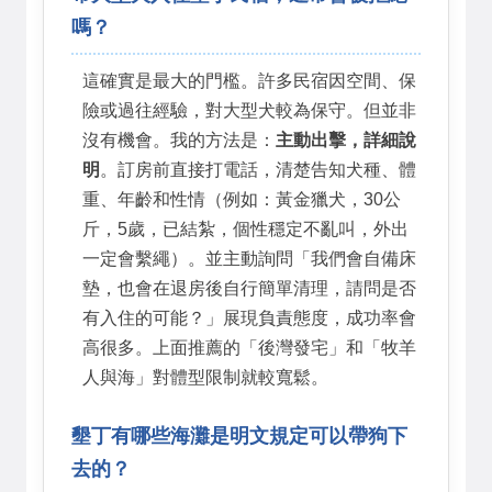
嗎？
這確實是最大的門檻。許多民宿因空間、保
險或過往經驗，對大型犬較為保守。但並非
沒有機會。我的方法是：
主動出擊，詳細說
明
。訂房前直接打電話，清楚告知犬種、體
重、年齡和性情（例如：黃金獵犬，30公
斤，5歲，已結紮，個性穩定不亂叫，外出
一定會繫繩）。並主動詢問「我們會自備床
墊，也會在退房後自行簡單清理，請問是否
有入住的可能？」展現負責態度，成功率會
高很多。上面推薦的「後灣發宅」和「牧羊
人與海」對體型限制就較寬鬆。
墾丁有哪些海灘是明文規定可以帶狗下
去的？