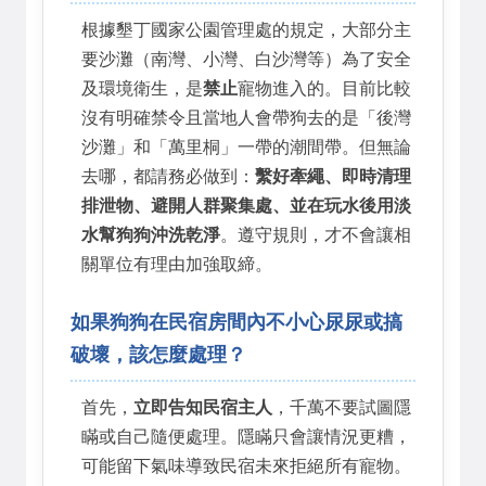
根據墾丁國家公園管理處的規定，大部分主
要沙灘（南灣、小灣、白沙灣等）為了安全
及環境衛生，是
禁止
寵物進入的。目前比較
沒有明確禁令且當地人會帶狗去的是「後灣
沙灘」和「萬里桐」一帶的潮間帶。但無論
去哪，都請務必做到：
繫好牽繩、即時清理
排泄物、避開人群聚集處、並在玩水後用淡
水幫狗狗沖洗乾淨
。遵守規則，才不會讓相
關單位有理由加強取締。
如果狗狗在民宿房間內不小心尿尿或搞
破壞，該怎麼處理？
首先，
立即告知民宿主人
，千萬不要試圖隱
瞞或自己隨便處理。隱瞞只會讓情況更糟，
可能留下氣味導致民宿未來拒絕所有寵物。