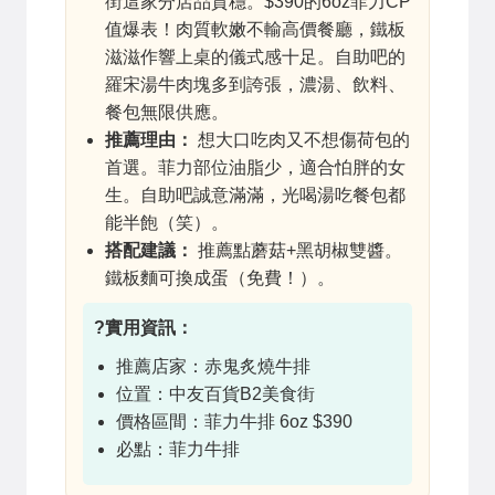
街這家分店品質穩。$390的6oz菲力CP
值爆表！肉質軟嫩不輸高價餐廳，鐵板
滋滋作響上桌的儀式感十足。自助吧的
羅宋湯牛肉塊多到誇張，濃湯、飲料、
餐包無限供應。
推薦理由：
想大口吃肉又不想傷荷包的
首選。菲力部位油脂少，適合怕胖的女
生。自助吧誠意滿滿，光喝湯吃餐包都
能半飽（笑）。
搭配建議：
推薦點蘑菇+黑胡椒雙醬。
鐵板麵可換成蛋（免費！）。
?實用資訊：
推薦店家：赤鬼炙燒牛排
位置：中友百貨B2美食街
價格區間：菲力牛排 6oz $390
必點：菲力牛排