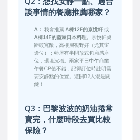
Q2：想找安靜一點、適合
談事情的餐廳推薦哪家？
A：
我會推薦
A棟12F的京悅軒
或
A棟14F的藍屋日本料理
。京悅軒桌
距較寬敞，高樓層視野好（尤其窗
邊位）；藍屋有半開放式包廂感座
位，環境沉穩。兩家平日中午商業
午餐CP值不錯，記得訂位時註明需
要安靜點的位置。避開B2人潮是關
鍵！
Q3：巴黎波波的奶油捲常
賣完，什麼時段去買比較
保險？