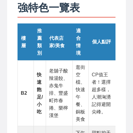
強特色一覽表
推
適
樓
薦
代表店
合
個人點評
層
類
家/美食
情
別
境
逛街
老舖子酸
快
空
CP值王
辣湯餃、
速
檔、
者！選擇
赤鬼牛
飽
快速
超多樣，
B2
排、豐盛
足/
午
人潮洶湧
町炸春
小
餐、
記得避開
捲、樂檸
吃
銅板
尖峰。
漢堡
美食
下午
甜點控天