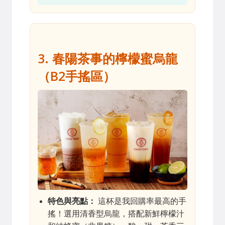
3. 春陽茶事的檸檬蜜烏龍
（B2手搖區）
特色與亮點：
這杯是我回購率最高的手
搖！選用清香型烏龍，搭配新鮮檸檬汁