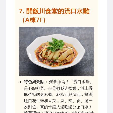
7. 開飯川食堂的流口水雞
（A棟7F）
特色與亮點：
聚餐推薦！「流口水雞」
是必點神菜。去骨雞腿肉軟嫩，淋上香
麻帶勁的芝麻醬、花椒油與辣油，撒滿
脆口花生碎和香菜，麻、辣、香、脆一
次到位，真的會讓人邊吃邊分泌口水！