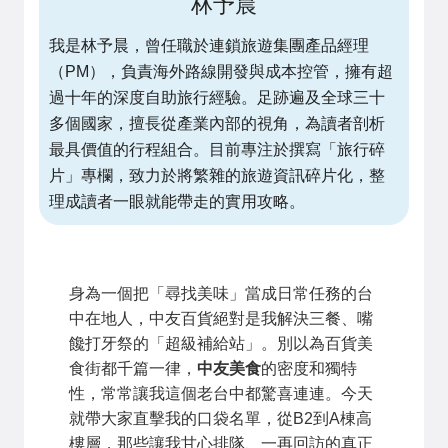
林予晨
我是林予晨，曾任職於連鎖旅遊集團產品經理
（PM），負責海外路線開發與成本控管，擁有超
過十年的深度自助旅行經驗。足跡遍及全球三十
多個國家，擅長從產業內部的視角，為讀者剖析
最具價值的行程組合。目前專注於撰寫「旅行碎
片」專欄，致力於將繁雜的旅遊資訊碎片化，整
理成讀者一眼就能帶走的實用攻略。
身為一個把「尋找美味」當成日常任務的台
中在地人，中友百貨絕對是我解決三餐、嘴
饞打牙祭的「超級補給站」。別以為百貨美
食街都千篇一律，
中友美食
的密度和獨特
性，常常讓我這個老台中都驚喜連連。今天
就帶大家直擊我的口袋名單，從B2到A棟高
樓層，那些讓我甘心排隊、一再回訪的真正