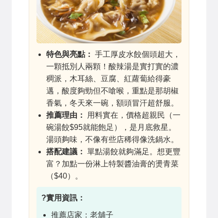
特色與亮點：
手工厚皮水餃個頭超大，
一顆抵別人兩顆！酸辣湯是實打實的濃
稠派，木耳絲、豆腐、紅蘿蔔給得豪
邁，酸度夠勁但不嗆喉，重點是那胡椒
香氣，冬天來一碗，額頭冒汗超舒服。
推薦理由：
用料實在，價格超親民（一
碗湯餃$95就能飽足），是月底救星。
湯頭夠味，不像有些店稀得像洗鍋水。
搭配建議：
單點湯餃就夠滿足。想更豐
富？加點一份淋上特製醬油膏的燙青菜
（$40）。
?實用資訊：
推薦店家：老舖子