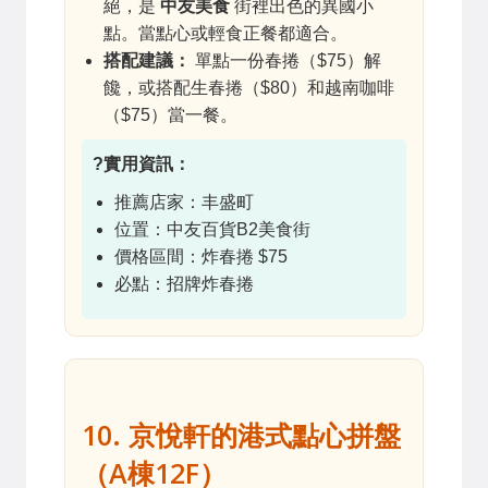
絕，是
中友美食
街裡出色的異國小
點。當點心或輕食正餐都適合。
搭配建議：
單點一份春捲（$75）解
饞，或搭配生春捲（$80）和越南咖啡
（$75）當一餐。
?實用資訊：
推薦店家：丰盛町
位置：中友百貨B2美食街
價格區間：炸春捲 $75
必點：招牌炸春捲
10. 京悅軒的港式點心拼盤
（A棟12F）