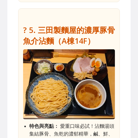
? 5. 三田製麵屋的濃厚豚骨
魚介沾麵（A棟14F）
特色與亮點：
愛重口味必試！沾麵湯頭
集結豚骨、魚乾的濃郁精華，鹹、鮮、