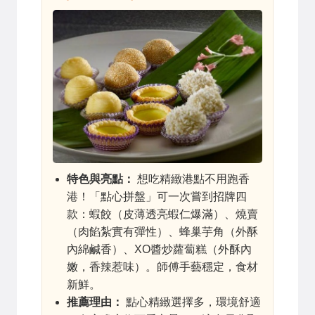
特色與亮點：
想吃精緻港點不用跑香
港！「點心拼盤」可一次嘗到招牌四
款：蝦餃（皮薄透亮蝦仁爆滿）、燒賣
（肉餡紮實有彈性）、蜂巢芋角（外酥
內綿鹹香）、XO醬炒蘿蔔糕（外酥內
嫩，香辣惹味）。師傅手藝穩定，食材
新鮮。
推薦理由：
點心精緻選擇多，環境舒適