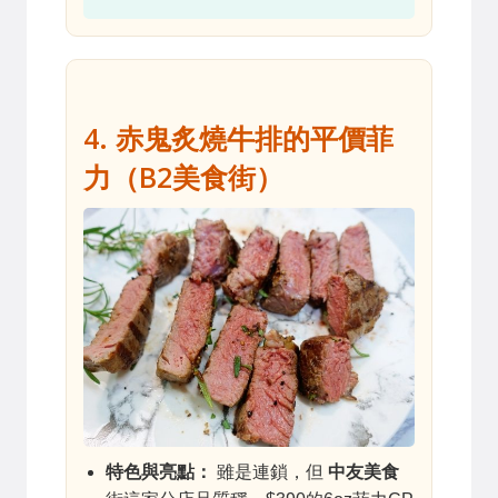
4. 赤鬼炙燒牛排的平價菲
力（B2美食街）
特色與亮點：
雖是連鎖，但
中友美食