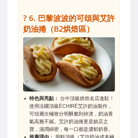
? 6. 巴黎波波的可頌與艾許
奶油捲（B2烘焙區）
特色與亮點：
台中頂級烘焙名店進駐！
使用法國頂級ÉCHIRÉ艾許奶油製作，
可頌層次極致分明酥脆到掉渣，奶油香
氣高雅不膩。艾許奶油捲更是鎮店之
寶，濕潤綿密，每一口都是濃郁奶香。
推薦理由：
用料頂級（艾許奶油成本極