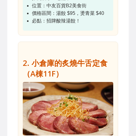
位置：中友百貨B2美食街
價格區間：湯餃 $95，燙青菜 $40
必點：招牌酸辣湯餃！
2. 小倉庫的炙燒牛舌定食
（A棟11F）