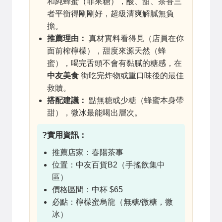
和純蜂蜜（非果糖），酸、甜、茶香三
者平衡得剛剛好，超級清爽解膩無負
擔。
推薦理由：
真材實料看得見（店員在你
面前榨檸檬），甜度來源天然（蜂
蜜），喝完舌頭不會有黏膩的糖感，在
中友美食
街吃完炸物或重口味後的最佳
救贖。
搭配建議：
點無糖或少糖（蜂蜜本身帶
甜），微冰最能喝出層次。
?實用資訊：
推薦店家：春陽茶事
位置：中友百貨B2（手搖飲集中
區）
價格區間：中杯 $65
必點：檸檬蜜烏龍（無糖/微糖，微
冰）