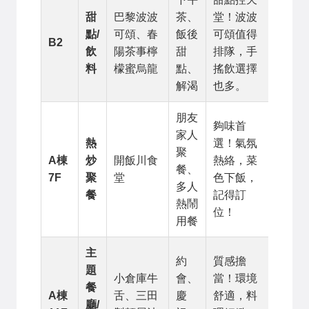
甜
巴黎波波
茶、
堂！波波
點/
可頌、春
飯後
可頌值得
B2
飲
陽茶事檸
甜
排隊，手
料
檬蜜烏龍
點、
搖飲選擇
解渴
也多。
朋友
夠味首
家人
熱
選！氣氛
聚
A棟
炒
開飯川食
熱絡，菜
餐、
7F
聚
堂
色下飯，
多人
餐
記得訂
熱鬧
位！
用餐
主
約
質感擔
題
小倉庫牛
會、
當！環境
餐
A棟
舌、三田
慶
舒適，料
廳/