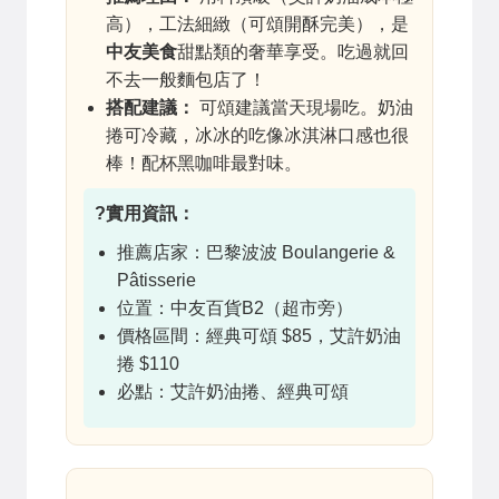
高），工法細緻（可頌開酥完美），是
中友美食
甜點類的奢華享受。吃過就回
不去一般麵包店了！
搭配建議：
可頌建議當天現場吃。奶油
捲可冷藏，冰冰的吃像冰淇淋口感也很
棒！配杯黑咖啡最對味。
?實用資訊：
推薦店家：巴黎波波 Boulangerie &
Pâtisserie
位置：中友百貨B2（超市旁）
價格區間：經典可頌 $85，艾許奶油
捲 $110
必點：艾許奶油捲、經典可頌