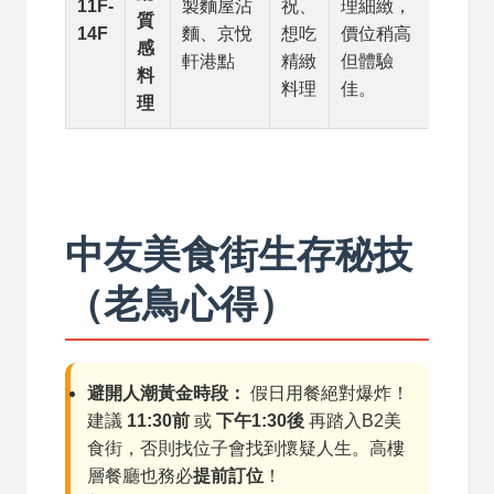
11F-
製麵屋沾
祝、
理細緻，
質
14F
麵、京悅
想吃
價位稍高
感
軒港點
精緻
但體驗
料
料理
佳。
理
中友美食街生存秘技
（老鳥心得）
避開人潮黃金時段：
假日用餐絕對爆炸！
建議
11:30前
或
下午1:30後
再踏入B2美
食街，否則找位子會找到懷疑人生。高樓
層餐廳也務必
提前訂位
！