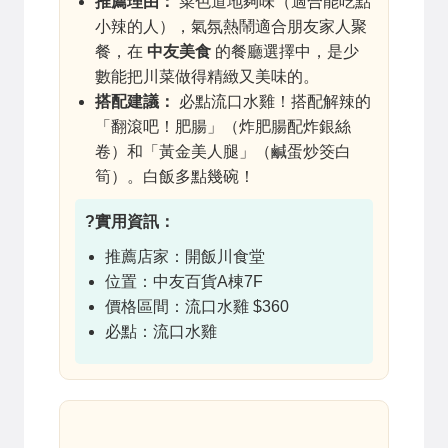
推薦理由：
菜色道地夠味（適合能吃點
小辣的人），氣氛熱鬧適合朋友家人聚
餐，在
中友美食
的餐廳選擇中，是少
數能把川菜做得精緻又美味的。
搭配建議：
必點流口水雞！搭配解辣的
「翻滾吧！肥腸」（炸肥腸配炸銀絲
卷）和「黃金美人腿」（鹹蛋炒筊白
筍）。白飯多點幾碗！
?實用資訊：
推薦店家：開飯川食堂
位置：中友百貨A棟7F
價格區間：流口水雞 $360
必點：流口水雞