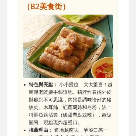
（B2美食街）
特色與亮點：
小小攤位，大大驚喜！越
南籍老闆娘手藝道地。招牌炸春捲外皮
酥脆到不可思議，內餡是調味恰好的豬
絞肉、木耳絲、紅蘿蔔絲和冬粉，沾上
特調魚露沾醬（酸甜帶點蒜辣），超級
開胃！現點現炸超燙口。
推薦理由：
道地越南味，酥脆口感一