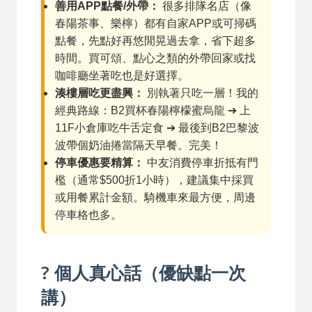
善用APP點餐/外帶：
很多排隊名店（像
春陽茶事、樂檸）都有自家APP或可掃碼
點餐，先點好再悠閒晃過去拿，省下超多
時間。買可頌、點心之類的外帶回家或找
咖啡廳坐著吃也是好選擇。
湊樓層吃更盡興：
別執著只吃一層！我的
經典路線：B2買杯春陽檸檬蜜烏龍 ➔ 上
11F小倉庫吃牛舌定食 ➔ 最後到B2巴黎波
波帶個奶油捲當隔天早餐。完美！
停車優惠要精算：
中友消費停車折抵有門
檻（通常$500折1小時），建議集中採買
或用餐累計金額。騎機車來最方便，周邊
停車格也多。
? 個人真心話（優缺點一次
講）