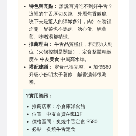
特色與亮點：
誰說百貨吃不到好牛舌？
這裡的牛舌厚切炙燒，外層焦香微脆，
咬下去是驚人的彈嫩多汁，肉汁在嘴裡
炸開！配菜也不馬虎，溏心蛋、醃蘿
蔔、味噌湯都精緻。
推薦理由：
牛舌品質極佳，料理功夫到
位（火候控制是關鍵），定食整體精緻
度在
中友美食
中屬高水準。
搭配建議：
定食已很完整。可加價$60
升級小份明太子薯條，鹹香濃郁很涮
嘴。
?實用資訊：
推薦店家：小倉庫洋食館
位置：中友百貨A棟11F
價格區間：炙燒牛舌定食 $580
必點：炙燒牛舌定食