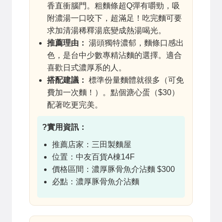
香直衝腦門。粗麵條超Q彈有嚼勁，吸
附濃湯一口咬下，超滿足！吃完麵可要
求加清湯稀釋湯底變成熱湯喝光。
推薦理由：
湯頭獨特濃郁，麵條口感出
色，是台中少數專精沾麵的選擇。適合
喜歡日式濃厚系的人。
搭配建議：
標準份量麵體就很多（可免
費加一次麵！）。點個溏心蛋（$30）
配著吃更完美。
?實用資訊：
推薦店家：三田製麵屋
位置：中友百貨A棟14F
價格區間：濃厚豚骨魚介沾麵 $300
必點：濃厚豚骨魚介沾麵