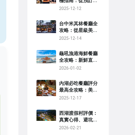
極指南：從預訂秘
訣到體驗全解析
2025-12-12
，
台中米其林餐廳全
攻略：從星級美食
到預訂秘訣，一次
2025-12-14
搞懂
龜吼漁港海鮮餐廳
全攻略：新鮮直
送、必吃菜單與隱
2026-01-02
藏版美食
內湖必吃餐廳評分
最高全攻略：美食
達人精選高評價餐
2025-12-17
廳與實用指南
西湖渡假村評價：
真實心得、避坑指
南與親子旅遊全攻
2026-02-21
略