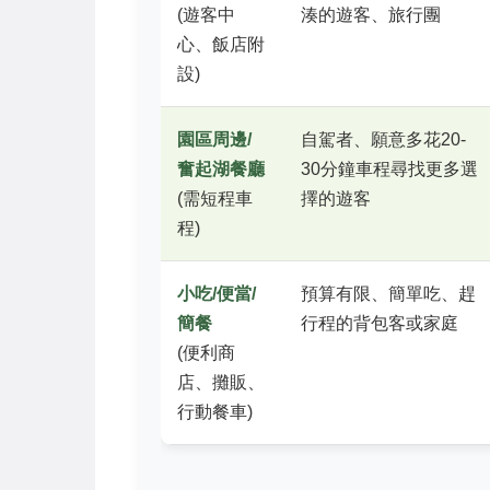
(遊客中
湊的遊客、旅行團
心、飯店附
設)
園區周邊/
自駕者、願意多花20-
奮起湖餐廳
30分鐘車程尋找更多選
(需短程車
擇的遊客
程)
小吃/便當/
預算有限、簡單吃、趕
簡餐
行程的背包客或家庭
(便利商
店、攤販、
行動餐車)