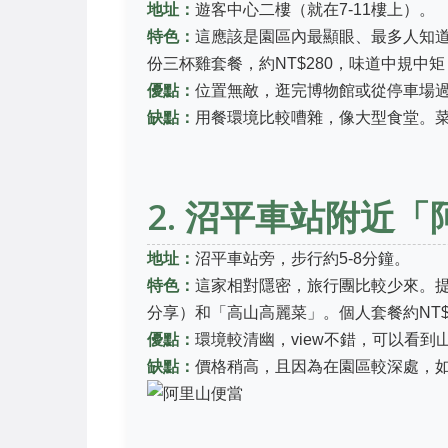
地址：
遊客中心二樓（就在7-11樓上）。
特色：
這應該是園區內最顯眼、最多人知
份三杯雞套餐，約NT$280，味道中規中
優點：
位置無敵，逛完博物館或從停車場
缺點：
用餐環境比較嘈雜，像大型食堂。
2. 沼平車站附近
地址：
沼平車站旁，步行約5-8分鐘。
特色：
這家相對隱密，旅行團比較少來。
分享）和「高山高麗菜」。個人套餐約NT
優點：
環境較清幽，view不錯，可以看
缺點：
價格稍高，且因為在園區較深處，