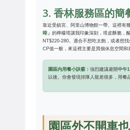
3. 香林服務區的
靠近受鎮宮、阿里山博物館一帶。這裡有
啡」
的檸檬塔讓我印象深刻，塔皮酥脆，
NT$220-280。適合不想吃太飽，或
CP值一般，來這裡主要是買個休息空間和
園區內用餐小訣竅：
強烈建議避開
中午1
以後。你會發現排隊人龍差很多，用餐
園區外不開車也