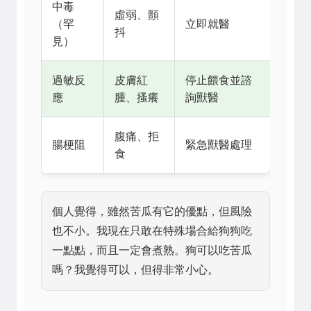
中毒
虛弱、顫
（罕
立即就醫
抖
見）
過敏反
皮膚紅
停止餵食並諮
應
腫、搔癢
詢獸醫
腹痛、拒
腸梗阻
緊急獸醫處理
食
個人覺得，雖然苦瓜有它的優點，但風險
也不小。我現在只敢在特殊場合給狗狗吃
一點點，而且一定會煮熟。狗可以吃苦瓜
嗎？我覺得可以，但得非常小心。