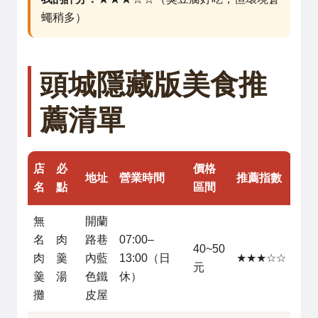
蠅稍多）
頭城隱藏版美食推
薦清單
店
必
價格
地址
營業時間
推薦指數
名
點
區間
無
開蘭
名
肉
路巷
07:00–
40~50
肉
羹
內藍
13:00（日
★★★☆☆
元
羹
湯
色鐵
休）
攤
皮屋