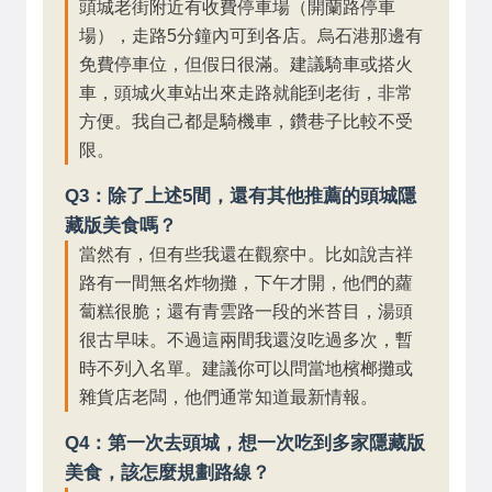
頭城老街附近有收費停車場（開蘭路停車
場），走路5分鐘內可到各店。烏石港那邊有
免費停車位，但假日很滿。建議騎車或搭火
車，頭城火車站出來走路就能到老街，非常
方便。我自己都是騎機車，鑽巷子比較不受
限。
Q3：除了上述5間，還有其他推薦的頭城隱
藏版美食嗎？
當然有，但有些我還在觀察中。比如說吉祥
路有一間無名炸物攤，下午才開，他們的蘿
蔔糕很脆；還有青雲路一段的米苔目，湯頭
很古早味。不過這兩間我還沒吃過多次，暫
時不列入名單。建議你可以問當地檳榔攤或
雜貨店老闆，他們通常知道最新情報。
Q4：第一次去頭城，想一次吃到多家隱藏版
美食，該怎麼規劃路線？