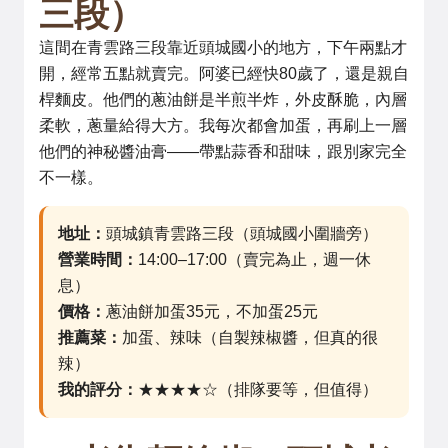
三段）
這間在青雲路三段靠近頭城國小的地方，下午兩點才
開，經常五點就賣完。阿婆已經快80歲了，還是親自
桿麵皮。他們的蔥油餅是半煎半炸，外皮酥脆，內層
柔軟，蔥量給得大方。我每次都會加蛋，再刷上一層
他們的神秘醬油膏——帶點蒜香和甜味，跟別家完全
不一樣。
地址：
頭城鎮青雲路三段（頭城國小圍牆旁）
營業時間：
14:00–17:00（賣完為止，週一休
息）
價格：
蔥油餅加蛋35元，不加蛋25元
推薦菜：
加蛋、辣味（自製辣椒醬，但真的很
辣）
我的評分：
★★★★☆（排隊要等，但值得）