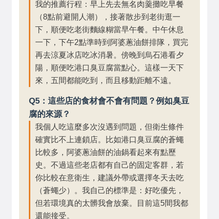
我的推薦行程：早上先去無名肉羹攤吃早餐
（8點前避開人潮），接著散步到老街逛一
下，順便吃老街麵線糊當早午餐。中午休息
一下，下午2點準時到阿婆蔥油餅排隊，買完
再去涼夏冰店吃冰消暑。傍晚到烏石港看夕
陽，順便吃港口臭豆腐當點心。這樣一天下
來，五間都能吃到，而且移動距離不遠。
Q5：這些店的食材會不會有問題？例如臭豆
腐的來源？
我個人吃這麼多次沒遇到問題，但衛生條件
確實比不上連鎖店。比如港口臭豆腐的蒼蠅
比較多，阿婆蔥油餅的油鍋看起來有點歷
史。不過這些老店都有自己的固定客群，若
你比較在意衛生，建議外帶或選擇冬天去吃
（蒼蠅少）。我自己的標準是：好吃優先，
但若環境真的太髒我會放棄。目前這5間我都
還能接受。