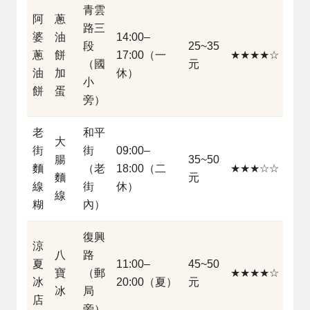
青雲
阿
蔥
路三
婆
油
14:00–
段
25~35
蔥
餅
17:00（一
★★★★☆
（國
元
油
加
休）
小
餅
蛋
旁）
老
和平
大
街
街
09:00–
腸
35~50
麵
（老
18:00（二
★★★☆☆
麵
元
線
街
休）
線
糊
內）
復興
涼
八
路
夏
11:00–
45~50
寶
（郵
★★★★☆
冰
20:00（夏）
元
冰
局
店
旁）