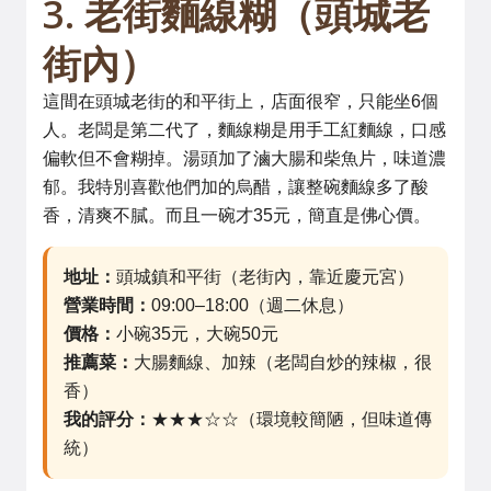
3. 老街麵線糊（頭城老
街內）
這間在頭城老街的和平街上，店面很窄，只能坐6個
人。老闆是第二代了，麵線糊是用手工紅麵線，口感
偏軟但不會糊掉。湯頭加了滷大腸和柴魚片，味道濃
郁。我特別喜歡他們加的烏醋，讓整碗麵線多了酸
香，清爽不膩。而且一碗才35元，簡直是佛心價。
地址：
頭城鎮和平街（老街內，靠近慶元宮）
營業時間：
09:00–18:00（週二休息）
價格：
小碗35元，大碗50元
推薦菜：
大腸麵線、加辣（老闆自炒的辣椒，很
香）
我的評分：
★★★☆☆（環境較簡陋，但味道傳
統）