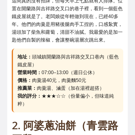
這間真的沒有招牌，但每天早上七點就有人排隊。位
置在開蘭路與吉祥路交叉口的巷子裡，看到一個藍色
鐵皮屋就是了。老闆娘從年輕做到現在，已經40多
年。他們的肉羹是用豬後腿肉手工捏的，口感紮實，
湯頭加了柴魚和蘿蔔，清甜不油膩。我最愛的是加一
匙他們自製的辣椒，會讓整碗湯層次跳出來。
地址：
頭城鎮開蘭路與吉祥路交叉口巷內（藍色
鐵皮屋）
營業時間：
07:00–13:00（週日公休）
價格：
肉羹湯40元，肉羹麵50元
推薦菜：
肉羹湯、滷蛋（加在湯裡超搭）
我的評分：
★★★☆☆（份量偏小，但味道純
粹）
2. 阿婆蔥油餅（青雲路