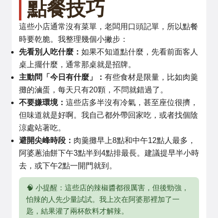
點餐技巧
這些小店通常沒有菜單，老闆用口頭記單，所以點餐
時要乾脆。我整理幾個小撇步：
先看別人吃什麼：
如果不知道點什麼，先看前面客人
桌上擺什麼，通常那桌就是招牌。
主動問「今日有什麼」：
有些食材是限量，比如肉羹
攤的滷蛋，每天只有20顆，不問就錯過了。
不要嫌環境：
這些店多半沒有冷氣，甚至座位很擠，
但味道就是好啊。我自己都外帶回家吃，或者找個陰
涼處站著吃。
避開尖峰時段：
肉羹攤早上8點和中午12點人最多，
阿婆蔥油餅下午3點半到4點排最長。建議提早半小時
去，或下午2點一開門就到。
🧠 小提醒：這些店的辣椒醬都很厲害，但後勁強，
怕辣的人先少量試試。我上次在阿婆那裡加了一
匙，結果灌了兩杯飲料才解辣。