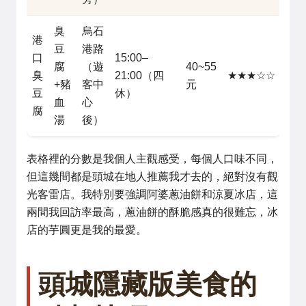
臭
烏石
港
豆
港路
口
15:00–
腐
（遊
40~55
臭
21:00（四
★★★☆☆
+豬
客中
元
豆
休）
血
心
腐
湯
後）
表格裡的分數是我個人主觀感受，每個人口味不同，
但這幾間都是頭城在地人推薦我才去的，絕對沒有觀
光客雷店。我特別要強調阿婆蔥油餅和涼夏冰店，這
兩間我回訪率最高，蔥油餅的酥脆感真的很難忘，冰
店的芋圓更是我的最愛。
頭城隱藏版美食的