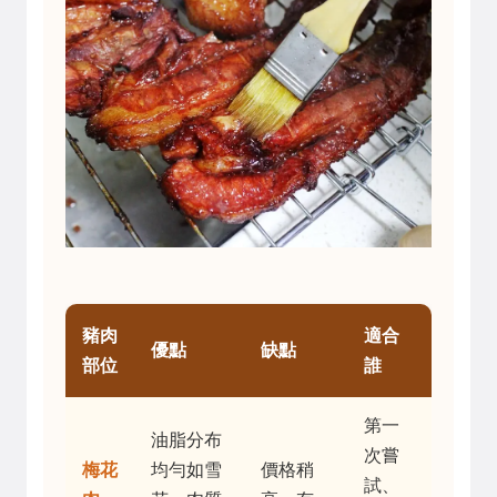
豬肉
適合
優點
缺點
部位
誰
第一
油脂分布
次嘗
梅花
均勻如雪
價格稍
試、