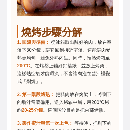
燒烤步驟分解
1. 回溫與準備：
從冰箱取出醃好的肉，放在室
溫下30分鐘，讓它回到接近室溫。這能讓肉受
熱更均勻，避免外熟內生。同時，預熱烤箱至
200°C
。在烤盤上鋪好鋁箔紙，並放上烤架，
這樣熱空氣才能環流，不會讓肉泡在醬汁裡變
成「燜燒」。
2. 第一階段烤熟：
把豬肉放在烤架上，將剩下
的醃汁留著備用。送入烤箱中層，用200°C烤
約
20-25分鐘
。這個階段目的是把內部烤熟。
3. 製作蜜汁與第一次上色：
等待時，把剩下的