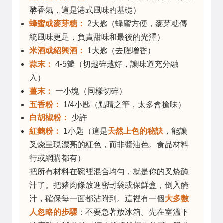
酵香氣，這是港式風味的基礎）
蜂蜜或麥芽糖：
2大匙（蜂蜜方便，麥芽糖傳
統風味更足，負責甜味和最後的光澤）
米酒或紹興酒：
1大匙（去腥增香）
蒜末：
4-5瓣（切越碎越好，讓味道充分融
入）
薑末：
一小塊（同樣切碎）
五香粉：
1/4小匙（點睛之筆，太多會搶味）
白胡椒粉：
少許
紅麴粉：
1小匙（這是
天然上色的秘訣
，能讓
叉烧呈現漂亮的紅色，而非醬油色。食品材料
行或網購都有）
把所有材料在碗裡混合均勻，就是你的叉烧醃
汁了。把豬肉條放進密封袋或保鮮盒，倒入醃
汁，確保每一面都沾附到。這裡有一個
大多數
人忽略的步驟
：不要急著放冰箱。先在室溫下