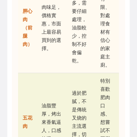
多，需
肉味足，
限、
胛心
要仔細
價格實
對處
肉
處理，
惠，市面
理食
（前
油脂較
上最容易
材有
腿
少，控
買到的選
信心
肉）
制不好
擇。
的家
會偏
庭主
乾。
廚。
特別
喜歡
過於肥
肥肉
膩，不
油脂豐
口
是傳統
厚，烤出
感、
五花
叉烧的
來香氣逼
想嘗
肉
主流選
人，口感
試不
擇，切