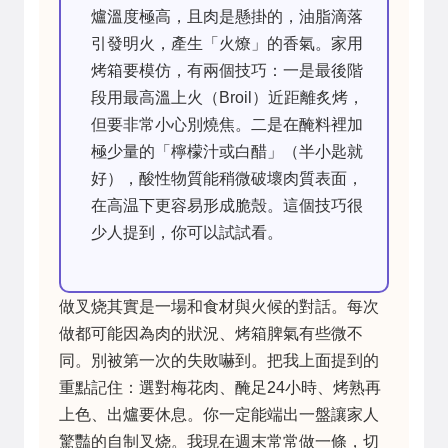
爐溫度極高，且肉是懸掛的，油脂滴落
引發明火，產生「火燎」的香氣。家用
烤箱要模仿，有兩個技巧：一是最後階
段用最高溫上火（Broil）近距離炙烤，
但要非常小心別燒焦。二是在醃料裡加
極少量的「檸檬汁或白醋」（半小匙就
好），酸性物質能稍微破壞肉質表面，
在高温下更容易形成脆殼。這個技巧很
少人提到，你可以試試看。
做叉烧其實是一場和食材與火候的對話。每次
做都可能因為肉的狀況、烤箱脾氣有些微不
同。別被第一次的失敗嚇到。把我上面提到的
重點記住：選對梅花肉、醃足24小時、烤熟再
上色、出爐要休息。你一定能端出一盤讓家人
驚豔的自制叉烧。我現在週末常常做一條，切