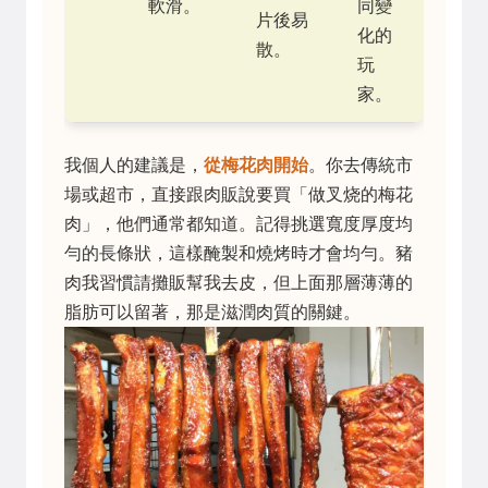
軟滑。
同變
片後易
化的
散。
玩
家。
我個人的建議是，
從梅花肉開始
。你去傳統市
場或超市，直接跟肉販說要買「做叉烧的梅花
肉」，他們通常都知道。記得挑選寬度厚度均
勻的長條狀，這樣醃製和燒烤時才會均勻。豬
肉我習慣請攤販幫我去皮，但上面那層薄薄的
脂肪可以留著，那是滋潤肉質的關鍵。