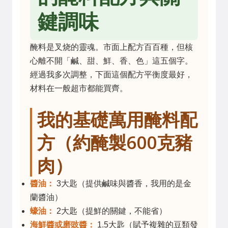
鍵調味
醃料是叉烧的靈魂。市面上配方百百種，但核
心離不開「鹹、甜、鮮、香、色」這五個字。
經過我多次調整，下面這個配方平衡度最好，
材料在一般超市都能買齊。
我的基礎萬用醃料配
方（約醃製600克豬
肉）
醬油：
3大匙（提供鹹味與醬香，我用的是金
蘭醬油）
蠔油：
2大匙（提鮮的關鍵，不能省）
海鮮醬或磨豉醬：
1.5大匙（賦予複雜的豆類發