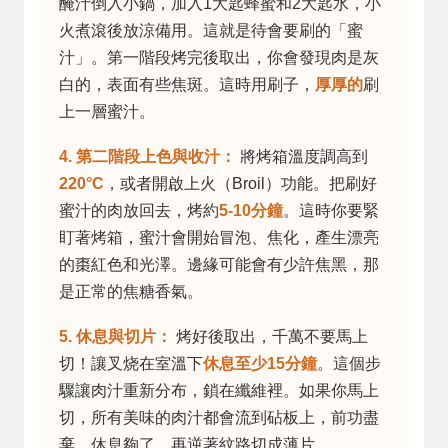
醃汁倒入小鍋，加入1大匙蜂蜜和2大匙水，小
火煮滾後放涼備用。這就是待會要刷的「蜜
汁」。第一階段烤完後取出，你會發現肉是灰
白的，表面有些焦斑。這時用刷子，
厚厚的
刷
上一層蜜汁。
4. 第二階段上色與收汁：
將烤箱溫度調高到
220°C
，或者開啟上火（Broil）功能。把刷好
蜜汁的肉放回去，烤約
5-10分鐘
。這時你要緊
盯著烤箱，蜜汁會開始冒泡、焦化，產生漂亮
的棗紅色和光澤。邊緣可能會有少許焦黑，那
是正常的焦糖香氣。
5. 休息與切片：
烤好後取出，千萬不要馬上
切！讓叉烧在室溫下
休息至少15分鐘
。這個步
驟讓肉汁重新分布，鎖在纖維裡。如果你馬上
切，所有美味的肉汁都會流到砧板上，前功盡
棄。休息夠了，再逆著紋路切成薄片。