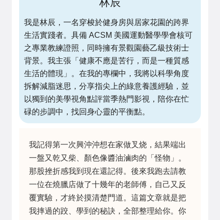
林辰
我是林辰，一名穿梭於健身房與居家花園的跨界
生活實踐者。具備 ACSM 美國運動醫學學會核可
之專業教練證照，同時擁有景觀園藝乙級技術士
背景。我主張「健康不應是苦行，而是一種質感
生活的體現」。在我的專欄中，我將以科學角度
拆解減脂迷思，分享指尖上的綠意養護經驗，並
以獨到的美學視角點評當季熱門影視，陪你在忙
碌的步調中，找回身心靈的平衡點。
我記得第一次興沖沖想在家做叉烧，結果端出
一盤又乾又柴、顏色像醬油滷肉的「怪物」。
那股挫折感我到現在還記得。後來我跑去請教
一位在燒臘店做了十幾年的老師傅，自己又反
覆實驗，才終於摸清楚門道。這篇文章就是把
我摔過的跤、學到的秘訣，全部整理給你。你