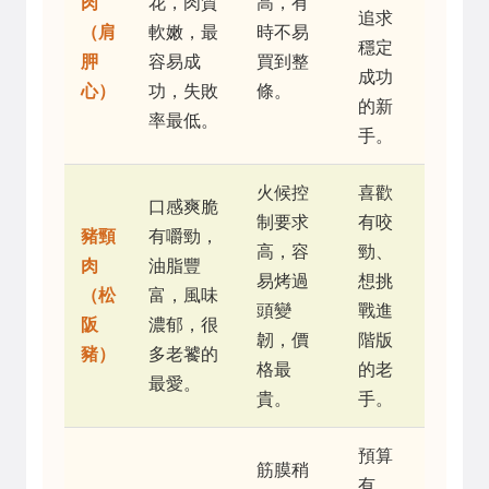
肉
花，肉質
高，有
追求
（肩
軟嫩，最
時不易
穩定
胛
容易成
買到整
成功
心）
功，失敗
條。
的新
率最低。
手。
火候控
喜歡
口感爽脆
制要求
有咬
豬頸
有嚼勁，
高，容
勁、
肉
油脂豐
易烤過
想挑
（松
富，風味
頭變
戰進
阪
濃郁，很
韌，價
階版
豬）
多老饕的
格最
的老
最愛。
貴。
手。
預算
筋膜稍
有