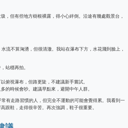
垃圾，但有些地方樹根裸露，得小心絆倒。沿途有幾處觀景台，
，水流不算洶湧，但很清澈。我站在瀑布下方，水花濺到臉上，
滑，站穩再拍。
可以俯視瀑布，但路更陡，不建議新手嘗試。
人多的時候會吵。建議早點來，避開中午人群。
平常有走路習慣的人，但完全不運動的可能會覺得累。我看到一
穿高跟鞋，走得很辛苦。再次強調，鞋子很重要。
建議