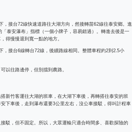
下，接台72線快速道路往大湖方向，然後轉苗62線往泰安鄉。進
邊的「泰安瀑布」指標（一個小牌子，容易錯過）。轉進去後是一
車，得慢慢退到寬一點的地方。
，接台6線轉台72線，後續路線相同。整體車程約2到2.5小
。
，可以往路邊停，但別擋到農路。
站搭新竹客運往大湖的班車，在大湖下車後，再轉搭往泰安的班
泰安下車後，走到瀑布還要3公里左右，沒公車接駁，得叫計程車
人接駁，但不固定。所以，大眾運輸只適合時間多、喜歡探險的