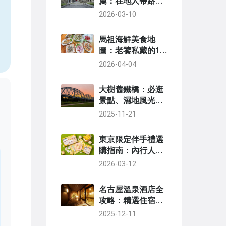
薦：在地人帶路，
輕鬆玩遍山海城
2026-03-10
，
馬祖海鮮美食地
圖：老饕私藏的10
道必吃海味與餐廳
2026-04-04
指南
大樹舊鐵橋：必逛
景點、濕地風光與
周邊玩法全攻略
2025-11-21
東京限定伴手禮選
購指南：內行人才
懂的必買清單與避
2026-03-12
雷守則
名古屋溫泉酒店全
攻略：精選住宿、
交通指南與泡湯秘
2025-12-11
訣