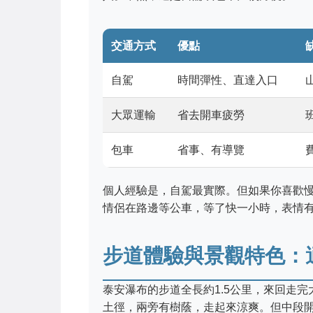
交通方式
優點
自駕
時間彈性、直達入口
大眾運輸
省去開車疲勞
包車
省事、有導覽
個人經驗是，自駕最實際。但如果你喜歡
情侶在路邊等公車，等了快一小時，表情
步道體驗與景觀特色：
泰安瀑布的步道全長約1.5公里，來回走完
土徑，兩旁有樹蔭，走起來涼爽。但中段