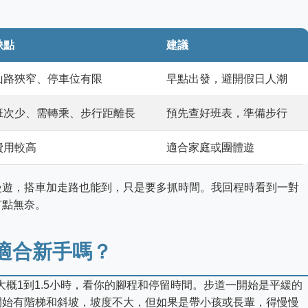
缺點
建議
山路狹窄、停車位有限
早點出發，避開假日人潮
班次少、需轉乘、步行距離長
預先查好班表，準備步行
費用較高
適合家庭或團體遊
慢遊，搭車加走路也能到，只是要多抓時間。我回程時看到一對
有點無奈。
適合新手嗎？
大概1到1.5小時，看你的腳程和停留時間。步道一開始是平緩的
開始有階梯和斜坡，坡度不大，但如果是帶小孩或長輩，得慢慢