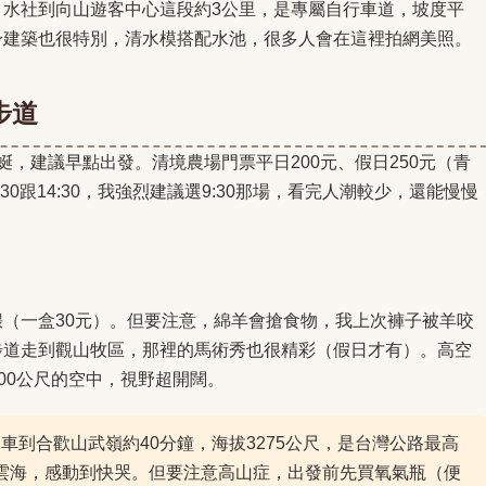
。水社到向山遊客中心這段約3公里，是專屬自行車道，坡度平
身建築也很特別，清水模搭配水池，很多人會在這裡拍網美照。
步道
，建議早點出發。清境農場門票平日200元、假日250元（青
0跟14:30，我強烈建議選9:30那場，看完人潮較少，還能慢慢
（一盒30元）。但要注意，綿羊會搶食物，我上次褲子被羊咬
步道走到觀山牧區，那裡的馬術秀也很精彩（假日才有）。高空
800公尺的空中，視野超開闊。
車到合歡山武嶺約40分鐘，海拔3275公尺，是台灣公路最高
雲海，感動到快哭。但要注意高山症，出發前先買氧氣瓶（便