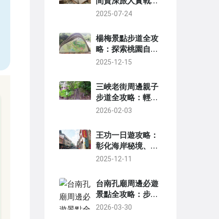
間資深旅人實戰評
比推薦清單與在地
2025-07-24
，
景點攻略
楊梅景點步道全攻
略：探索桃園自然
步道的隱藏美景與
2025-12-15
實用路線
三峽老街周邊親子
步道全攻略：輕鬆
規劃一日遊，安全
2026-02-03
又好玩！
王功一日遊攻略：
彰化海岸秘境、美
食、交通全指南
2025-12-11
台南孔廟周邊必遊
景點全攻略：步行
可達的文化與美食
2026-03-30
之旅