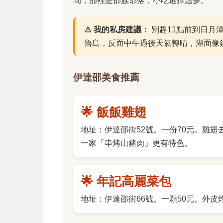
間，那裡是邵族部落，小吃選擇超多。
⚠️ 我的私房建議：
別趕11點前到日月
魯島，反而中午過後天氣轉晴，湖面像
伊達邵美食推薦
🌟 飯飯雞翅
地址：伊達邵街52號。一份70元。雞
一家「串烤山豬肉」更有特色。
🌟 年記高麗菜包
地址：伊達邵街66號。一顆50元。外