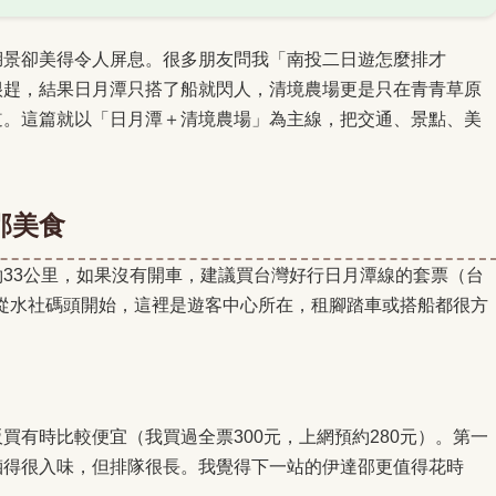
湖景卻美得令人屏息。很多朋友問我「南投二日遊怎麼排才
很趕，結果日月潭只搭了船就閃人，清境農場更是只在青青草原
道。這篇就以「日月潭＋清境農場」為主線，把交通、景點、美
邵美食
33公里，如果沒有開車，建議買台灣好行日月潭線的套票（台
慣從水社碼頭開始，這裡是遊客中心所在，租腳踏車或搭船都很方
買有時比較便宜（我買過全票300元，上網預約280元）。第一
滷得很入味，但排隊很長。我覺得下一站的伊達邵更值得花時