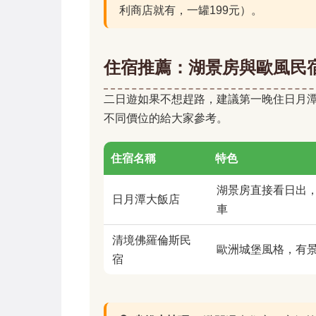
利商店就有，一罐199元）。
住宿推薦：湖景房與歐風民
二日遊如果不想趕路，建議第一晚住日月
不同價位的給大家參考。
住宿名稱
特色
湖景房直接看日出
日月潭大飯店
車
清境佛羅倫斯民
歐洲城堡風格，有
宿