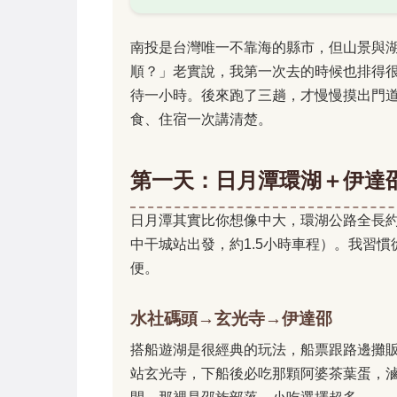
南投是台灣唯一不靠海的縣市，但山景與
順？」老實說，我第一次去的時候也排得
待一小時。後來跑了三趟，才慢慢摸出門
食、住宿一次講清楚。
第一天：日月潭環湖＋伊達
日月潭其實比你想像中大，環湖公路全長約
中干城站出發，約1.5小時車程）。我習
便。
水社碼頭→玄光寺→伊達邵
搭船遊湖是很經典的玩法，船票跟路邊攤販
站玄光寺，下船後必吃那顆阿婆茶葉蛋，