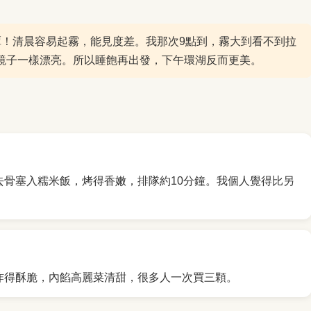
潭！清晨容易起霧，能見度差。我那次9點到，霧大到看不到拉
鏡子一樣漂亮。所以睡飽再出發，下午環湖反而更美。
翅去骨塞入糯米飯，烤得香嫩，排隊約10分鐘。我個人覺得比另
皮炸得酥脆，內餡高麗菜清甜，很多人一次買三顆。