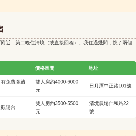
宿
潭附近，第二晚住清境（或直接回程）。我住過幾間，挑了兩個
價格區間
地址
，有免費腳踏
雙人房約4000-6000
日月潭中正路101號
元
雙人房約3500-5500
清境農場仁和路22
景觀陽台
元
號