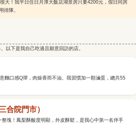
很大！我平日住日月潭大飯店湖景房只要4200元，假日同房
不用排隊。
料。以下是我自己吃過且願意回訪的店。
。意麵口感Q彈，肉燥香而不油。我習慣加一顆滷蛋，總共55
投三合院門市）
吃一整塊！鳳梨酥酸度明顯，外皮酥鬆，是我心中第一名伴手