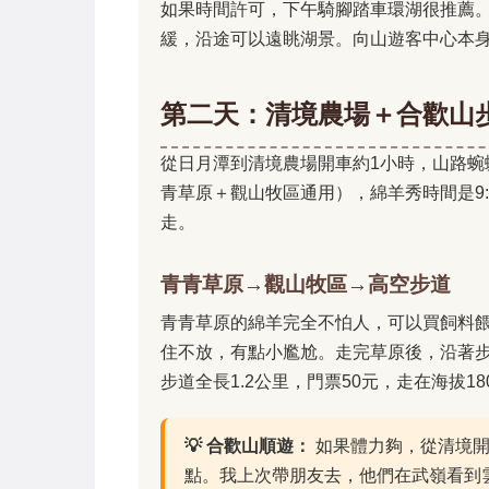
如果時間許可，下午騎腳踏車環湖很推薦
緩，沿途可以遠眺湖景。向山遊客中心本
第二天：清境農場＋合歡山
從日月潭到清境農場開車約1小時，山路蜿蜒
青草原＋觀山牧區通用），綿羊秀時間是9:3
走。
青青草原→觀山牧區→高空步道
青青草原的綿羊完全不怕人，可以買飼料餵
住不放，有點小尷尬。走完草原後，沿著
步道全長1.2公里，門票50元，走在海拔1
💡 合歡山順遊：
如果體力夠，從清境開
點。我上次帶朋友去，他們在武嶺看到