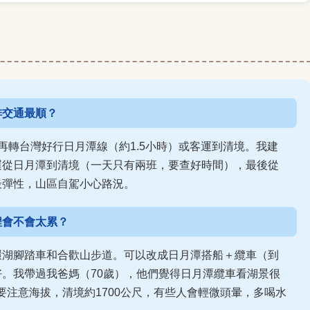
排交通最順？
再轉台灣好行日月潭線（約1.5小時）或客運到清境。我建
運從日月潭到清境（一天只有兩班，要查好時間），最後從
最彈性，山區自駕小心路況。
程會不會太累？
環湖腳踏車和合歡山步道。可以改成日月潭搭船＋纜車（到
。我帶過我爸媽（70歲），他們覺得日月潭纜車看湖景很
要注意海拔，清境約1700公尺，有些人會輕微頭暈，多喝水