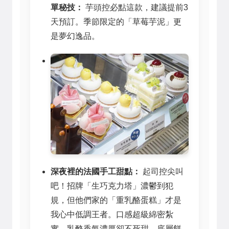
單秘技：
芋頭控必點這款，建議提前3
天預訂。季節限定的「草莓芋泥」更
是夢幻逸品。
深夜裡的法國手工甜點：
起司控尖叫
吧！招牌「生巧克力塔」濃鬱到犯
規，但他們家的「重乳酪蛋糕」才是
我心中低調王者。口感超級綿密紮
實，乳酪香氣濃厚卻不死甜，底層餅