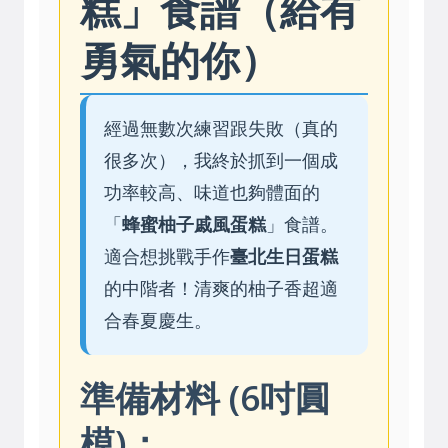
糕」食譜（給有
勇氣的你）
經過無數次練習跟失敗（真的
很多次），我終於抓到一個成
功率較高、味道也夠體面的
「
蜂蜜柚子戚風蛋糕
」食譜。
適合想挑戰手作
臺北生日蛋糕
的中階者！清爽的柚子香超適
合春夏慶生。
準備材料 (6吋圓
模)：