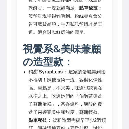
乾酥香。一塊就超滿足。
點單秘技：
沒預訂現場很難買到。粉絲專頁會公
告可取貨品項，手刀私訊預留才是王
道。適合討厭鮮奶油的壽星。
視覺系&美味兼顧
の造型款：
稍甜 SyrupLess：
這家的蛋糕美到捨
不得切！翻糖技術一流，客製化彈性
高。重點是，不只美，味道也認真在
水準之上。吃過她們的「伯爵茶覆盆
子慕斯蛋糕」，茶香優雅，酸酸的覆
盆子果醬完美中和甜度，慕斯輕盈。
點單秘技：
複雜造型需提早至少2週預
訂。明確溝通喜好（喜歡什麼、討厭