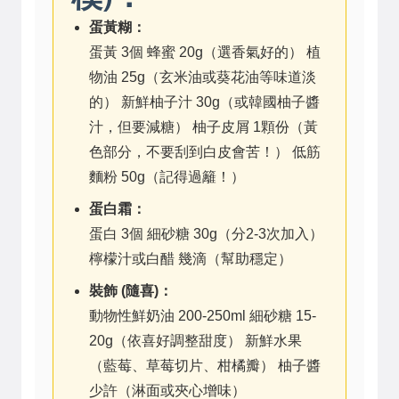
蛋黃糊：
蛋黃 3個
蜂蜜 20g（選香氣好的）
植
物油 25g（玄米油或葵花油等味道淡
的）
新鮮柚子汁 30g（或韓國柚子醬
汁，但要減糖）
柚子皮屑 1顆份（黃
色部分，不要刮到白皮會苦！）
低筋
麵粉 50g（記得過籬！）
蛋白霜：
蛋白 3個
細砂糖 30g（分2-3次加入）
檸檬汁或白醋 幾滴（幫助穩定）
裝飾 (隨喜)：
動物性鮮奶油 200-250ml
細砂糖 15-
20g（依喜好調整甜度）
新鮮水果
（藍莓、草莓切片、柑橘瓣）
柚子醬
少許（淋面或夾心增味）