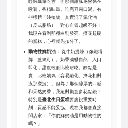
輕飄飄像吃雲，但那個甜膩感會黏在
喉嚨，香精味重。吃完容易口渴。有
些標榜「純植物」其實混了氫化油
（反式脂肪），對心血管超級不好！
我現在看到那種白到發亮、擠花超硬
的蛋糕，心裡就先扣分了。
動物性鮮奶油：
從牛奶提煉（像鐵塔
牌、藍絲可）。奶香濃鬱自然，入口
即化，甜度較低比較耐吃。缺點是
貴、比較嬌氣（容易融化、擠花相對
沒那麼挺）。但為了那個醇厚的口感
和天然奶香，我絕對願意多花點錢！
特別是
臺北生日蛋糕
要慶祝重要時
刻，質感不能妥協。現在我都會直接
問店家：「你們鮮奶油是用動物性的
嗎？」