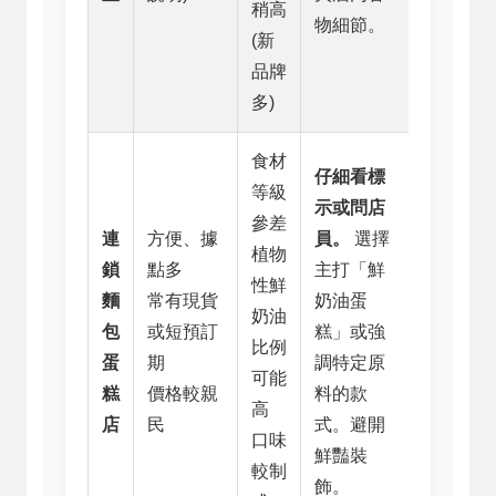
稍高
物細節。
(新
品牌
多)
食材
仔細看標
等級
示或問店
參差
連
方便、據
員。
選擇
植物
鎖
點多
主打「鮮
性鮮
麵
常有現貨
奶油蛋
奶油
包
或短預訂
糕」或強
比例
蛋
期
調特定原
可能
糕
價格較親
料的款
高
店
民
式。避開
口味
鮮豔裝
較制
飾。