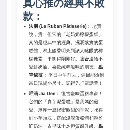
真心推の經典不敗
款：
法朋 (Le Ruban Pâtisserie)：
老實
說，貴！但它的「老奶奶檸檬蛋糕」
真的是經典中的經典。濕潤紮實的蛋
糕體，淋上酸香明亮到讓人瞇眼的檸
檬糖霜，平衡得剛剛好。適合送給不
愛鮮奶油、喜歡純粹滋味的朋友。
點
單秘技：
平日中午前去，偶爾能搶到
當日現貨小尺寸。記得先打電話問！
呷滴 Jia Dee：
復古臺味蛋糕專家！
它們的「真芋泥蛋糕」是我媽的最
愛。厚厚一層綿密微甜的芋泥，吃得
到小芋頭塊，搭配濕潤蛋糕體和輕盈
鮮奶油，古早味十足但質感升級。
點