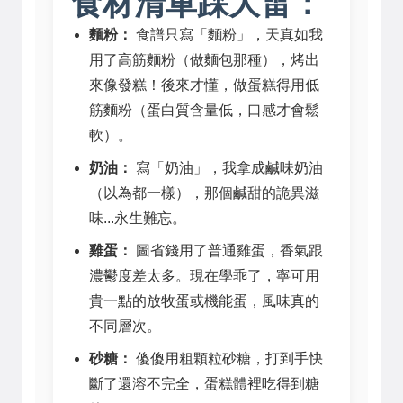
食材清單踩大雷：
麵粉：
食譜只寫「麵粉」，天真如我
用了高筋麵粉（做麵包那種），烤出
來像發糕！後來才懂，做蛋糕得用低
筋麵粉（蛋白質含量低，口感才會鬆
軟）。
奶油：
寫「奶油」，我拿成鹹味奶油
（以為都一樣），那個鹹甜的詭異滋
味...永生難忘。
雞蛋：
圖省錢用了普通雞蛋，香氣跟
濃鬱度差太多。現在學乖了，寧可用
貴一點的放牧蛋或機能蛋，風味真的
不同層次。
砂糖：
傻傻用粗顆粒砂糖，打到手快
斷了還溶不完全，蛋糕體裡吃得到糖