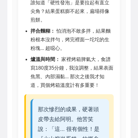
誰知道「硬性發泡」是要拉起有直立
尖角？結果蛋糕膨不起來，扁塌得像
煎餅。
拌合麵糊：
怕消泡不敢多拌，結果麵
粉根本沒拌勻，烤完裡面一坨坨的生
粉塊... 超噁心。
爐溫與時間：
家裡烤箱脾氣大，食譜
寫180度35分鐘，我沒調整，結果表面
焦黑、內部濕黏... 那次之後我才知
道，買個烤箱溫度計有多重要！
那次慘烈的成果，硬著頭
皮帶去給阿明。他苦笑
說：「這... 很有個性！是