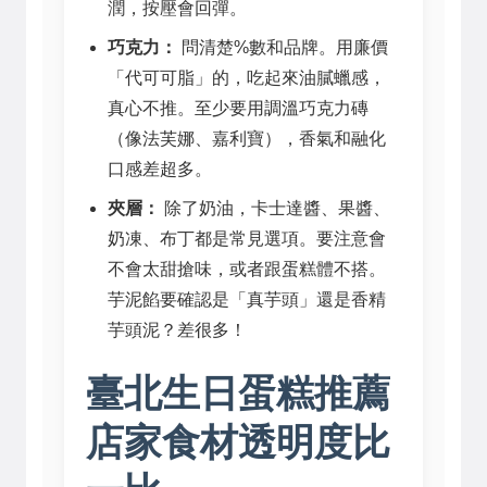
潤，按壓會回彈。
巧克力：
問清楚%數和品牌。用廉價
「代可可脂」的，吃起來油膩蠟感，
真心不推。至少要用調溫巧克力磚
（像法芙娜、嘉利寶），香氣和融化
口感差超多。
夾層：
除了奶油，卡士達醬、果醬、
奶凍、布丁都是常見選項。要注意會
不會太甜搶味，或者跟蛋糕體不搭。
芋泥餡要確認是「真芋頭」還是香精
芋頭泥？差很多！
臺北生日蛋糕推薦
店家食材透明度比