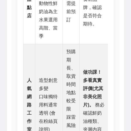
動物性鮮
需提
點
牌，確認
奶油為主
前預
店
是否符合
水果選用
訂
期待。
高階、當
季
預購
期
長、
做功課！
取貨
人
造型創意
多看真實
時間
氣
多變
評價(尤其
地點
網
口味獨特
非美化照
較受
路
用料通常
片)。
務必
限
工
透明 (會
確認鮮奶
踩雷
作
在粉絲頁
油種類、
風險
室
說明)
夾層內容