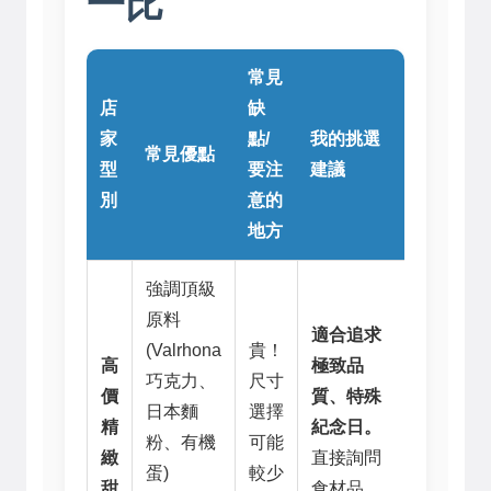
一比
常見
店
缺
家
點/
我的挑選
常見優點
型
要注
建議
別
意的
地方
強調頂級
原料
適合追求
(Valrhona
貴！
高
極致品
巧克力、
尺寸
價
質、特殊
日本麵
選擇
精
紀念日。
粉、有機
可能
緻
直接詢問
蛋)
較少
甜
食材品