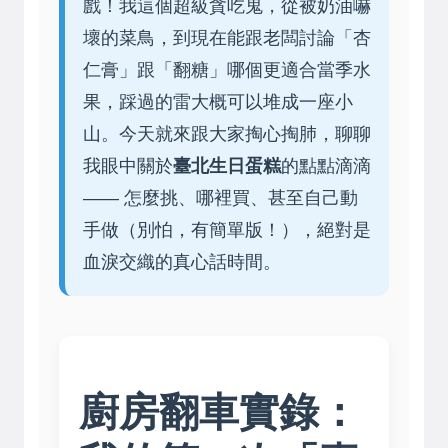
戲！我這個超級貪吃鬼，從被奶油嚇
壞的菜鳥，到現在能跟老闆討論「杏
仁膏」跟「翻糖」哪個更適合當季水
果，踩過的雷大概可以堆成一座小
山。今天就來跟大家掏心掏肺，聊聊
我眼中關於
臺北生日蛋糕
的點點滴滴
—— 怎麼挑、哪裡買、甚至自己動
手做（別怕，有簡單版！），絕對是
血淚交織的真心話時間。
廚房翻車實錄：