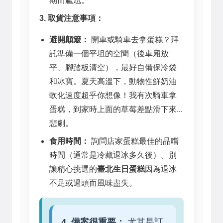
期而尷尬。
3. 取貨注意事項：
避開顛簸：
開車或騎車去拿蛋糕？拜
託準備一個平坦的空間（後車廂放
平、腳踏板清空），最好自備保冷袋
和冰寶。夏天高溫下，動物性鮮奶油
軟化速度超乎你想像！我有次騎車拿
蛋糕，到家時上面的草莓差點滑下來...
悲劇。
食用時間：
詢問店家蛋糕最佳的品嚐
時間（通常是冷藏退冰多久後）。別
讓精心挑選的
臺北生日蛋糕
因為退冰
不足或過頭而風味盡失。
4. 備案很重要：
尤其是訂