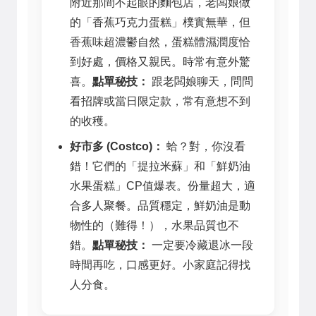
附近那間不起眼的麵包店，老闆娘做
的「香蕉巧克力蛋糕」樸實無華，但
香蕉味超濃鬱自然，蛋糕體濕潤度恰
到好處，價格又親民。時常有意外驚
喜。
點單秘技：
跟老闆娘聊天，問問
看招牌或當日限定款，常有意想不到
的收穫。
好市多 (Costco)：
蛤？對，你沒看
錯！它們的「提拉米蘇」和「鮮奶油
水果蛋糕」CP值爆表。份量超大，適
合多人聚餐。品質穩定，鮮奶油是動
物性的（難得！），水果品質也不
錯。
點單秘技：
一定要冷藏退冰一段
時間再吃，口感更好。小家庭記得找
人分食。