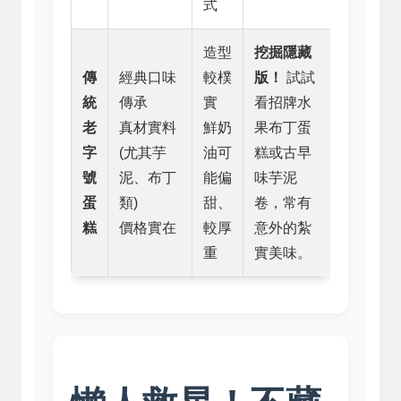
式
造型
挖掘隱藏
傳
經典口味
較樸
版！
試試
統
傳承
實
看招牌水
老
真材實料
鮮奶
果布丁蛋
字
(尤其芋
油可
糕或古早
號
泥、布丁
能偏
味芋泥
蛋
類)
甜、
卷，常有
糕
價格實在
較厚
意外的紮
重
實美味。