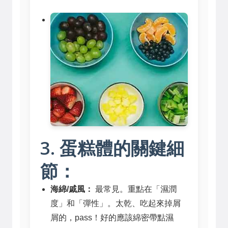
3. 蛋糕體的關鍵細
節：
海綿/戚風：
最常見。重點在「濕潤
度」和「彈性」。太乾、吃起來掉屑
屑的，pass！好的應該綿密帶點濕