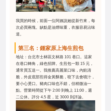
我買的時候，前面一位阿姨說她從新竹來，每
次必買兩塊。缺點是油煙味重，衣服容易沾味
道。
第三名：鍾家原上海生煎包
地址：台北市士林區文林路 101 巷口。這家
在巷口轉角，綠色招牌。生煎包一顆 15 元，
通常買五送一。我推薦高麗菜口味，內餡清
脆，外皮底部煎得金黃酥脆，咬下去會噴汁，
要小心燙口。豬肉口味也不錯，但稍微油一
點。營業時間從下午 2:00 到晚上 11:00，週
二公休。評分 4.5 星，近 3000 則評論。