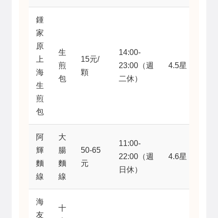
鍾
家
原
生
14:00-
上
15元/
煎
23:00（週
4.5星
海
顆
包
二休）
生
煎
包
阿
大
11:00-
輝
腸
50-65
22:00（週
4.6星
麵
麵
元
日休）
線
線
海
十
友