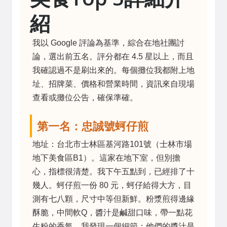
紹
我以 Google 評論為基準，綜合在地社團討
論，選出前五名。評分都在 4.5 星以上，而且
我確認過不是刷出來的。每個攤位我都附上地
址、招牌菜、價格和營業時間，資訊來自現場
查看或攤位公告，確保準確。
第一名：忠誠號蚵仔煎
地址：台北市士林區基河路101號（士林市場
地下美食區B1）。這家在地下室，但別擔
心，指標很清楚。我下午五點到，已經排了十
幾人。蚵仔煎一份 80 元，蚵仔給得大方，目
測有七八顆，尺寸中等但新鮮。粉漿煎得邊緣
酥脆，中間軟Q，醬汁是鹹甜口味，帶一點花
生粉的香氣。我發現一個細節：他們的醬汁是