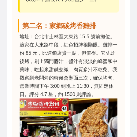
第二名：家鄉碳烤香雞排
地址：台北市士林區大東路 15-5 號前攤位。
這家在大東路中段，紅色招牌很顯眼。雞排一
份 85 元，比連鎖店貴一點，但值得。它先炸
後烤，刷上獨門醬汁，醬汁有淡淡的蜂蜜和中
藥味，吃起來甜鹹交織，肉質多汁不乾柴。我
觀察到老闆烤的時候會翻面三次，確保均勻。
營業時間下午 3:00 到晚上 11:30，無固定休
日。評分 4.7 星，約 1500 則評論。