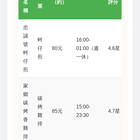
名
（約）
評分
菜
稱
忠
誠
蚵
16:00-
號
仔
80元
01:00（週
4.6星
蚵
煎
一休）
仔
煎
家
鄉
碳
碳
烤
15:00-
烤
85元
4.7星
雞
23:30
香
排
雞
排