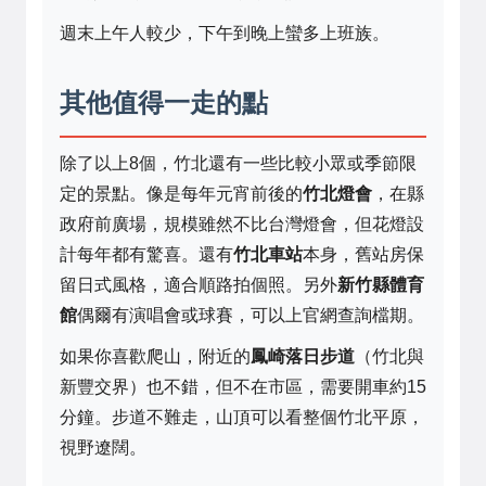
週末上午人較少，下午到晚上蠻多上班族。
其他值得一走的點
除了以上8個，竹北還有一些比較小眾或季節限
定的景點。像是每年元宵前後的
竹北燈會
，在縣
政府前廣場，規模雖然不比台灣燈會，但花燈設
計每年都有驚喜。還有
竹北車站
本身，舊站房保
留日式風格，適合順路拍個照。另外
新竹縣體育
館
偶爾有演唱會或球賽，可以上官網查詢檔期。
如果你喜歡爬山，附近的
鳳崎落日步道
（竹北與
新豐交界）也不錯，但不在市區，需要開車約15
分鐘。步道不難走，山頂可以看整個竹北平原，
視野遼闊。