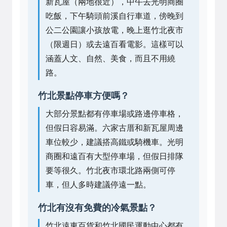
新瓦屋（兩地很近），中午去光明商圈
吃飯，下午騎頭前溪自行車道，傍晚到
公二公園讓小孩放電，晚上逛竹北夜市
（限週日）或去遠百看電影。這樣可以
涵蓋人文、自然、美食，而且不用繞
路。
竹北景點停車方便嗎？
大部分景點都有停車場或路邊停車格，
但假日容易滿。六家古厝和新瓦屋周邊
車位較少，建議搭高鐵或騎機車。光明
商圈和遠百有大型停車場，但假日排隊
要等很久。竹北夜市環北路兩側可停
車，但人多時建議停遠一點。
竹北有沒有免費的冷氣景點？
竹北遠東百貨和竹北國民運動中心都有