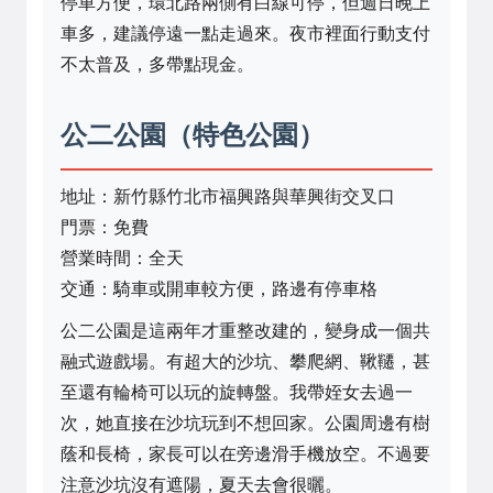
停車方便，環北路兩側有白線可停，但週日晚上
車多，建議停遠一點走過來。夜市裡面行動支付
不太普及，多帶點現金。
公二公園（特色公園）
地址：新竹縣竹北市福興路與華興街交叉口
門票：免費
營業時間：全天
交通：騎車或開車較方便，路邊有停車格
公二公園是這兩年才重整改建的，變身成一個共
融式遊戲場。有超大的沙坑、攀爬網、鞦韆，甚
至還有輪椅可以玩的旋轉盤。我帶姪女去過一
次，她直接在沙坑玩到不想回家。公園周邊有樹
蔭和長椅，家長可以在旁邊滑手機放空。不過要
注意沙坑沒有遮陽，夏天去會很曬。