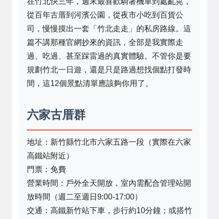
在竹北快三年，週末最喜歡騎著機車到處亂晃，
從百年古厝到河濱公園，從夜市小吃到百貨公
司，慢慢摸出一套「竹北走走」的私房路線。這
篇不講那種官網抄來的資訊，全部是我實際走
過、吃過、甚至踩雷過的真實體驗。不管你是要
規劃竹北一日遊，還是只是路過想找個點打發時
間，這12個景點清單應該夠你用了。
六家古厝群
地址：新竹縣竹北市六家五路一段（實際在六家
高鐵站附近）
門票：免費
營業時間：戶外全天開放，室內需配合管理站開
放時間（週二至週日9:00-17:00）
交通：高鐵新竹站下車，步行約10分鐘；或搭竹