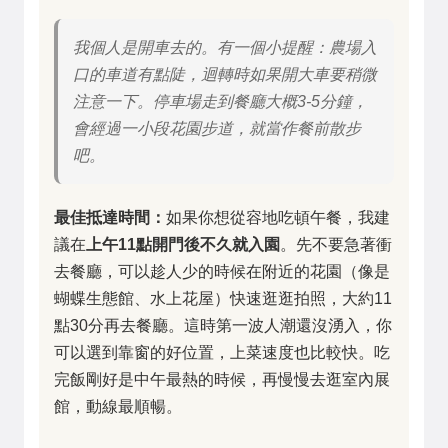
我個人是開車去的。有一個小提醒：農場入
口的車道有點陡，迴轉時如果開大車要稍微
注意一下。停車場走到餐廳大概3-5分鐘，
會經過一小段花園步道，就當作餐前散步
吧。
最佳抵達時間：
如果你想從容地吃頓午餐，我建
議在
上午11點開門後不久就入園
。先不要急著衝
去餐廳，可以趁人少的時候在附近的花園（像是
蝴蝶生態館、水上花屋）快速逛逛拍照，大約11
點30分再去餐廳。這時第一波人潮還沒湧入，你
可以選到靠窗的好位置，上菜速度也比較快。吃
完飯剛好是中午最熱的時候，再慢慢去逛室內展
館，動線最順暢。