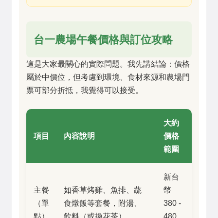
台一農場午餐價格與訂位攻略
這是大家最關心的實際問題。我先講結論：價格
屬於中價位，但考慮到環境、食材來源和農場門
票可部分折抵，我覺得可以接受。
大約
項目
內容說明
價格
範圍
新台
主餐
如香草烤雞、魚排、蔬
幣
（單
食燉飯等套餐，附湯、
380 -
點）
飲料（或換花茶）
480