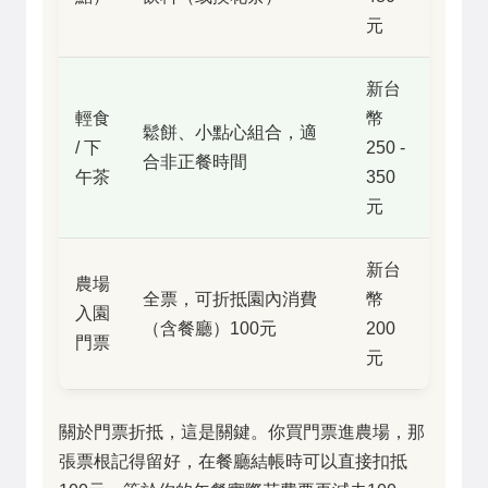
元
新台
輕食
幣
鬆餅、小點心組合，適
/ 下
250 -
合非正餐時間
午茶
350
元
新台
農場
全票，可折抵園內消費
幣
入園
（含餐廳）100元
200
門票
元
關於門票折抵，這是關鍵。你買門票進農場，那
張票根記得留好，在餐廳結帳時可以直接扣抵