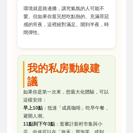
環境就是路邊攤，講究氣氛的人可能不
愛。但如果你逛完想吃點熱的、充滿罪惡
感的宵夜，這裡絕對滿足。開到半夜，時
間彈性。
我的私房動線建
議
如果你是第一次來，想最大化體驗，可以
這樣安排：
早上10點
：抵達「成真咖啡」吃早午餐，
避開人潮。
11點到下午3點
：逛審計新村市集與小
店，中途可以在「旅禾」買泡芙，或到