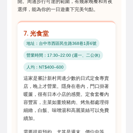
開。周邊步行可達的範圍，有幾家晚餐和宵夜
選擇，能為你的一日遊畫下完美句點。
7. 光食堂
地址：台中市西區民生路368巷1弄6號
營業時間：17:30–22:00 (週一、二公休)
人均：NT$400–600
這家是審計新村周邊少數的日式定食專賣
店，晚上才營業。隱身在巷內，門口掛著
暖簾，很有日本小店的感覺。定食套餐內
容豐富，主菜如薑燒豬肉、烤魚都處理得
細緻，白飯、味噌湯和高麗菜絲可以免費
續加。
需要提前預約，尤其是週末。價位中等，