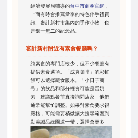
經濟發展局輔導的
台中市商圈官網
，
上面有時會推薦當季的特色伴手禮資
訊。審計新村市集內的手作小物，也
是獨一無二的紀念品。
審計新村附近有素食餐廳嗎？
純素食的專門店較少，但不少餐廳有
提供素食選項。「成真咖啡」的彩虹
飯可以選擇蔬食版本。「小日子商
号」的飲品和部分輕食可能是蛋奶
素。建議點餐前直接詢問店家，他們
通常能幫忙調整。如果對素食要求很
嚴格，可能需要稍微擴大搜尋範圍到
勤美誠品綠園道一帶，選擇會更多。