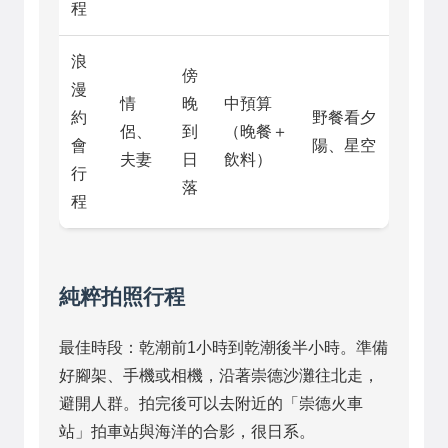
程
浪
傍
漫
情
晚
中預算
約
野餐看夕
侶、
到
（晚餐＋
會
陽、星空
夫妻
日
飲料）
行
落
程
純粹拍照行程
最佳時段：乾潮前1小時到乾潮後半小時。準備
好腳架、手機或相機，沿著崇德沙灘往北走，
避開人群。拍完後可以去附近的「崇德火車
站」拍車站與海洋的合影，很日系。