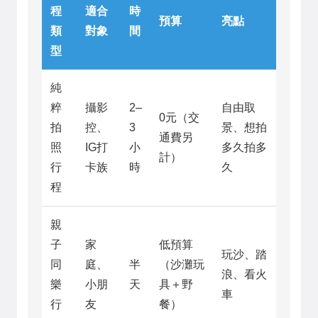
程
適合
時
預算
亮點
類
對象
間
型
純
粹
攝影
2–
自由取
0元（交
拍
控、
3
景、想拍
通費另
照
IG打
小
多久拍多
計）
行
卡族
時
久
程
親
子
家
低預算
玩沙、踏
同
庭、
半
（沙灘玩
浪、看火
樂
小朋
天
具＋野
車
行
友
餐）