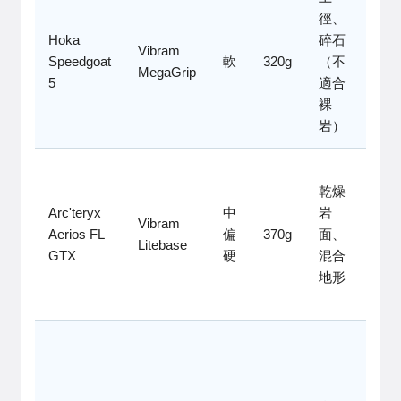
徑、
緩震
Hoka
碎石
好，
Vibram
Speedgoat
軟
320g
（不
但踩
MegaGrip
5
適合
不準
裸
小腳
岩）
點
輕量
乾燥
靈
Arc'teryx
中
岩
活，
Vibram
Aerios FL
偏
370g
面、
但濕
Litebase
GTX
硬
混合
岩止
地形
滑較
弱
防水
超
強，