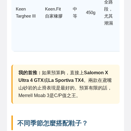
全路
寬楦
Keen
Keen.Fit
中
段，
友
450g
Targhee III
自家橡膠
等
尤其
善，
潮濕
但重
且鞋
底偏
硬
我的首推：
如果預算夠，直接上
Salomon X
Ultra 4 GTX
或
La Sportiva TX4
。兩款在鳶嘴
山砂岩的止滑表現是最好的。預算有限的話，
Merrell Moab 3是C/P值之王。
不同季節怎麼搭配鞋子？