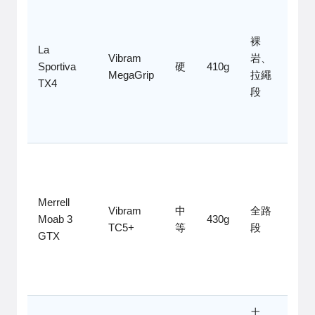
精準
踩
裸
點，
La
Vibram
岩、
耐
Sportiva
硬
410g
MegaGrip
拉繩
用，
TX4
段
但鞋
楦偏
窄
舒適
耐
磨，
Merrell
Vibram
中
全路
價格
Moab 3
430g
TC5+
等
段
合
GTX
理，
但略
重
土
輕量