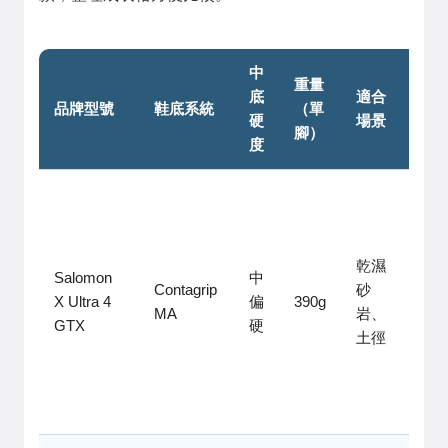
中
重量
底
適合
個人
品牌型號
鞋底系統
（單
硬
場景
評價
腳）
度
止滑
優
秀，
乾濕
包覆
Salomon
中
Contagrip
砂
好，
X Ultra 4
偏
390g
MA
岩、
防
GTX
硬
土徑
水，
但透
氣普
通