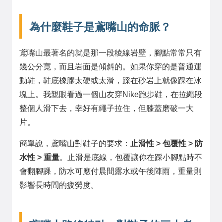
為什麼鞋子是鳶嘴山的命脈？
鳶嘴山最著名的就是那一段稜線岩壁，腳點常常只有
幾公分寬，而且岩面是傾斜的。如果你穿的是普通運
動鞋，鞋底橡膠太硬或太滑，踩在砂岩上就像踩在冰
塊上。我親眼看過一個山友穿Nike跑步鞋，在拉繩段
整個人滑下去，幸好有繩子拉住，但膝蓋磨破一大
片。
簡單說，鳶嘴山對鞋子的要求：
止滑性 > 包覆性 > 防
水性 > 重量
。止滑是底線，包覆讓你在踩小腳點時不
會翻腳踝，防水可應付晨間露水或午後陣雨，重量則
影響長時間的疲勞度。