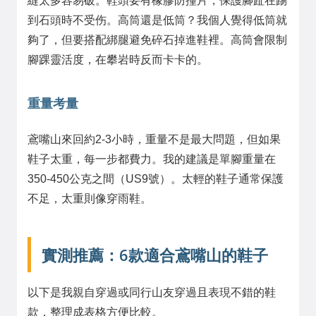
縫太多容易破。鞋頭要有橡膠防撞片，保護腳趾在踢
到石頭時不受伤。高筒還是低筒？我個人覺得低筒就
夠了，但要搭配綁腿避免碎石掉進鞋裡。高筒會限制
腳踝靈活度，在攀岩時反而卡卡的。
重量考量
鳶嘴山來回約2-3小時，重量不是最大問題，但如果
鞋子太重，每一步都費力。我的建議是單腳重量在
350-450公克之間（US9號）。太輕的鞋子通常保護
不足，太重則像穿雨鞋。
實測推薦：6款適合鳶嘴山的鞋子
以下是我親自穿過或同行山友穿過且表現不錯的鞋
款，整理成表格方便比較。