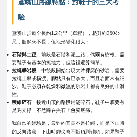
鳶嘴山路線特點：對鞋子的三大考
驗
鳶嘴山步道全長約1.2公里（單程），爬升約250公
尺，聽起來不長，但地形變化很大：
石階與土徑
：前段是石階和泥土路，偶爾有樹根。需
要鞋子有基本的抓地力，但這裡還算簡單。
拉繩攀岩段
：中後段開始出現大片裸露的砂岩，需要
拉繩上攀或橫渡。腳點只有巴掌大，而且岩面常有細
沙。鞋子必須在乾燥和微濕的砂岩上都有良好的止滑
性。
稜線碎石
：接近山頂的路段鋪滿碎石，鞋子中底要有
足夠支撐，不然踩在尖石上會腳底痛。
我自己的經驗是，最難的其實不是拉繩，而是下山時
的反向路段。下山時腳尖會不斷頂到鞋頭，如果鞋子