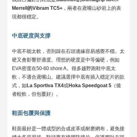
Merrell的Vibram TC5+
，兩者在鳶嘴山砂岩上的表
現都很穩定。
中底硬度與支撐
中底不能太軟，否則踩在石頭邊緣容易感覺不穩。太
硬又會影響舒適度。理想的硬度是中等偏硬，例如
EVA密度在50-60 shore A。很多越野跑鞋中底太
軟，不適合鳶嘴山。建議選擇中底有插入穩定片的款
式，如
La Sportiva TX4
或
Hoka Speedgoat 5
（後
者較軟，但包覆好）。
鞋面包覆與保護
鞋面最好是一體成型的合成皮革或耐磨網布，避免接