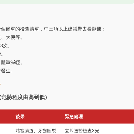
？
一個簡單的檢查清單，中三項以上建議帶去看獸醫：
皮、大便等。
3次。
續。
、體重減輕。
時發生。
單
（危險程度由高到低）
後果
緊急處理
堵塞腸道、牙齒斷裂
立即送醫檢查X光