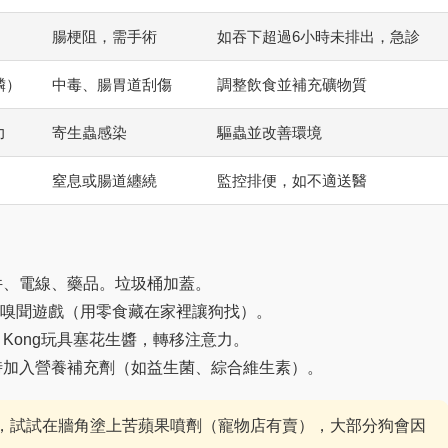
腸梗阻，需手術
如吞下超過6小時未排出，急診
磷）
中毒、腸胃道刮傷
調整飲食並補充礦物質
力
寄生蟲感染
驅蟲並改善環境
窒息或腸道纏繞
監控排便，如不適送醫
件、電線、藥品。垃圾桶加蓋。
分鐘嗅聞遊戲（用零食藏在家裡讓狗找）。
Kong玩具塞花生醬，轉移注意力。
時加入營養補充劑（如益生菌、綜合維生素）。
，試試在牆角塗上苦蘋果噴劑（寵物店有賣），大部分狗會因