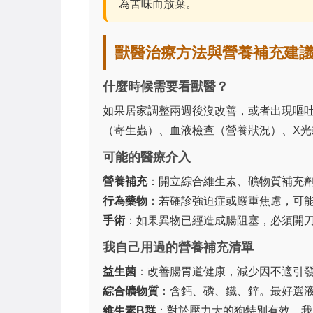
為苦味而放棄。
獸醫治療方法與營養補充建
什麼時候需要看獸醫？
如果居家調整兩週後沒改善，或者出現嘔
（寄生蟲）、血液檢查（營養狀況）、X光
可能的醫療介入
營養補充
：開立綜合維生素、礦物質補充
行為藥物
：若確診強迫症或嚴重焦慮，可
手術
：如果異物已經造成腸阻塞，必須開
我自己用過的營養補充清單
益生菌
：改善腸胃道健康，減少因不適引發的
綜合礦物質
：含鈣、磷、鐵、鋅。最好選
維生素B群
：對於壓力大的狗特別有效。我