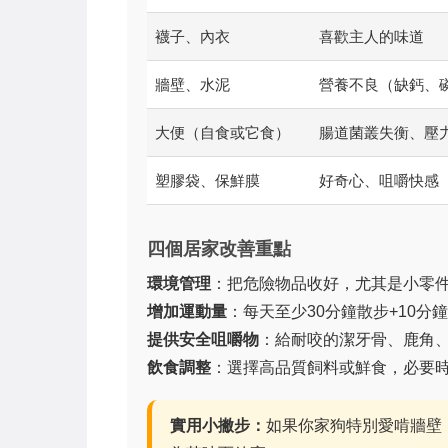
襪子、內衣
喜歡主人的味道
牆壁、水泥
營養不良（缺鈣、
大便（自食或它食）
腸道菌叢失衡、壓
塑膠袋、保鮮膜
好奇心、咀嚼快感
四個居家改善重點
環境管理
：把危險物品收好，尤其是小零
增加運動量
：每天至少30分鐘散步+10
提供安全咀嚼物
：給耐咬的潔牙骨、鹿角、
飲食調整
：選擇高品質飼料或鮮食，必要
實用小撇步：
如果你家狗特別愛啃牆壁