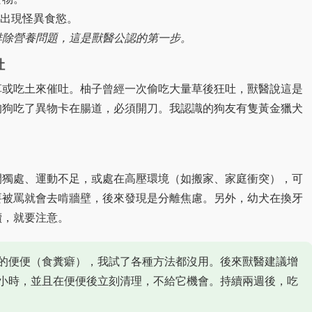
易出現怪異食慾。
排除營養問題，這是獸醫公認的第一步。
吐
草或吃土來催吐。柚子曾經一次偷吃大量草後狂吐，獸醫說這是
狗狗吃了異物卡在腸道，必須開刀。我認識的狗友有隻黃金獵犬
間獨處、運動不足，或處在高壓環境（如搬家、家庭衝突），可
要被罵就會去啃牆壁，後來發現是分離焦慮。另外，幼犬在換牙
續，就要注意。
的便便（食糞癖），我試了各種方法都沒用。後來獸醫建議增
小時，並且在便便後立刻清理，不給它機會。持續兩週後，吃