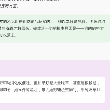
量反而有害。
友的米克斯長期吃陽台花盆的土，她以為只是無聊。後來狗狗
緊急洗胃才救回來。導致這一切的根本原因是——狗的飼料太
沒吃過土。
來幫助消化或催吐。但如果頻繁大量吃草，甚至連根拔起，
腹時吃，如果伴隨嘔吐，帶去給獸醫檢查腸胃。單純吃草且