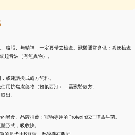
議
吐、腹脹、無精神，一定要帶去檢查。獸醫通常會做：糞便檢查
或超音波（有無異物）。
劑，或建議換成處方飼料。
能使用抗焦慮藥物（如氟西汀），需獸醫處方。
刀取出。
異食。品牌推薦：寵物專用的Protexin或汪喵益生菌。
液體形式，吸收快。
買的是犬用B群錠，磨碎拌在飯裡。