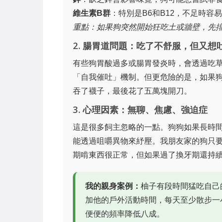
維生素B群
：特別是B6和B12，不足時容
重點：如果狗突然開始狂吃土或牆壁，先
2. 腸胃道問題：吃了不舒服，但又想
有些狗胃酸過多或腸胃發炎時，會透過吃
「自我催吐」機制。但更危險的是，如果
吞了襪子，最後花了五萬塊開刀。
3. 心理因素：無聊、焦慮、強迫症
這是很多飼主忽略的一點。狗狗如果長時
能透過咀嚼異物來紓壓。我朋友家的狗只
期啃東西很正常，但如果過了換牙期還持
我的親身案例：
柚子有段時間猛吃自己
加他的戶外活動時間，每天至少散步一
便便的頻率降低八成。