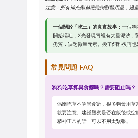
注意：所有補充劑都應諮詢獸醫用量，過
一個關於「吃土」的真實故事：
一位狗
開始嘔吐，X光發現胃裡有大量泥沙，
劣質，缺乏微量元素。換了飼料後再也
常見問題 FAQ
狗狗吃草算異食癖嗎？需要阻止嗎？
偶爾吃草不算異食癖，很多狗會用草
就要注意。建議觀察是否在飯後或空
精神正常的話，可以不用太緊張。