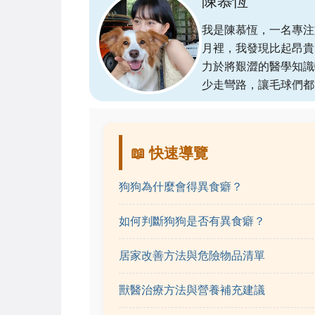
陳慕恆
我是陳慕恆，一名專注
月裡，我發現比起昂貴
力於將艱澀的醫學知識
少走彎路，讓毛球們都
📖 快速導覽
狗狗為什麼會得異食癖？
如何判斷狗狗是否有異食癖？
居家改善方法與危險物品清單
獸醫治療方法與營養補充建議