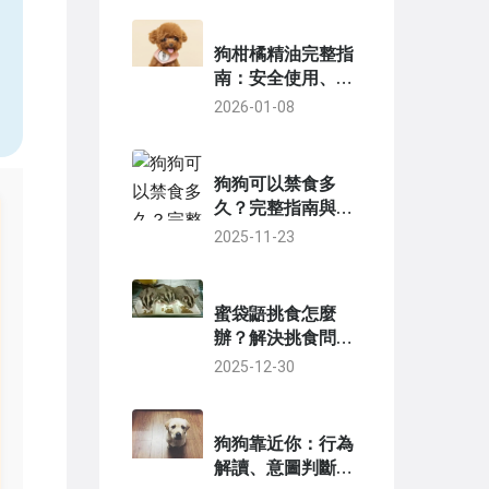
狗柑橘精油完整指
南：安全使用、功
效與專業建議
2026-01-08
狗狗可以禁食多
久？完整指南與實
用建議
2025-11-23
蜜袋鼯挑食怎麼
辦？解決挑食問題
的實用技巧與完整
2025-12-30
指南
狗狗靠近你：行為
解讀、意圖判斷與