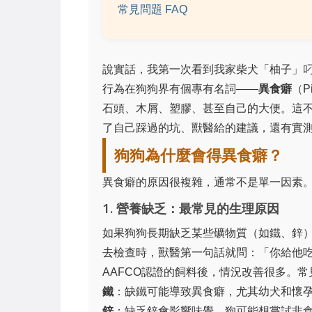
常見問題 FAQ
說實話，我第一次看到我家柴犬「柚子」
行為在狗狗界有個專有名詞——
異食癖
（
石頭、木屑、塑膠、甚至自己的大便。這
了自己踩過的坑、獸醫給的建議，還有實
狗狗為什麼會得異食癖？
異食癖的原因很複雜，通常不是單一因素
1. 營養缺乏：最常見的生理原因
如果狗狗長期缺乏某些礦物質（如鐵、鋅
去檢查時，獸醫第一句話就問：「你給他
AAFCO認證的飼料後，情況改善很多。
鐵
：缺鐵可能導致異食癖，尤其幼犬和懷
鋅
：缺乏鋅會影響味覺，狗可能想嘗試非