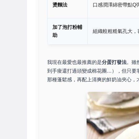
燙麵法
口感潤澤綿密帶點Q
加了泡打粉輔
組織較粗糙氣孔大，容
助
我現在最愛也最推薦的是
分蛋打發法
。雖
到手痠還打過頭變成棉花團…），但只要
那種蓬鬆感，再配上清爽的鮮奶油夾心，