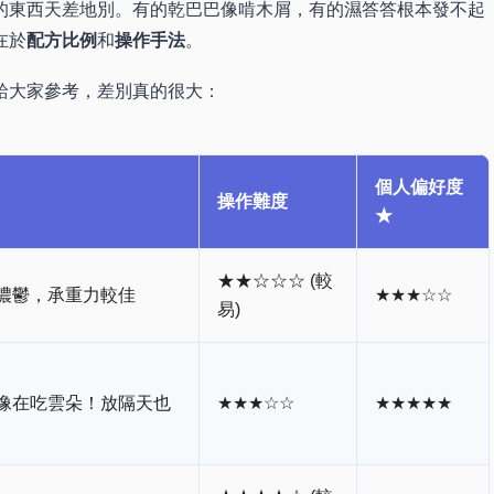
的東西天差地別。有的乾巴巴像啃木屑，有的濕答答根本發不起
在於
配方比例
和
操作手法
。
給大家參考，差別真的很大：
個人偏好度
操作難度
★
★★☆☆☆ (較
濃鬱，承重力較佳
★★★☆☆
易)
像在吃雲朵！放隔天也
★★★☆☆
★★★★★