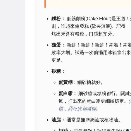
麵粉：
低筋麵粉(Cake Flour)
劇，吃起來像發糕 (欲哭無淚)。記得
烤出來會有粉粒，口感超扣分。
雞蛋：
新鮮！新鮮！新鮮！常溫！常溫
敗率大增。試過一次偷懶用冰箱拿出來
更足。
砂糖：
蛋黃糊
：細砂糖就好。
蛋白霜：
細砂糖或糖粉都行。關鍵
氣，打出來的蛋白霜更細緻穩定。
構，我每次都減糖)
油脂：
通常是無鹽奶油或植物油。
奶油：
香氣無敵！記得要先融化
再