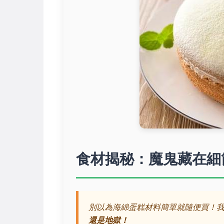
食材揭秘：魔鬼藏在細
別以為海綿蛋糕材料簡單就隨便買！
還是地獄！