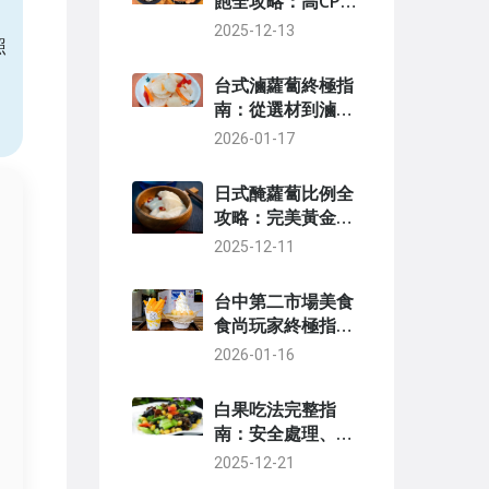
飽全攻略：高CP值
推薦與省錢技巧
2025-12-13
照
台式滷蘿蔔終極指
南：從選材到滷製
秘訣，解決所有常
2026-01-17
見問題
日式醃蘿蔔比例全
攻略：完美黃金比
例與實作技巧
2025-12-11
台中第二市場美食
食尚玩家終極指
南：老饕私藏美味
2026-01-16
地圖與必吃攻略
白果吃法完整指
南：安全處理、營
養價值與創意食譜
2025-12-21
一次掌握