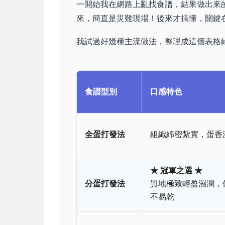
一開始我在網路上亂找食譜，結果做出來
來，簡直是災難現場！後來才搞懂，關鍵
我試過好幾種主流做法，整理成這個表格
食譜型別
口感特色
全蛋打發法
組織綿密紮實，蛋香
★ 冠軍之選 ★
分蛋打發法
質地極致輕盈濕潤，
不易乾