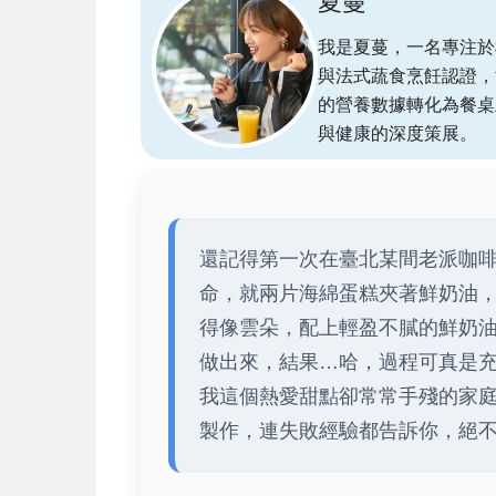
夏蔓
我是夏蔓，一名專注於植物
與法式蔬食烹飪認證，
的營養數據轉化為餐桌
與健康的深度策展。
還記得第一次在臺北某間老派咖
命，就兩片海綿蛋糕夾著鮮奶油
得像雲朵，配上輕盈不膩的鮮奶
做出來，結果…哈，過程可真是
我這個熱愛甜點卻常常手殘的家
製作，連失敗經驗都告訴你，絕