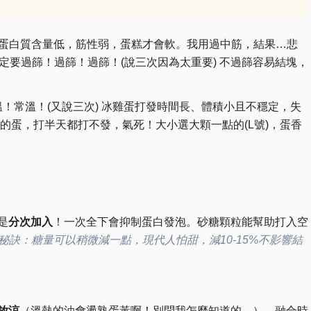
是王道！蛋白質含量低，筋性弱，蛋糕才會軟。我用過中筋，結果…悲
一定要過篩！過篩！過篩！(說三次因為太重要) 不過篩容易結塊，
！常溫！(又說三次) 冰雞蛋打發時間長、體積小且不穩定，失
的蛋，打半天都打不發，氣死！大小選大顆一點的(L號)，蛋香
是
分次加入
！一次全下會抑制蛋白發泡。砂糖顆粒能幫助打入空
(秘訣：糖量可以稍微減一點，現代人怕甜，減10-15%不影響結
放涼
（溫熱的油會燙熟蛋黃啊！別問我怎麼知道的…）。融合時