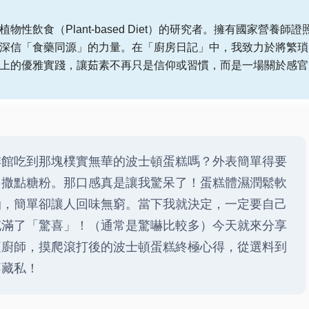
性飲食（Plant-based Diet）的研究者。擁有國家營養師證
深信「食藥同源」的力量。在「廚房日記」中，我致力於將繁瑣
上的優雅實踐，讓茹素不再只是信仰或習慣，而是一場關於感官
啡館吃到那塊樸實無華的波士頓蛋糕嗎？外表簡單得要
，撒點糖粉。那口感真是讓我驚呆了！蛋糕體濕潤鬆軟
油，簡單卻讓人回味無窮。當下我就決定，一定要自己
充滿了「驚喜」！（通常是驚嚇比較多）今天就來分享
庭廚師，摸爬滾打後的波士頓蛋糕終極心得，從選料到
不藏私！