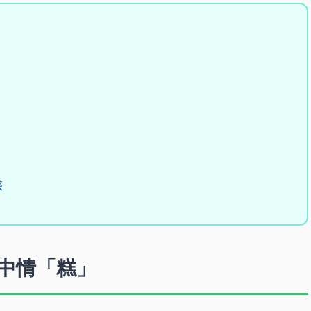
惑
中情「糕」