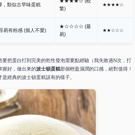
★★★★☆ (較
彈，類似古早味蛋糕
★★★★☆
繁)
★☆☆☆☆ (最
易有粉感 (個人不愛)
★★☆☆☆
易)
然要把蛋白打到完美的乾性發泡需要點經驗（我失敗過N次，打
掌握好，做出來的
波士頓蛋糕
那個輕盈濕潤的口感，絕對值得！
才是經典的波士頓蛋糕該有的樣子。