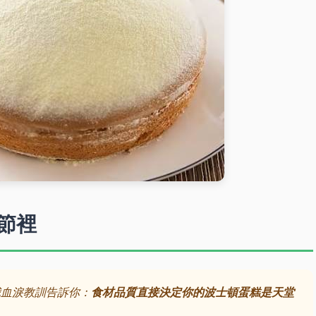
節裡
我血淚教訓告訴你：
食材品質直接決定你的波士頓蛋糕是天堂