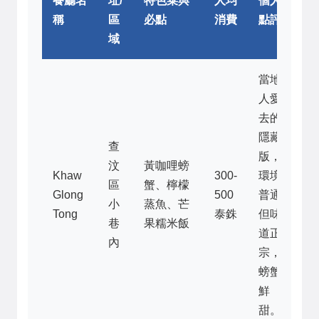
餐廳名
址/
特色菜與
人均
個人
稱
區
必點
消費
點評
域
當地
人愛
去的
隱藏
查
版，
汶
黃咖哩螃
Khaw
300-
環境
區
蟹、檸檬
Glong
500
普通
小
蒸魚、芒
Tong
泰銖
但味
巷
果糯米飯
道正
內
宗，
螃蟹
鮮
甜。