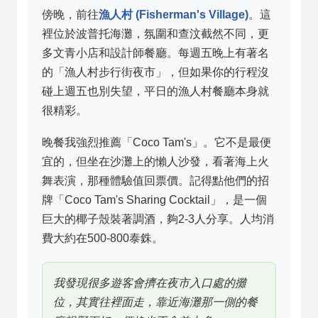
傍晚，前往
漁人村 (Fisherman's Village)
。這
裡位於波普托海灘，氛圍和查汶截然不同，更
多文青小店和設計師餐廳。每週五晚上有著名
的「漁人村步行街夜市」，但如果你的行程沒
碰上週五也別失望，平日的漁人村餐廳本身就
很精彩。
晚餐我強烈推薦「Coco Tam's」。它不是最便
宜的，但坐在沙灘上的懶人沙發，看著海上火
舞表演，那種體驗值回票價。記得點他們的招
牌「Coco Tam's Sharing Cocktail」，是一個
巨大的椰子殼裝著調酒，夠2-3人分享。人均消
費大約在500-800泰銖。
我發現很多遊客會擠在夜市入口處的攤
位，其實往裡面走，靠近海灘那一側的餐