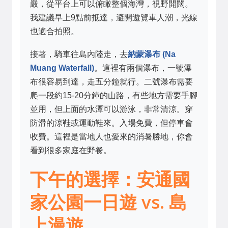
嚴，從平台上可以俯瞰整個海灣，視野開闊。
我建議早上9點前抵達，避開遊覽車人潮，光線
也適合拍照。
接著，騎車往島內陸走，去
納蒙瀑布 (Na
Muang Waterfall)
。這裡有兩個瀑布，一號瀑
布很容易到達，走五分鐘就行。二號瀑布需要
爬一段約15-20分鐘的山路，有些地方需要手腳
並用，但上面的水潭可以游泳，非常清涼。穿
防滑的涼鞋或運動鞋來。入場免費，但停車會
收費。這裡是當地人也愛來的消暑勝地，你會
看到很多家庭在野餐。
下午的選擇：安通國
家公園一日遊 vs. 島
上漫遊