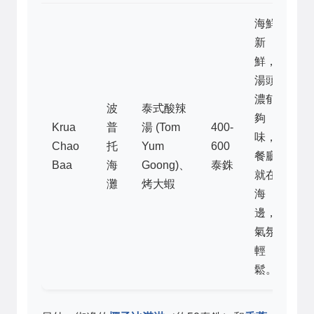
海鮮
新
鮮，
湯頭
濃郁
波
泰式酸辣
夠
Krua
普
湯 (Tom
400-
味，
Chao
托
Yum
600
餐廳
Baa
海
Goong)、
泰銖
就在
灘
烤大蝦
海
邊，
氣氛
輕
鬆。