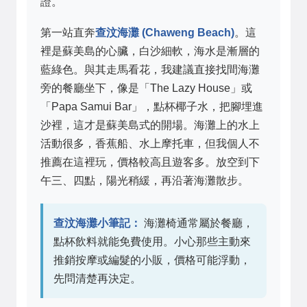
證。
第一站直奔
查汶海灘 (Chaweng Beach)
。這
裡是蘇美島的心臟，白沙細軟，海水是漸層的
藍綠色。與其走馬看花，我建議直接找間海灘
旁的餐廳坐下，像是「The Lazy House」或
「Papa Samui Bar」，點杯椰子水，把腳埋進
沙裡，這才是蘇美島式的開場。海灘上的水上
活動很多，香蕉船、水上摩托車，但我個人不
推薦在這裡玩，價格較高且遊客多。放空到下
午三、四點，陽光稍緩，再沿著海灘散步。
查汶海灘小筆記：
海灘椅通常屬於餐廳，
點杯飲料就能免費使用。小心那些主動來
推銷按摩或編髮的小販，價格可能浮動，
先問清楚再決定。