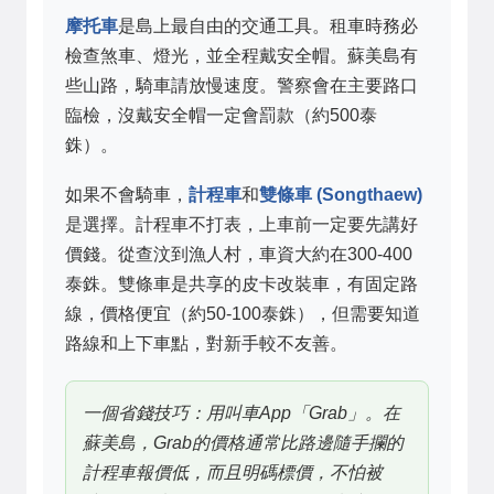
摩托車
是島上最自由的交通工具。租車時務必
檢查煞車、燈光，並全程戴安全帽。蘇美島有
些山路，騎車請放慢速度。警察會在主要路口
臨檢，沒戴安全帽一定會罰款（約500泰
銖）。
如果不會騎車，
計程車
和
雙條車 (Songthaew)
是選擇。計程車不打表，上車前一定要先講好
價錢。從查汶到漁人村，車資大約在300-400
泰銖。雙條車是共享的皮卡改裝車，有固定路
線，價格便宜（約50-100泰銖），但需要知道
路線和上下車點，對新手較不友善。
一個省錢技巧：用叫車App「Grab」。在
蘇美島，Grab的價格通常比路邊隨手攔的
計程車報價低，而且明碼標價，不怕被