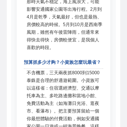
那時天氣不穩定，海上風浪大，可能
影響安通國家公園等出海行程。2月到
4月是乾季，天氣最好，但也是最熱、
房價較高的時候。5月到10月是西南季
風期，雖然有午後雷陣雨，但通常來
得快去得快，房價較便宜，是我個人
喜歡的時段。
預算抓多少才夠？小資族怎麼玩最省？
不含機票，三天兩夜抓8000到15000
泰銖是合理的舒適遊範圍。小資族可
以這樣省：住宿選經濟型、交通以摩
托車為主、多吃路邊攤和當地小館、
免費活動為主（如海灘日光浴、逛夜
市、看瀑布）。把主要預算留給一個
你最想體驗的付費活動，例如安通國
家公園一日遊或一頓海景晚餐，這樣