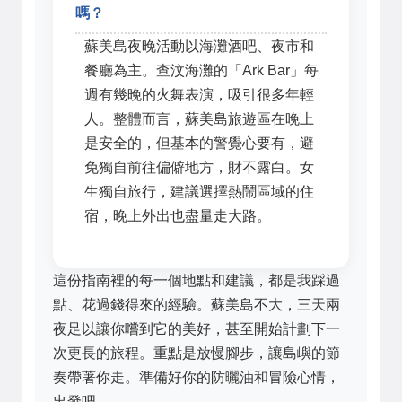
嗎？
蘇美島夜晚活動以海灘酒吧、夜市和
餐廳為主。查汶海灘的「Ark Bar」每
週有幾晚的火舞表演，吸引很多年輕
人。整體而言，蘇美島旅遊區在晚上
是安全的，但基本的警覺心要有，避
免獨自前往偏僻地方，財不露白。女
生獨自旅行，建議選擇熱鬧區域的住
宿，晚上外出也盡量走大路。
這份指南裡的每一個地點和建議，都是我踩過
點、花過錢得來的經驗。蘇美島不大，三天兩
夜足以讓你嚐到它的美好，甚至開始計劃下一
次更長的旅程。重點是放慢腳步，讓島嶼的節
奏帶著你走。準備好你的防曬油和冒險心情，
出發吧。