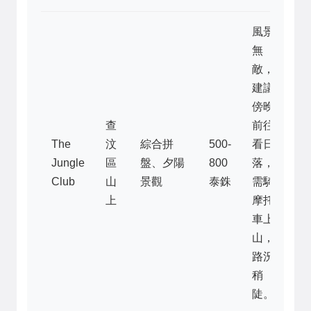
風景
無
敵，
建議
傍晚
查
前往
The
汶
綜合拼
500-
看日
Jungle
區
盤、夕陽
800
落，
Club
山
景觀
泰銖
需騎
上
摩托
車上
山，
路況
稍
陡。