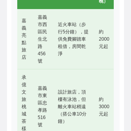
晚）
嘉義
嘉
市西
近火車站（步
義
區民
行5分鐘），提
約
亮
生北
供免費腳踏車
2000
點
路
租借，房間乾
元起
旅
456
淨
店
號
承
億
嘉義
文
設計旅店，頂
市東
旅
樓有泳池，但
約
區忠
桃
離火車站稍遠
3000
孝路
城
（搭公車10分
元起
516
茶
鐘）
號
樣