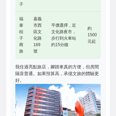
子
福
嘉義
泰
市西
平價選擇，近
約
桔
區文
文化路夜市，
1500
子
化路
步行到火車站
元起
商
169
約15分鐘
旅
號
我住過亮點旅店，腳踏車真的方便，但房間
隔音普通。如果預算高，承億文旅的體驗更
好。