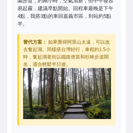
園步道，約兩小時，空氣清新，但中午後容
易起霧，建議早點開始。回程車最晚是下午
4點，我搭3點的車回嘉義市區，到站約5點
半。
替代方案：
如果覺得阿里山太遠，可以改
去奮起湖。同樣搭台灣好行，車程約1.5小
時，奮起湖老街以鐵路便當和杉林步道聞
名，適合輕鬆半日遊。