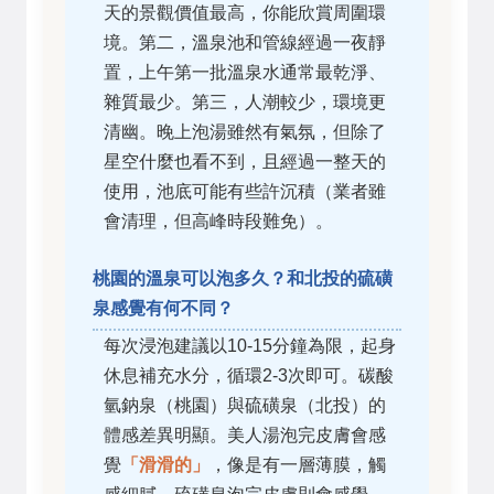
天的景觀價值最高，你能欣賞周圍環
境。第二，溫泉池和管線經過一夜靜
置，上午第一批溫泉水通常最乾淨、
雜質最少。第三，人潮較少，環境更
清幽。晚上泡湯雖然有氣氛，但除了
星空什麼也看不到，且經過一整天的
使用，池底可能有些許沉積（業者雖
會清理，但高峰時段難免）。
桃園的溫泉可以泡多久？和北投的硫磺
泉感覺有何不同？
每次浸泡建議以10-15分鐘為限，起身
休息補充水分，循環2-3次即可。碳酸
氫鈉泉（桃園）與硫磺泉（北投）的
體感差異明顯。美人湯泡完皮膚會感
覺
「滑滑的」
，像是有一層薄膜，觸