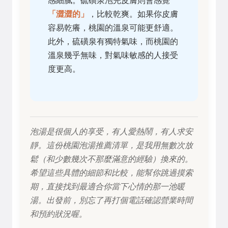
感細膩。硫磺泉泡完皮膚則會感覺
「澀澀的」
，比較乾爽。如果你皮膚
容易乾癢，桃園的溫泉可能更舒適。
此外，硫磺泉有獨特氣味，而桃園的
溫泉幾乎無味，對氣味敏感的人接受
度更高。
泡湯是很個人的享受，有人愛熱鬧，有人求安
靜。這份桃園泡湯推薦清單，是我用無數次放
鬆（和少數幾次不那麼滿意的經驗）換來的。
希望這些具體的細節和比較，能幫你跳過摸索
期，直接找到最適合你當下心情的那一池暖
湯。出發前，別忘了再打個電話確認營業時間
和預約狀況喔。