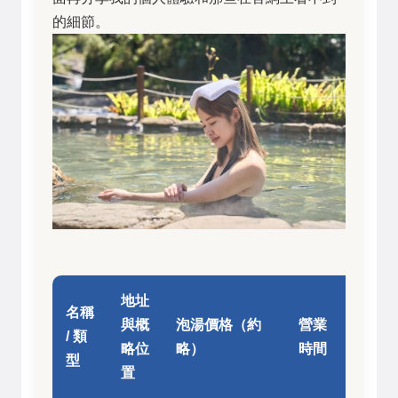
的細節。
地址
名稱
與概
泡湯價格（約
營業
核心
/ 類
略位
略）
時間
特色
型
置