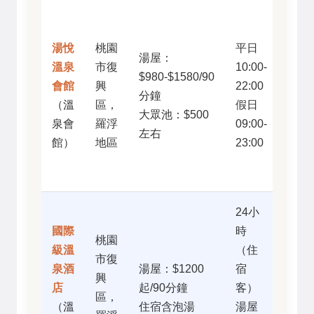
日式
禪風
湯悅
桃園
平日
湯屋：
設
溫泉
市復
10:00-
$980-$1580/90
計、
會館
興
22:00
分鐘
景觀
（溫
區，
假日
大眾池：$500
視野
泉會
羅浮
09:00-
左右
佳、
館）
地區
23:00
設施
新
24小
規模
國際
時
最
桃園
級溫
（住
大、
市復
泉酒
湯屋：$1200
宿
房間
興
店
起/90分鐘
客）
內有
區，
（溫
住宿含泡湯
湯屋
湯