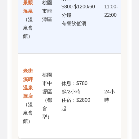
景觀
桃園
廳、
$800-$1200/60
11:00-
溫泉
市龍
view
分鐘
22:00
（溫
潭區
好、
有餐飲低消
泉會
複合
館）
式經
營
市區
老街
內、
桃園
溪畔
交通
市中
休息：$780
溫泉
極便
壢區
起/2小時
24小
旅店
利、
（都
住宿：$2800
時
（溫
商務
會
起
泉會
或臨
型）
館）
時起
意