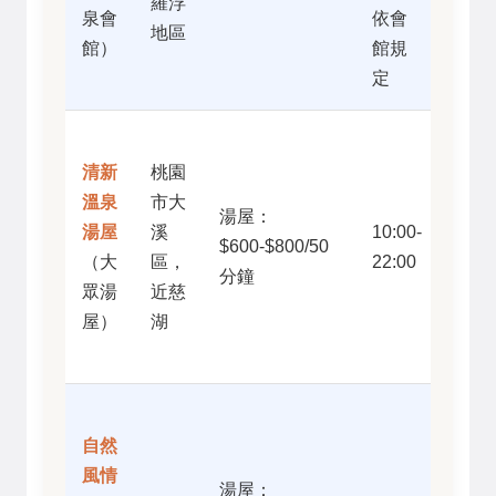
羅浮
泉會
依會
池、
地區
館）
館規
適合
定
家庭
價格
清新
桃園
親
溫泉
市大
民、
湯屋：
湯屋
溪
10:00-
交通
$600-$800/50
（大
區，
22:00
相對
分鐘
眾湯
近慈
方
屋）
湖
便、
樸實
結合
自然
景觀
風情
餐
湯屋：