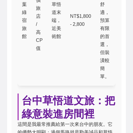
價
葉
草悟
舒
旅
綠
道末
適，
店
NT$1,800
宿
端，
預算
/
- 2,800
旅
近美
有限
高
館
術館
的首
CP
選，
值
但裝
潢較
簡
單。
台中草悟道文旅：把
綠意裝進房間裡
這間是我最常推薦給第一次來台中的朋友。它
的優勢太明顯：過個馬路就是勤美誠品和草悟