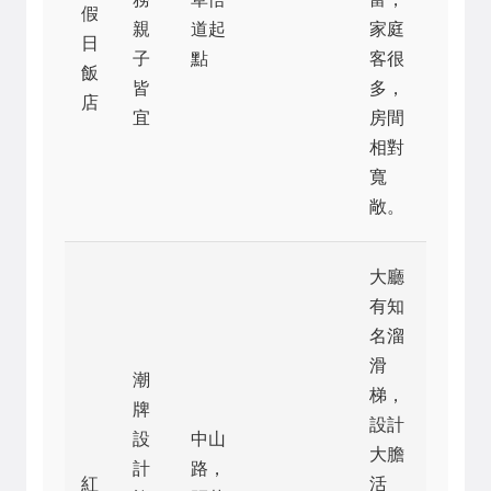
假
親
道起
家庭
日
子
點
客很
飯
皆
多，
店
宜
房間
相對
寬
敞。
大廳
有知
名溜
滑
潮
梯，
牌
設計
設
中山
大膽
計
路，
紅
活