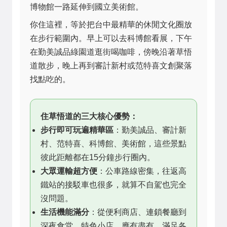
博物館一路延伸到國立美術館。
你住這裡，等於把台中最精華的休閒文化圈放
在步行範圍內。早上可以去科博館看展，下午
在勤美誠品綠園道逛街喝咖啡，傍晚沿著草悟
道散步，晚上再到審計新村或范特喜文創聚落
找點吃的。
住草悟道的三大核心優勢：
步行即可玩遍精華區
：勤美誠品、審計新
村、范特喜、科博館、美術館，這些景點
彼此距離都在15分鐘步行圈內。
大眾運輸超方便
：公車路線密集，往返高
鐵站的接駁車也很多，就算不自駕也完全
沒問題。
生活機能滿分
：從便利商店、連鎖餐廳到
深夜食堂、特色小店，應有盡有，滿足各