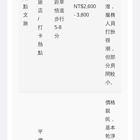
旅
距草
點
NT$2,600
潑，
店
悟道
文
- 3,800
服務
/
步行
旅
人員
打
5-8
打扮
卡
分
很
熱
潮，
點
但部
分房
間較
小。
價格
親
民，
基本
平
乾淨