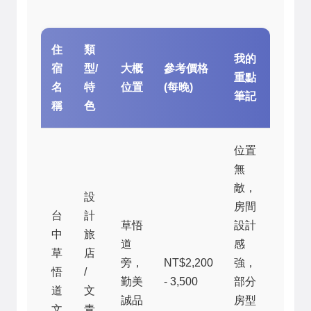
住
類
我的
宿
型/
大概
參考價格
重點
名
特
位置
(每晚)
筆記
稱
色
位置
無
敵，
設
房間
台
計
草悟
設計
中
旅
道
感
草
店
旁，
NT$2,200
強，
悟
/
勤美
- 3,500
部分
道
文
誠品
房型
文
青