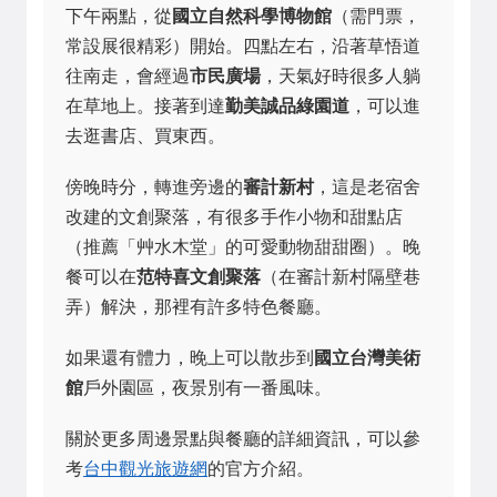
下午兩點，從
國立自然科學博物館
（需門票，
常設展很精彩）開始。四點左右，沿著草悟道
往南走，會經過
市民廣場
，天氣好時很多人躺
在草地上。接著到達
勤美誠品綠園道
，可以進
去逛書店、買東西。
傍晚時分，轉進旁邊的
審計新村
，這是老宿舍
改建的文創聚落，有很多手作小物和甜點店
（推薦「艸水木堂」的可愛動物甜甜圈）。晚
餐可以在
范特喜文創聚落
（在審計新村隔壁巷
弄）解決，那裡有許多特色餐廳。
如果還有體力，晚上可以散步到
國立台灣美術
館
戶外園區，夜景別有一番風味。
關於更多周邊景點與餐廳的詳細資訊，可以參
考
台中觀光旅遊網
的官方介紹。