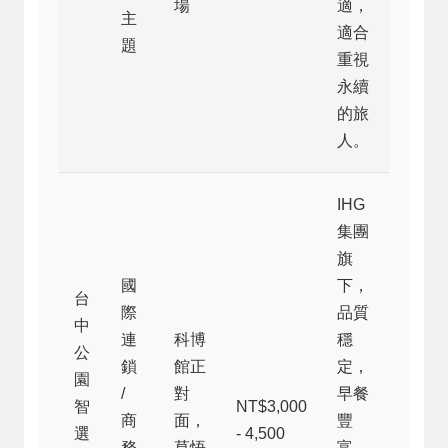
場
適，
主
適合
題
重視
永續
的旅
人。
IHG
集團
旗
國
下，
台
際
品質
中
連
科博
穩
公
鎖
館正
定，
園
/
對
早餐
智
NT$3,000
商
面，
豐
選
- 4,500
務
草悟
富，