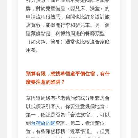
引力無敵，而且飯店本身是國際連鎖品
牌，對於兒童備品（嬰兒床、澡盆）的
申請流程很熟悉，房間也比許多設計旅
店寬敞，能攤開行李和嬰兒車。另一個
隱藏優點是，科博館周邊的餐廳類型
（如火鍋、簡餐）通常也比較適合家庭
用餐。
預算有限，想找草悟道平價住宿，有什
麼要注意的陷阱？
草悟道周邊有些老舊旅館或分租套房會
以低價吸引客人。你要注意幾個地雷：
第一，確認是否為「合法旅宿」，可以
到
台灣旅宿網
查詢。第二，看清楚位
置，有些雖然標榜「近草悟道」，但實