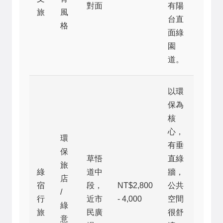
對面
有陽
旅
風
台直
格
面綠
園
道。
以環
保為
核
心，
環
有垂
保
草悟
直綠
旅
綠
道中
牆，
店
宿
段，
NT$2,800
公共
/
行
近市
- 4,000
空間
綠
旅
民廣
很舒
意