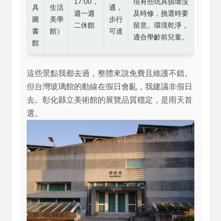
17:00，
現有些玩具損壞沒
具
生活
通，
週一週
及時修，挑選時要
圖
美學
步行
二休館
留意。環境乾淨，
書
館）
可達
適合學齡前兒童。
館
這些景點我都去過，整體來說免費且維護不錯。
但台灣玻璃館的動線在假日會亂，我建議非假日
去。彰化縣立美術館的展覽品質穩定，是雨天首
選。