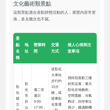
文化藝術類景點
這類景點適合喜歡靜態活動的人，展覽內容常更
換，多去幾次也不膩。
景
點
地
營業時
交通
個人心得與注
名
址
間
方式
意事項
稱
從彰化
火車站
我特別喜歡三樓
步行約
彰
的常設展，展示
彰
15分
化
週二至
彰化在地藝術。
化
鐘，或
市
週日
空間寬敞，冷氣
縣
搭乘彰
卦
9:00-
夠涼，但停車位
立
化客運
山
17:00，
很少，建議騎機