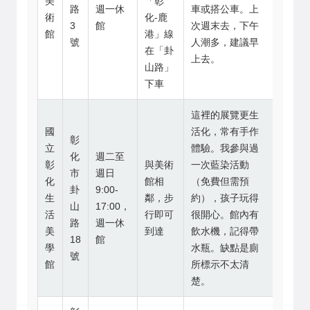
美
「彰
路
週一休
車或搭公車。上
術
化-鹿
3
館
次週末去，下午
館
港」線
號
人潮多，建議早
在「卦
上去。
山路」
下車
這裡的展覽更生
國
活化，常有手作
彰
立
體驗。我參與過
化
週二至
彰
與美術
一次藍染活動
市
週日
化
館相
（免費但需預
卦
9:00-
生
鄰，步
約），孩子玩得
山
17:00，
活
行即可
很開心。館內有
路
週一休
美
到達
飲水機，記得帶
18
館
學
水瓶。缺點是廁
號
館
所標示不太清
楚。