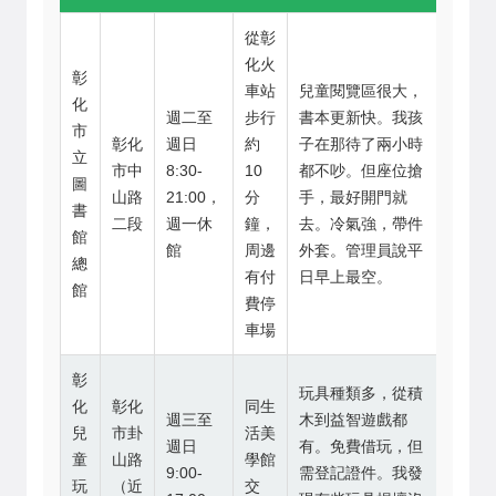
從彰
化火
彰
車站
兒童閱覽區很大，
化
週二至
步行
書本更新快。我孩
市
彰化
週日
約
子在那待了兩小時
立
市中
8:30-
10
都不吵。但座位搶
圖
山路
21:00，
分
手，最好開門就
書
二段
週一休
鐘，
去。冷氣強，帶件
館
館
周邊
外套。管理員說平
總
有付
日早上最空。
館
費停
車場
彰
玩具種類多，從積
化
彰化
同生
週三至
木到益智遊戲都
兒
市卦
活美
週日
有。免費借玩，但
童
山路
學館
9:00-
需登記證件。我發
玩
（近
交