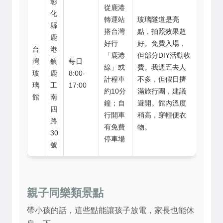
彰
從鹿港
化
轉運站
玻璃隧道是亮
縣
搭台灣
點，拍照效果超
鹿
好行
好。免費入場，
台
港
「鹿港
但部分DIY活動收
灣
鎮
每日
線」或
費。我週五去人
玻
鹿
8:00-
計程車
不多，但假日擠
璃
工
17:00
約10分
滿旅行團，建議
館
南
鐘；自
避開。館內溫度
四
行開車
稍高，穿輕便衣
路
有免費
物。
30
停車場
號
親子同樂類景點
帶小孩的話，這些點能讓孩子放電，家長也能休