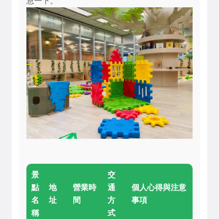
息一下。
景
交
點
地
營業時
通
個人心得與注意
名
址
間
方
事項
稱
式