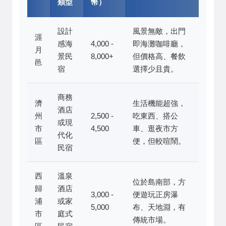
類型
幣）
設計
風景無敵，出門
涯
感海
4,000 -
即海灘咖啡廳，
月
景民
8,000+
但價格高、餐飲
邑
宿
選擇少且貴。
商務
濟
生活機能超強，
酒店
州
2,500 -
吃東西、搭公
或現
市
4,500
車、逛夜市方
代化
區
便，但較喧鬧。
民宿
西
溫泉
位於島南部，方
歸
酒店
3,000 -
便遊玩正房瀑
浦
或家
5,000
布、天地淵，有
市
庭式
傳統市場。