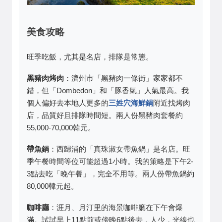
美食攻略
旺季吃飯，尤其是名店，排隊是常態。
黑豬肉烤肉
：濟州市「黑豬肉一條街」家家都不
錯，但「Dombedon」和「豚香氣」人氣最高。我
個人偏好去本地人更多的
三姓穴海鮮鍋
附近找烤肉
店，品質好且排隊時間短。兩人份黑豬肉套餐約
55,000-70,000韓元。
帶魚鍋
：西歸浦的「真珠淑女帶魚鍋」是名店。旺
季午餐時間等位可能超過1小時。我的策略是下午2-
3點去吃「晚午餐」，完全不用等。兩人份帶魚鍋約
80,000韓元起。
咖啡廳
：涯月、月汀里的海景咖啡廳在下午會爆
滿。試試早上11點前或傍晚6點後去，人少，光線也