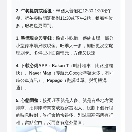
2. 午餐提前或延後
：韓國人普遍在12:30-1:30吃午
餐。把午餐時間調整到11:30或下午2點，餐廳空位
多，服務也更周到。
3. 準備現金與零錢
：路邊小吃攤、傳統市場、部分
小型停車場只收現金。旺季人一多，攤販更沒空處
理刷卡。多備些小面額韓元，方便又快速。
4. 下載必備APP
：
Kakao T
（叫計程車，比路邊攔
快）、
Naver Map
（導航比Google準確太多，有即
時公車資訊）、
Papago
（翻譯菜單、與司機溝
通）。
5. 心態調整
：接受旺季就是人多、就是有些地方要
排隊。把排隊時間當成觀察當地人、規劃下個行程
的喘息時刻，旅行會愉快很多。別試圖塞滿所有行
程，留點空白，反而會有意外驚喜。