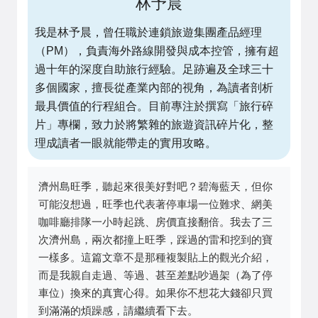
林予晨
我是林予晨，曾任職於連鎖旅遊集團產品經理
（PM），負責海外路線開發與成本控管，擁有超
過十年的深度自助旅行經驗。足跡遍及全球三十
多個國家，擅長從產業內部的視角，為讀者剖析
最具價值的行程組合。目前專注於撰寫「旅行碎
片」專欄，致力於將繁雜的旅遊資訊碎片化，整
理成讀者一眼就能帶走的實用攻略。
濟州島旺季，聽起來很美好對吧？碧海藍天，但你
可能沒想過，旺季也代表著停車場一位難求、網美
咖啡廳排隊一小時起跳、房價直接翻倍。我去了三
次濟州島，兩次都撞上旺季，踩過的雷和挖到的寶
一樣多。這篇文章不是那種複製貼上的觀光介紹，
而是我親自走過、等過、甚至差點吵過架（為了停
車位）換來的真實心得。如果你不想花大錢卻只買
到滿滿的煩躁感，請繼續看下去。