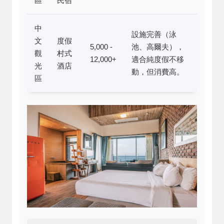
區
民宿
中
設施完善（泳
文
度假
5,000 -
池、高爾夫），
觀
村式
12,000+
適合純度假不移
光
酒店
動，但消費高。
區