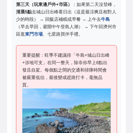
第三天（玩東邊戶外+市區）
：如果第二天沒登峰，
清晨5點
去城山日出峰看日出（這是最涼爽且相對人
少的時段） → 回飯店補眠或早餐 → 上午去
牛島
（早去早回，避開中午登島人潮） → 下午回濟州市
區逛
東門市場
、七星路買伴手禮。
重要提醒：旺季不建議排「牛島+城山日出峰
+涉地可支」在同一整天，除非你早上6點出
發且自駕。每個點之間的交通和排隊時間會
被嚴重低估，最後變成趕路打卡，毫無品
質。