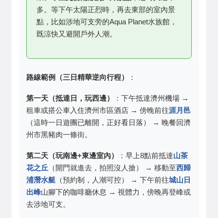
多。等下午太陽正烈時，再去東部的室內景
點，比如涉地可支旁的Aqua Planet水族館，
既涼快又避開戶外人潮。
路線範例（三日精華逆向行程）
：
第一天（抵達日，玩西邊）
：下午抵達濟州機場 →
租車或搭公車入住濟州市區酒店 → 傍晚前往
涯月邑
（這時一日遊團已離開，正好看日落） → 晚餐回濟
州市黑豬肉一條街。
第二天（玩南邊+東邊室內）
：早上8點前抵達
山茶
花之丘
（開門就進去，拍照沒人搶） → 移動至
西歸
浦潛水艇
（預約制，人潮可控） → 下午前往
城山日
出峰
山腳下的咖啡廳休息 → 視體力，傍晚再登峰或
去涉地可支。