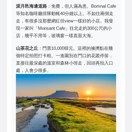
涯月邑海邊道路
：免費，但人滿為患。Bomnal Cafe
等知名咖啡廳排隊動輒40分鐘以上。不如往兩側走
走，有很多沒那麼網紅但view一樣好的小店。我發
現一家叫「Monsant Cafe」往北走約300公尺的小
店，幾乎不用等，玻璃窗一樣直面大海。
山茶花之丘
：門票10,000韓元。這裡的擁擠點在幾
個特定拍照打卡框。一進園別在門口的花叢停留，
直接往最深處的溫室和森林小徑走，回頭再拍入口
處，人會少很多。