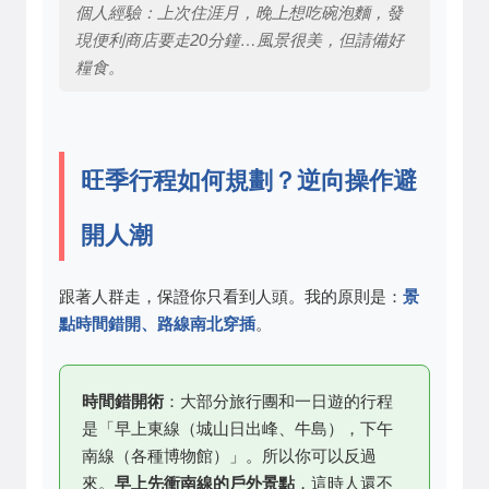
個人經驗：上次住涯月，晚上想吃碗泡麵，發
現便利商店要走20分鐘…風景很美，但請備好
糧食。
旺季行程如何規劃？逆向操作避
開人潮
跟著人群走，保證你只看到人頭。我的原則是：
景
點時間錯開、路線南北穿插
。
時間錯開術
：大部分旅行團和一日遊的行程
是「早上東線（城山日出峰、牛島），下午
南線（各種博物館）」。所以你可以反過
來。
早上先衝南線的戶外景點
，這時人還不