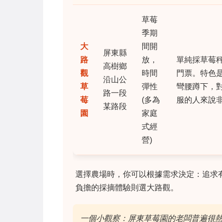
草莓
季期
大
間開
屏東縣
路
放，
單純採草莓
高樹鄉
觀
時間
門票。特色
沿山公
草
彈性
彎腰蹲下，
路一段
莓
(多為
服的人來說
某路段
園
家庭
式經
營)
選擇農場時，你可以根據需求決定：追求
負擔的採摘體驗則選大路觀。
一個小觀察：屏東草莓園的老闆普遍很