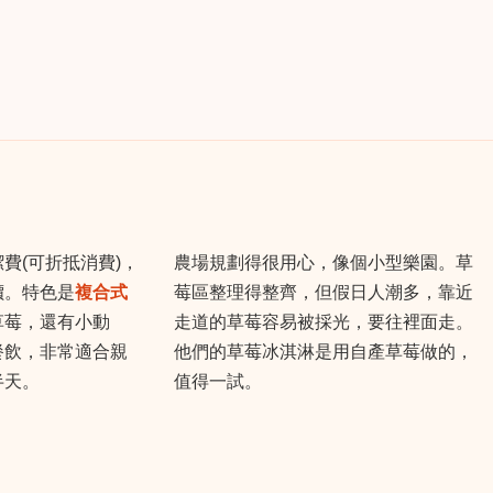
費(可折抵消費)，
農場規劃得很用心，像個小型樂園。草
價。特色是
複合式
莓區整理得整齊，但假日人潮多，靠近
草莓，還有小動
走道的草莓容易被採光，要往裡面走。
餐飲，非常適合親
他們的草莓冰淇淋是用自產草莓做的，
半天。
值得一試。