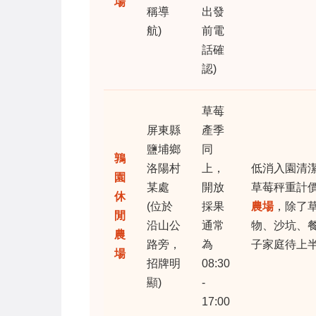
場
稱導
出發
航)
前電
話確
認)
草莓
屏東縣
產季
鹽埔鄉
同
鶉
洛陽村
上，
低消入園清潔
園
某處
開放
草莓秤重計
休
(位於
採果
農場
，除了
閒
沿山公
通常
物、沙坑、
農
路旁，
為
子家庭待上
場
招牌明
08:30
顯)
-
17:00