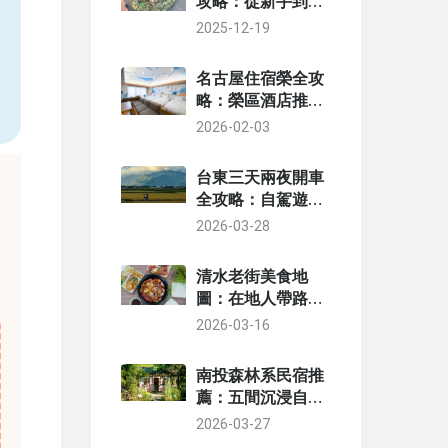
攻略：從新手到高
手的實用指南
2025-12-19
，
名古屋住宿榮全攻
略：榮區酒店推薦
與省錢秘訣
2026-02-03
台東三天兩夜開車
全攻略：自駕遊行
程、景點美食與住
2026-03-28
宿推薦
清水老街美食地
圖：在地人帶路，
必吃老店與隱藏版
2026-03-16
小吃全攻略
南投森林系民宿推
薦：五間沉浸自
然、療癒身心的住
2026-03-27
宿秘境