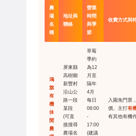
農
營業
場
地址與
時間
收費方式與
名
聯絡
與季
稱
節
草莓
季約
屏東縣
為12
高樹鄉
月至
鴻
新豐村
隔年
旗
沿山公
4月
有
路一段
每日
入園免門票
機
某段
08:00
價。主打
有
休
(可直
-
有其他有機
閒
接搜尋
17:00
農
農場名
(建議