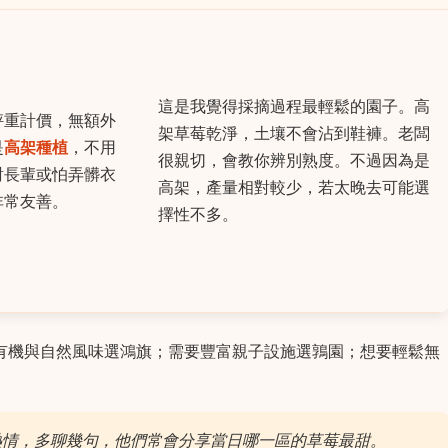
這是我覺得採摘過程最輕鬆的園子。高
秤重計價，無額外
架草莓乾淨，土壤不會沾到鞋褲。老闆
是
高架種植
，不用
很親切，會教你辨別熟度。不過因為是
對長輩或怕弄髒衣
高架，產量相對較少，若太晚去可能選
非常友善。
擇性不多。
有機與自然風味選鴻旗；需要豐富親子設施選鶉園；想要輕鬆無
熱情，多聊幾句，他們常會分享當日哪一區的草莓最甜。