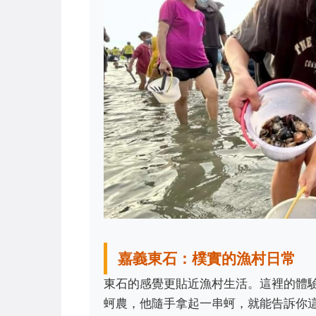
嘉義東石：樸實的漁村日常
東石的感覺更貼近漁村生活。這裡的體
蚵農，他隨手拿起一串蚵，就能告訴你