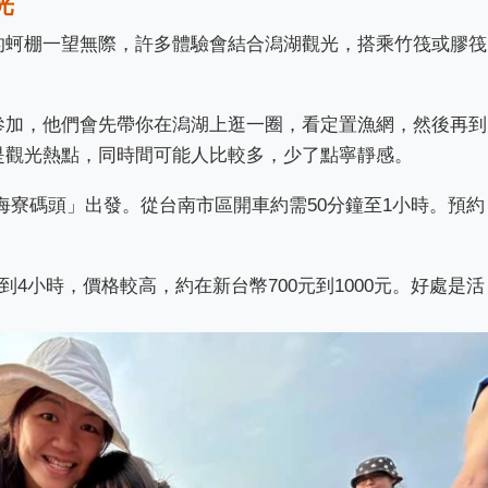
光
的蚵棚一望無際，許多體驗會結合潟湖觀光，搭乘竹筏或膠筏
參加，他們會先帶你在潟湖上逛一圈，看定置漁網，然後再到
是觀光熱點，同時間可能人比較多，少了點寧靜感。
寮碼頭」出發。從台南市區開車約需50分鐘至1小時。預約
到4小時，價格較高，約在新台幣700元到1000元。好處是活
。