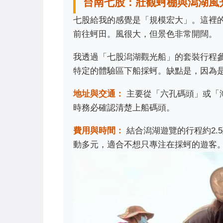
台南七股：壯觀蚵棚與潟湖風
七股給我的感覺是「規模宏大」。這裡
前往蚵田。風很大，但景色非常開闊。
我透過「七股潟湖觀光船」的套裝行程
特定的體驗區下船採蚵。缺點是，因為
地址與交通：
主要從「六孔碼頭」或「海
時務必確認清楚上船碼頭。
費用與時間：
結合潟湖遊覽的行程約2.5
動多元，適合不想只專注在採蚵的遊客