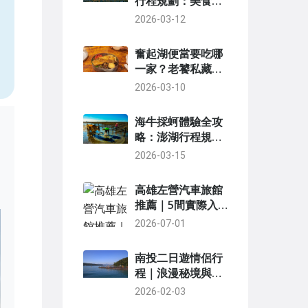
行程規劃：美食、
古蹟、海港的完美
2026-03-12
，
路線懶人包
奮起湖便當要吃哪
一家？老饕私藏評
比與選擇終極指南
2026-03-10
海牛採蚵體驗全攻
略：澎湖行程規
劃、價格與實用技
2026-03-15
巧
高雄左營汽車旅館
推薦｜5間實際入
住心得與私房名單
2026-07-01
南投二日遊情侶行
程｜浪漫秘境與經
典景點全攻略
2026-02-03