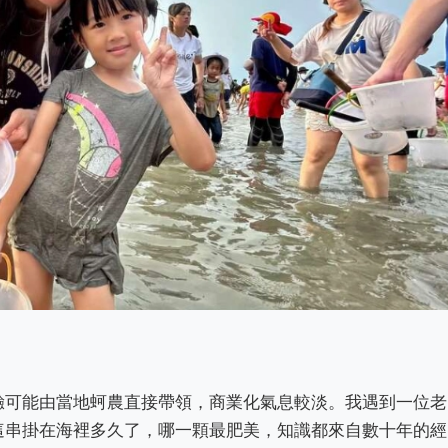
驗可能由當地蚵農直接帶領，商業化氣息較淡。我遇到一位老
這串掛在海裡多久了，哪一顆最肥美，知識都來自數十年的經