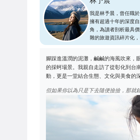
林予晨
我是林予晨，曾任職於
擁有超過十年的深度自
角，為讀者剖析最具價
雜的旅遊資訊碎片化，
腳踩進溫潤的泥灘，鹹鹹的海風吹來，
的採蚵場景。我親自走訪了從彰化到台
動，更是一堂結合生態、文化與美食的
但如果你以為只是下去隨便撿撿，那就