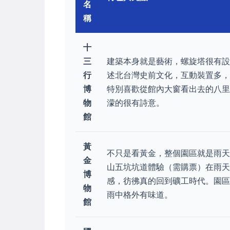
名
稱
十
三
建築本身就是藝術，螺旋塔很有
行
述北台灣史前文化，互動裝置多
博
特別喜歡從館內大窗看出去的八
物
濛的很有詩意。
館
黃
不只是看黃金，整個園區就是雨
金
山五坑坑道體驗（需購票）在雨天
博
感，彷彿真的回到礦工時代。園
物
雨中格外有味道。
館