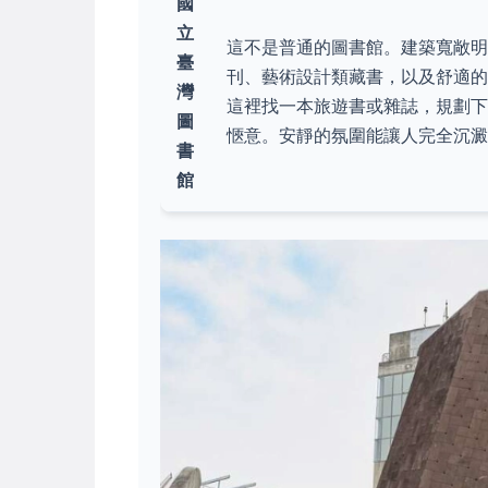
國
立
這不是普通的圖書館。建築寬敞
臺
刊、藝術設計類藏書，以及舒適
灣
這裡找一本旅遊書或雜誌，規劃
圖
愜意。安靜的氛圍能讓人完全沉澱
書
館