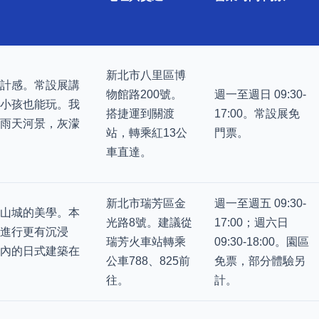
新北市八里區博
設計感。常設展講
物館路200號。
週一至週日 09:30-
，小孩也能玩。我
搭捷運到關渡
17:00。常設展免
里雨天河景，灰濛
站，轉乘紅13公
門票。
車直達。
新北市瑞芳區金
週一至週五 09:30-
天山城的美學。本
光路8號。建議從
17:00；週六日
進行更有沉浸
瑞芳火車站轉乘
09:30-18:00。園區
區內的日式建築在
公車788、825前
免票，部分體驗另
往。
計。