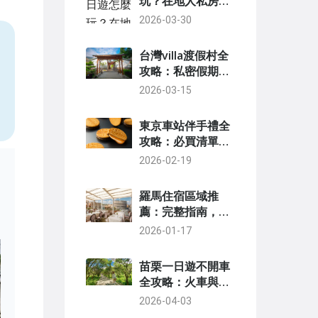
玩？在地人私房景
點與美食行程全攻
2026-03-30
略
台灣villa渡假村全
，
攻略：私密假期選
擇秘訣與熱門推薦
2026-03-15
東京車站伴手禮全
攻略：必買清單、
隱藏好物與選購技
2026-02-19
巧
羅馬住宿區域推
薦：完整指南，幫
你找到最適合的住
2026-01-17
宿地點
苗栗一日遊不開車
全攻略：火車與公
車帶你玩透客家山
2026-04-03
城