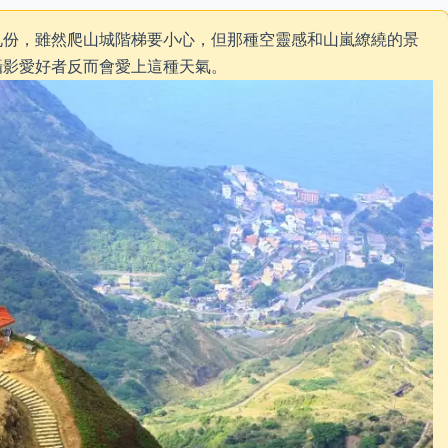
九份，雖然爬山城階梯要小心，但那種空靈感和山嵐繚繞的景
攝影愛好者反而會愛上這種天氣。