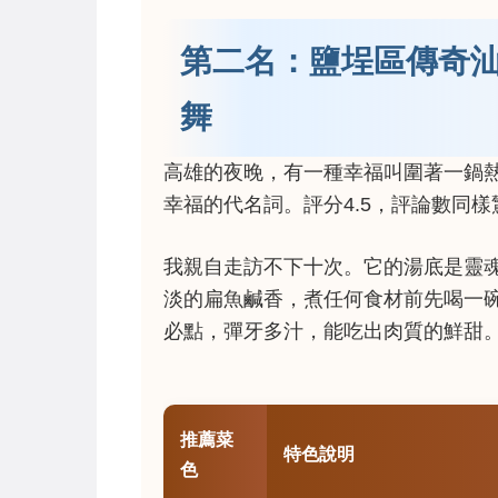
第二名：鹽埕區傳奇
舞
高雄的夜晚，有一種幸福叫圍著一鍋
幸福的代名詞。評分4.5，評論數同
我親自走訪不下十次。它的湯底是靈
淡的扁魚鹹香，煮任何食材前先喝一
必點，彈牙多汁，能吃出肉質的鮮甜
推薦菜
特色說明
色