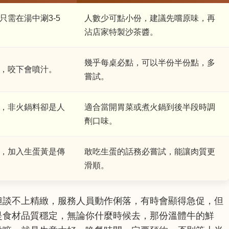
需在湯中涮3-5
人數少可點小份，建議先嚐原味，再
沾店家特製沙茶醬。
幾乎每桌必點，可以半份半份點，多
，咬下會噴汁。
嘗試。
，非火鍋料卻是人
適合當開胃菜或煮火鍋到後半段時調
劑口味。
，加入生蛋黃是傳
敢吃生蛋的話務必嘗試，能讓肉質更
滑順。
但談不上精緻，服務人員動作俐落，有時會顯得急促，但
是食材品質穩定，無論你什麼時候去，那份溫體牛的鮮