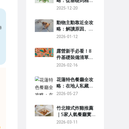
略：從基礎到精通
的實用技巧與常見
2025-12-20
問題解答
動物主動靠近全攻
學
略：解讀原因、案
例與安全指南
2026-01-12
露營新手必看！8
件基礎裝備清單，
第一次露營就上手
2026-02-16
花蓮特色餐廳全攻
略：在地人私藏清
單與避坑指南
2026-05-27
竹北韓式炸雞推薦
｜5家人氣餐廳實
吃評比與點餐全攻
2026-03-11
略