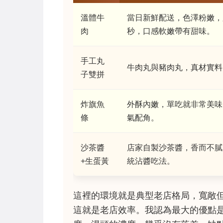
溫體牛
當日新鮮配送，色澤粉嫩，只
肉
秒，口感軟嫩帶有甜味。
手工丸
牛肉丸與豬肉丸，真材實料
子雙拼
炸旗魚
外酥內嫩，單吃就非常美味
條
氣配角。
沙茶醬
店家自製沙茶醬，香而不膩
+生蛋黃
統沾醬吃法。
這裡的環境就是典型老店格局，寬敞
這就是老店效率。我認為最大的優點