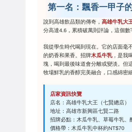
第一名：飄香一甲子
說到高雄飲品類的傳奇，
高雄牛乳大
分高達4.6，累積破萬則評論，這個
我從學生時代喝到現在。它的店面毫
的奶香和果香。招牌
木瓜牛乳
，是我
塊，喝到最後味道會分離或變淡。但
牧場鮮乳的香醇完美融合，口感綿密
店家資訊快覽
店名：高雄牛乳大王（七賢總店）
地址：高雄市新興區七賢二路
招牌必點：木瓜牛乳、草莓牛乳、
價格帶：木瓜牛乳中杯約NT$70