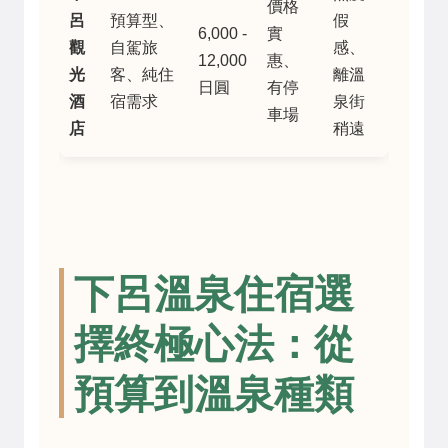
價格
呂
預算型、
假
6,000 -
實
觀
自駕旅
感、
12,000
惠、
光
客、純住
離溫
日圓
有停
酒
宿需求
泉街
車場
店
稍遠
下呂溫泉住宿選
擇終極心法：從
預算到溫泉種類