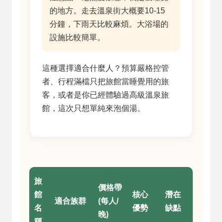
的地方。走去溫泉街大概要10-15
分鐘，下雨天比較麻煩。大浴場的
設施比較簡單。
這種選擇適合什麼人？預算嚴格控管
者、行程滿檔只把旅館當睡覺用的旅
客，或者是你已經體驗過高級溫泉旅
館，這次只想單純來泡個湯。
旅
價格帶
館
核心
潛在
適合族群
(每人/
名
優勢
缺點
晚)
稱