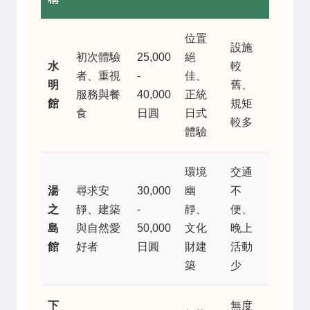
位置
設施
初次體驗
25,000
絕
水
較
者、重視
-
佳、
明
舊、
服務與餐
40,000
正統
館
規矩
食
日圓
日式
較多
體驗
環境
交通
湯
尋求安
30,000
幽
不
之
靜、建築
-
靜、
便、
島
與自然愛
50,000
文化
晚上
館
好者
日圓
財建
活動
築
少
下
無度