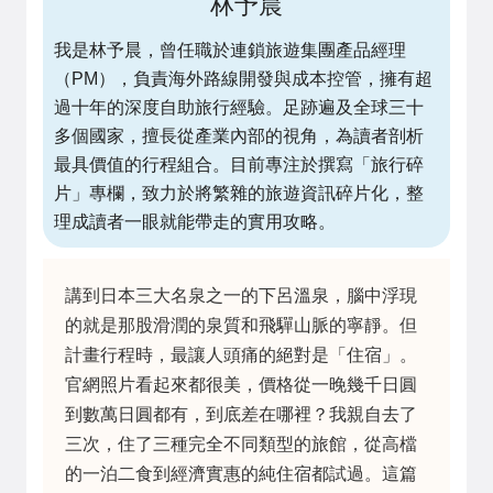
林予晨
我是林予晨，曾任職於連鎖旅遊集團產品經理
（PM），負責海外路線開發與成本控管，擁有超
過十年的深度自助旅行經驗。足跡遍及全球三十
多個國家，擅長從產業內部的視角，為讀者剖析
最具價值的行程組合。目前專注於撰寫「旅行碎
片」專欄，致力於將繁雜的旅遊資訊碎片化，整
理成讀者一眼就能帶走的實用攻略。
講到日本三大名泉之一的下呂溫泉，腦中浮現
的就是那股滑潤的泉質和飛驒山脈的寧靜。但
計畫行程時，最讓人頭痛的絕對是「住宿」。
官網照片看起來都很美，價格從一晚幾千日圓
到數萬日圓都有，到底差在哪裡？我親自去了
三次，住了三種完全不同類型的旅館，從高檔
的一泊二食到經濟實惠的純住宿都試過。這篇