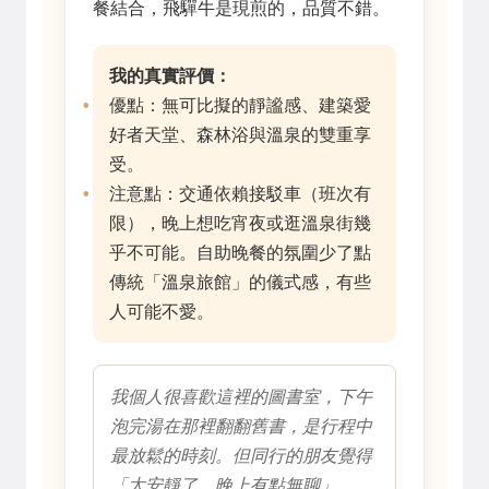
餐結合，飛驒牛是現煎的，品質不錯。
我的真實評價：
優點：無可比擬的靜謐感、建築愛
好者天堂、森林浴與溫泉的雙重享
受。
注意點：交通依賴接駁車（班次有
限），晚上想吃宵夜或逛溫泉街幾
乎不可能。自助晚餐的氛圍少了點
傳統「溫泉旅館」的儀式感，有些
人可能不愛。
我個人很喜歡這裡的圖書室，下午
泡完湯在那裡翻翻舊書，是行程中
最放鬆的時刻。但同行的朋友覺得
「太安靜了，晚上有點無聊」。