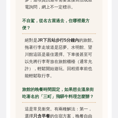
電詢問，網上不一定標示。
不自駕，從名古屋過去，住哪裡最方
便？
絕對是
JR下呂站步行5分鐘內
的旅館。
拖著行李走坡道是惡夢。水明館、望
川館這區是最佳選擇。下車後甚至可
以先將行李寄放在旅館櫃檯（通常允
許），輕鬆開始遊玩。回程搭車前也
能輕鬆取行李。
旅館的晚餐時間固定，如果想去溫泉街
吃著名的「三町」飛驒牛料理怎麼辦？
這是常見衝突。有兩種解法：第一，
選擇
只含早餐
的住宿方案，晚餐自由