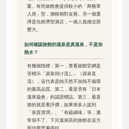
案。有些旅館會提供較小的「商務單
人房」型，價格相對友善。另一個選
擇是住經濟型酒店，一個人負擔沒那
麼大。
如何確認旅館的溫泉是真溫泉，不是加
熱水？
有幾個指標：第一，查看旅館官網是
否標示「源泉掛け流し」（源泉直
流），這代表是純天然不加熱不循環
的最高品質。第二，看是否有「日本
溫泉協會」的認證標誌。第三，最直
接的就是看評價，如果很多人提到
「泉質滑潤」、「有硫磺味」等，通
常假不了。下呂溫泉區的旅館在這方
面信譽普遍很好。