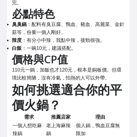
完。
必點特色
臭臭鍋
：配料有臭豆腐、鴨血、豬血、高麗菜、金針
菇等，份量一個人剛好。
辣度
：有分小中辣，我點中辣，後勁很強。
白飯
：一碗10元，建議搭配。
價格與CP值
110元一鍋，加飯也才120元，根本是銅板價。但環
境比較簡陋，沒有冷氣，怕熱的人可以外帶。
如何挑選適合你的平
價火鍋？
需求
推薦店家
理由
一個人想吃麻
老上海麻辣
個人鍋，鴨血豆腐無
辣鍋
鍋
限加