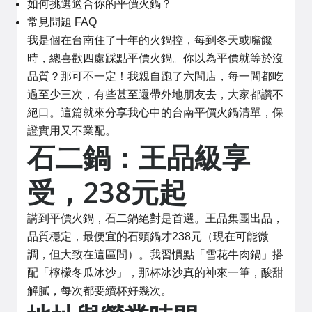
如何挑選適合你的平價火鍋？
常見問題 FAQ
我是個在台南住了十年的火鍋控，每到冬天或嘴饞
時，總喜歡四處踩點平價火鍋。你以為平價就等於沒
品質？那可不一定！我親自跑了六間店，每一間都吃
過至少三次，有些甚至還帶外地朋友去，大家都讚不
絕口。這篇就來分享我心中的台南平價火鍋清單，保
證實用又不業配。
石二鍋：王品級享
受，238元起
講到平價火鍋，石二鍋絕對是首選。王品集團出品，
品質穩定，最便宜的石頭鍋才238元（現在可能微
調，但大致在這區間）。我習慣點「雪花牛肉鍋」搭
配「檸檬冬瓜冰沙」，那杯冰沙真的神來一筆，酸甜
解膩，每次都要續杯好幾次。