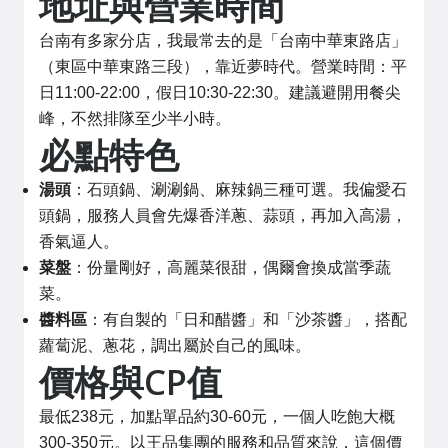
地址與營業時間
台南有多家分店，我最常去的是「台南中華東路店」
（東區中華東路三段），靠近夢時代。營業時間：平
日11:00-22:00，假日10:30-22:30。建議避開用餐尖
峰，不然排隊至少半小時。
必點特色
湯頭
：石頭鍋、涮涮鍋、麻辣鍋三種可選。我偏愛石
頭鍋，服務人員會先爆香洋蔥、蒜頭，再加入高湯，
香氣逼人。
菜盤
：份量剛好，高麗菜很甜，偶爾會換成當季蔬
菜。
醬料區
：有自製的「日和醋醬」和「沙茶醬」，搭配
蘿蔔泥、蔥花，調出屬於自己的風味。
價格與CP值
最低238元，加點單品約30-60元，一個人吃飽大概
300-350元。以王品集團的服務和品質來說，這個價