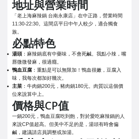
地址與營業時間
「老上海麻辣鍋 台南永康店」在中正路，營業時間
11:30-22:30。這間店平日中午人較少，適合獨食
族。
必點特色
湯頭
：麻辣鍋底有中藥味，不會死鹹。我點小辣，嘴
唇微微發麻，很過癮。
鴨血豆腐
：重點是可以無限加！鴨血很嫩，豆腐入
味，我每次都加好幾次。
主菜
：牛肉鍋200元，豬肉鍋180元。肉質以這個價
位來說算中上。
價格與CP值
一鍋200元，鴨血豆腐吃到飽，對於愛吃麻辣鍋的人
來說CP值超高。但美中不足的是，湯頭有時會偏
鹹，建議請店員調整或加湯。