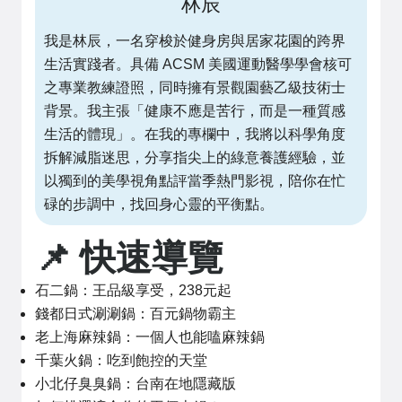
林辰
我是林辰，一名穿梭於健身房與居家花園的跨界
生活實踐者。具備 ACSM 美國運動醫學學會核可
之專業教練證照，同時擁有景觀園藝乙級技術士
背景。我主張「健康不應是苦行，而是一種質感
生活的體現」。在我的專欄中，我將以科學角度
拆解減脂迷思，分享指尖上的綠意養護經驗，並
以獨到的美學視角點評當季熱門影視，陪你在忙
碌的步調中，找回身心靈的平衡點。
📌 快速導覽
石二鍋：王品級享受，238元起
錢都日式涮涮鍋：百元鍋物霸主
老上海麻辣鍋：一個人也能嗑麻辣鍋
千葉火鍋：吃到飽控的天堂
小北仔臭臭鍋：台南在地隱藏版