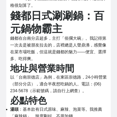
格很划算了。
錢都日式涮涮鍋：百
元鍋物霸主
錢都在台南分店超多，主打「俗擱大碗」。我記得第
一次去是被朋友拉去的，店裡總是人聲鼎沸，感覺像
在菜市場吃飯，但這就是錢都的魅力——便宜、選擇
多、吃得爽。
地址與營業時間
以「台南崇德店」為例，在東區崇德路，24小時營業
（部分分店），適合半夜想吃鍋的人。電話：(06)
234-5678（示範號碼，請自行上網查）。
必點特色
湯頭
：基本款有日式原味、麻辣、泡菜等。我推薦
「麻辣鍋」，辣度剛好，不用加錢。