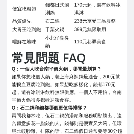
錢都日式涮
170元起，還有飲料冰
便宜吃粗飽
涮鍋
淇淋
品質優先
石二鍋
238元享受王品服務
大胃王吃到飽
千葉火鍋
399元無限取用
小北仔臭臭
嚐鮮在地味
110元巷弄美食
鍋
常見問題 FAQ
Q：一個人吃台南平價火鍋，哪間最划算？
如果你想吃個人鍋，老上海麻辣鍋最適合，200元就
能鴨血豆腐吃到飽。如果想吃多樣化，錢都170元
起，還有冰淇淋飲料無限供應。一個人不用怕，台南
平價火鍋很多都歡迎獨食客。
Q：石二鍋和錢都哪個更值得排隊？
兩間我都常吃，但石二鍋的湯頭和服務明顯勝出，適
合願意多花一點錢的人。錢都則是便宜又大碗，但環
境比較吵雜。排隊的話，石二鍋假日通常要等30分鐘