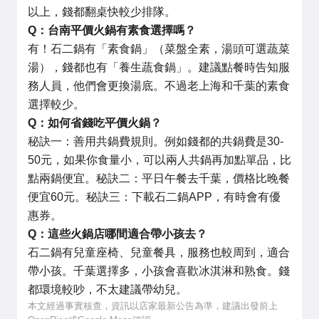
以上，錢都翻桌快較少排隊。
Q：台南平價火鍋有素食選擇嗎？
有！石二鍋有「素食鍋」（菜盤全素，湯頭可選蔬菜
湯），錢都也有「養生蔬食鍋」。建議點餐時告知服
務人員，他們會更換湯底。不過老上海和千葉的素食
選擇較少。
Q：如何省錢吃平價火鍋？
秘訣一：善用共鍋費規則。例如錢都的共鍋費是30-
50元，如果你食量小，可以兩人共鍋再加點單品，比
點兩鍋便宜。秘訣二：平日午餐去千葉，價格比晚餐
便宜60元。秘訣三：下載石二鍋APP，有時會有優
惠券。
Q：這些火鍋店哪間適合帶小孩去？
石二鍋有兒童座椅、兒童餐具，服務也較周到，適合
帶小孩。千葉選擇多，小孩會喜歡冰淇淋和熟食。錢
都環境較吵，不太建議帶幼兒。
本文經過事實核查，資訊以店家最新公告為準，建議出發前上