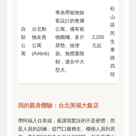
松
專為帶寵物旅
山
客設計的整層
區
自
台北動
公寓。備有寵
民
助
物友善
物圍欄、多片
2,200
生
公
公寓
尿墊、撿便
元起
東
寓
(Airbnb)
袋。無體重限
路
制，適合中大
四
型犬。
段
我的親身體驗：台北美福大飯店
帶阿福入住美福，最讓我驚訝的不是硬體，而
是人員的訓練。從門口服務生、櫃檯人員到房