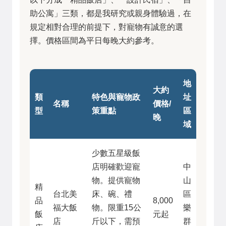
助公寓」三類，都是我研究或親身體驗過，在
規定相對合理的前提下，對寵物有誠意的選
擇。價格區間為平日每晚大約參考。
地
大約
類
特色與寵物政
址
名稱
價格/
型
策重點
區
晚
域
少數五星級飯
店明確歡迎寵
中
物。提供寵物
山
精
台北美
床、碗、禮
區
品
8,000
福大飯
物。限重15公
樂
飯
元起
店
斤以下，需預
群