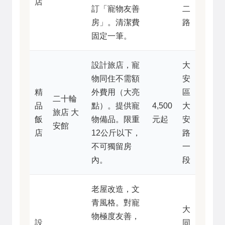
店
訂「寵物友善
二
房」。清潔費
路
固定一筆。
設計旅店，寵
大
物同住不需額
安
精
外費用（大亮
區
二十輪
品
點）。提供寵
4,500
大
旅店 大
飯
物備品。限重
元起
安
安館
店
12公斤以下，
路
不可獨留房
一
內。
段
老屋改造，文
青風格。對寵
大
物極度友善，
設
同