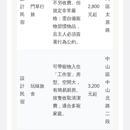
不另收費。但
計
門草行
2,800
區
規定非常嚴
民
旅
元起
太
格：需自備寵
宿
原
物習慣物品，
路
且主人必須簽
署行為公約。
中
可帶寵物入住
山
「工作室」房
區
設
型。空間大，
中
計
玩味旅
3,200
有簡易廚房。
山
民
舍
元起
按隻收取清潔
北
宿
費，適合多寵
路
家庭。
二
段