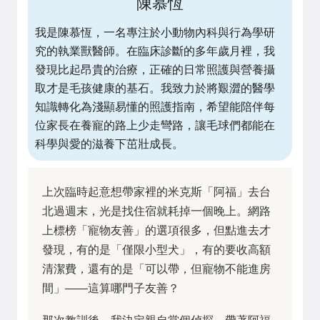
陳慕恆
我是陳慕恆，一名專注於小動物內科與行為學研
究的執業獸醫師。在臨床診斷的多年歲月裡，我
發現比起昂貴的治療，正確的日常照護與營養攝
取才是毛孩健康的基石。我致力於將艱澀的醫學
知識轉化為淺顯易懂的照護指南，希望能陪伴每
位家長在養寵的路上少走彎路，讓毛球們都能在
科學與愛的滋養下茁壯成長。
上次臨時起意想帶家裡的米克斯「阿福」去台
北過週末，光是找住宿就耗掉一個晚上。網路
上標榜「寵物友善」的選項很多，但點進去才
發現，有的是「僅限小型犬」，有的要收高額
清潔費，還有的是「可以帶，但寵物不能進房
間」——這算哪門子友善？