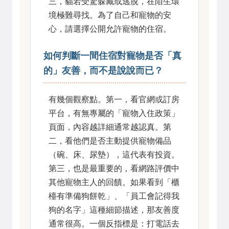
三，貓若受驚躲藏或逃脫，在陌生環
境極難尋找。為了自己和寵物的安
心，請選擇公開允許寵物的住宿。
如何判斷一間住宿對寵物是否「真
的」友善，而不是說說而已？
有幾個觀察點。第一，看官網或訂房
平台，有無專屬的「寵物入住政策」
頁面，內容越詳細通常越認真。第
二，看他們是否主動提供寵物備品
（碗、床、尿墊），這代表有投資。
第三，也是最重要的，看網路評價中
其他寵物主人的回饋。如果看到「櫃
檯有準備狗餅乾」、「員工會記得我
狗的名字」這種細節描述，那友善度
通常很高。一個反指標是：打電話去