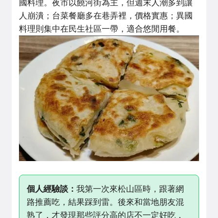
國料理。夜市以饒河街為主，但週末人潮多到讓
人崩潰；台菜餐廳多在巷弄裡，價格實惠；異國
料理則集中在民生社區一帶，適合悠閒用餐。
個人經驗談：
我第一次來松山區時，跟著網
路推薦吃，結果踩到雷。後來和當地朋友混
熟了，才發現那些評分高的店不一定好吃，