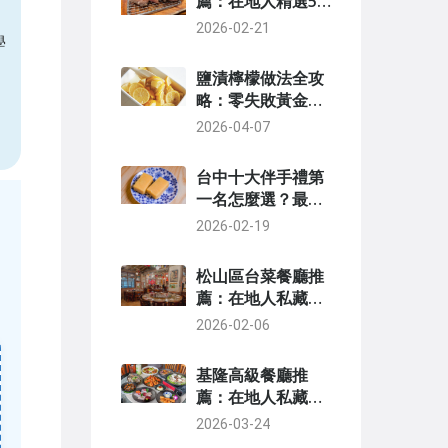
薦：在地人精選5
間高CP值餐廳與點
2026-02-21
學
餐避坑指南
鹽漬檸檬做法全攻
略：零失敗黃金比
例與三大創意用法
2026-04-07
台中十大伴手禮第
一名怎麼選？最新
評選指南與經典名
2026-02-19
店推薦
松山區台菜餐廳推
薦：在地人私藏美
食地圖與點菜全攻
2026-02-06
略
基隆高級餐廳推
薦：在地人私藏名
單，從海鮮盛宴到
2026-03-24
景觀餐廳完整指南