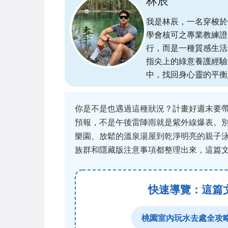
林辰
我是林辰，一名穿梭於
學會核可之專業教練證
行，而是一種質感生活
指尖上的綠意養護經驗
中，找回身心靈的平衡
你是不是也遇過這種狀況？計畫好週末要
預報，不是午後雷陣雨就是紫外線爆表。
樂園、放鬆的溫泉湯屋到乾淨明亮的親子
族群和隱藏版注意事項都整理出來，這篇
快速導覽：這篇
桃園室內玩水去處全攻