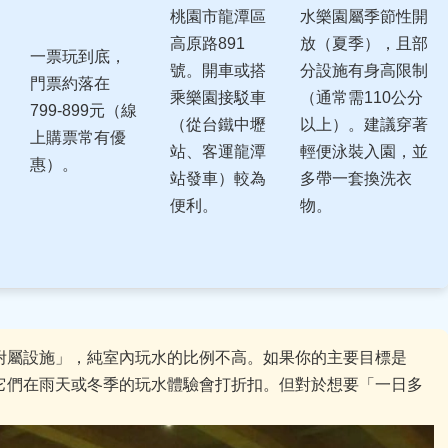
桃園市龍潭區
水樂園屬季節性開
高原路891
放（夏季），且部
一票玩到底，
號。開車或搭
分設施有身高限制
門票約落在
乘樂園接駁車
（通常需110公分
799-899元（線
（從台鐵中壢
以上）。建議穿著
上購票常有優
站、客運龍潭
輕便泳裝入園，並
惠）。
站發車）較為
多帶一套換洗衣
便利。
物。
附屬設施」，純室內玩水的比例不高。如果你的主要目標是
它們在雨天或冬季的玩水體驗會打折扣。但對於想要「一日多
。