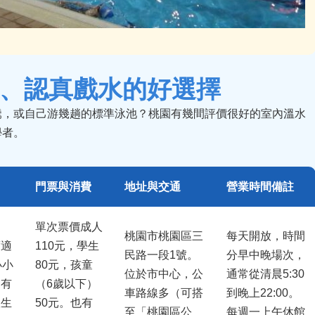
、認真戲水的好選擇
騰，或自己游幾趟的標準泳池？桃園有幾間評價很好的室內溫水
學者。
門票與消費
地址與交通
營業時間備註
單次票價成人
桃園市桃園區三
每天開放，時間
度適
110元，學生
民路一段1號。
分早中晚場次，
小小
80元，孩童
位於市中心，公
通常從清晨5:30
。有
（6歲以下）
車路線多（可搭
到晚上22:00。
救生
50元。也有
至「桃園區公
每週一上午休館