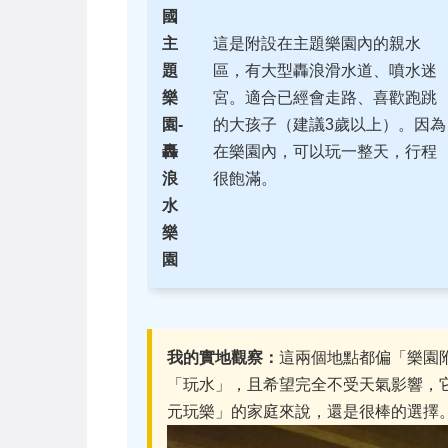
國
主
這是附設在主題樂園內的親水
題
區，有大型轟浪滑水道、噴水迷
樂
宮。適合已經會走路、喜歡跑跳
園-
的大孩子（建議3歲以上）。因為
轟
在樂園內，可以玩一整天，行程
浪
很飽滿。
水
樂
園
我的實地觀察：
這兩個地點都偏「樂園
「玩水」，且希望完全不受天氣影響，
元玩樂」的家庭來說，還是很棒的選擇