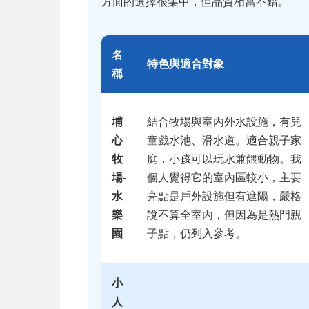
方面的選擇很集中，但品質相當不錯。
名
特色與適合對象
稱
埔
結合牧場與室內外水設施，有兒
心
童戲水池、滑水道。適合親子家
牧
庭，小孩可以玩水兼餵動物。我
場-
個人覺得它的室內區較小，主要
水
亮點是戶外設施但有遮陽，嚴格
樂
說不算全室內，但因為是熱門親
園
子點，仍列入參考。
小
人