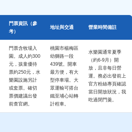
門票資訊（參
地址與交通
營業時間備註
考）
門票含牧場入
桃園市楊梅區
水樂園通常夏季
園。成人約300
幼獅路一段
（約6-9月）開
元，孩童優待
439號。開車
放，且非每日營
票約250元，水
最方便，有大
運。務必出發前上
樂園設施另計
型停車場。大
官方粉絲專頁確認
或套票。確切
眾運輸可搭台
當日開放狀況，我
票價建議出發
鐵至埔心站轉
吃過閉門羹。
前查官網。
計程車。