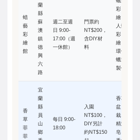
蠟筆
蘭
彩
縣
蜡
繪、
蘇
週二至週
門票約
藝
人體
澳
日 9:00-
NT$200，
彩
彩
鎮
17:00（週
含DIY材
繪
繪、
德
一休館）
料
館
環保
興
蠟筆
六
製作
路
宜
蘭
香草
縣
入園
盆
香
員
NT$100，
栽、
草
每日 9:00-
山
DIY另計
精油
菲
18:00
鄉
約NT$150
皂、
菲