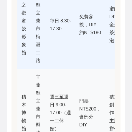
之
縣
蜜餞
鄉
宜
免費參
DIY、
蜜
蘭
每日 8:30-
觀，DIY
金棗
餞
市
17:30
約NT$180
茶沖
形
梅
泡
象
洲
館
二
路
宜
蘭
縣
積
週三至週
積木
宜
門票
木
日 9:00-
創
蘭
NT$200，
博
17:00（週
作、
市
含部分
物
一二休
主題
縣
DIY
館
館）
拼砌