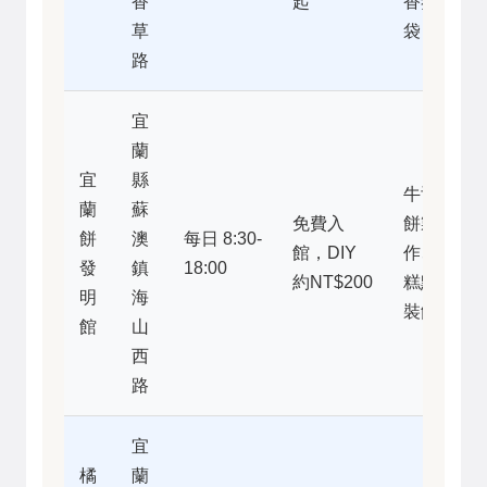
香
起
香氛
草
袋
路
宜
蘭
宜
縣
牛舌
蘭
蘇
免費入
餅製
餅
澳
每日 8:30-
館，DIY
作、
發
鎮
18:00
約NT$200
糕點
明
海
裝飾
館
山
西
路
宜
橘
蘭