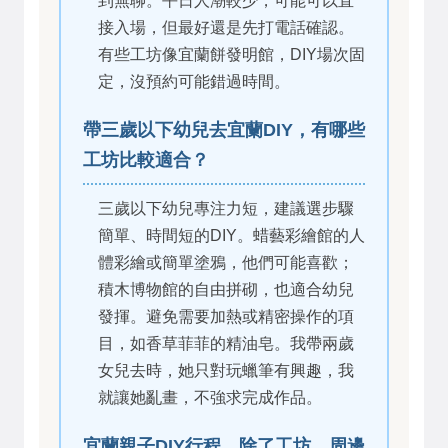
到無聊。平日人潮較少，可能可以直
接入場，但最好還是先打電話確認。
有些工坊像宜蘭餅發明館，DIY場次固
定，沒預約可能錯過時間。
帶三歲以下幼兒去宜蘭DIY，有哪些
工坊比較適合？
三歲以下幼兒專注力短，建議選步驟
簡單、時間短的DIY。蜡藝彩繪館的人
體彩繪或簡單塗鴉，他們可能喜歡；
積木博物館的自由拼砌，也適合幼兒
發揮。避免需要加熱或精密操作的項
目，如香草菲菲的精油皂。我帶兩歲
女兒去時，她只對玩蠟筆有興趣，我
就讓她亂畫，不強求完成作品。
宜蘭親子DIY行程，除了工坊，周邊