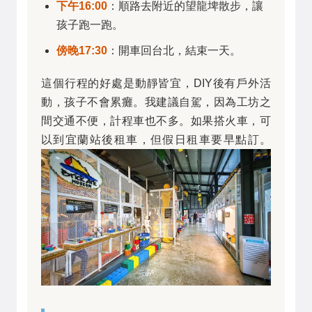
下午16:00
：順路去附近的望龍埤散步，讓
孩子跑一跑。
傍晚17:30
：開車回台北，結束一天。
這個行程的好處是動靜皆宜，DIY後有戶外活
動，孩子不會累癱。我建議自駕，因為工坊之
間交通不便，計程車也不多。如果搭火車，可
以到宜蘭站後租車，但假日租車要早點訂。