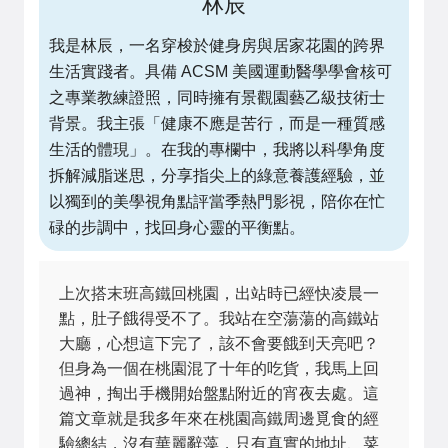
林辰
我是林辰，一名穿梭於健身房與居家花園的跨界
生活實踐者。具備 ACSM 美國運動醫學學會核可
之專業教練證照，同時擁有景觀園藝乙級技術士
背景。我主張「健康不應是苦行，而是一種質感
生活的體現」。在我的專欄中，我將以科學角度
拆解減脂迷思，分享指尖上的綠意養護經驗，並
以獨到的美學視角點評當季熱門影視，陪你在忙
碌的步調中，找回身心靈的平衡點。
上次搭末班高鐵回桃園，出站時已經快凌晨一
點，肚子餓得受不了。我站在空蕩蕩的高鐵站
大廳，心想這下完了，該不會要餓到天亮吧？
但身為一個在桃園混了十年的吃貨，我馬上回
過神，掏出手機開始盤點附近的宵夜去處。這
篇文章就是我多年來在桃園高鐵周邊覓食的經
驗總結，沒有華麗辭藻，只有真實的地址、菜