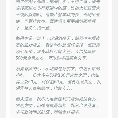
如果你剛下高鐵，拖著行李，不想走遠：優先
選擇高鐵站步行範圍內的店，比如永和豆漿大
王或阿財鍋貼。這些店營業時間長，食物出餐
快，但選擇較少。我建議先用手機地圖搜尋一
下，避免白跑一趟。
如果你是一群人，想喝酒聊天：那就往中壢夜
市的熱炒店去。老張熱炒是個好選擇，但記得
預訂座位，深夜時段可能客滿。人均預算抓
500元台幣左右，可以點多樣菜色分享。
預算有限的話：小吃攤是好朋友。中壢夜市的
小吃，一份大多在50到100元台幣之間，比如
臭豆腐50元、蚵仔煎60元。但要注意衛生，我
通常挑人多的攤位，比較安心。
個人偏見：我不太推薦便利商店的微波食品，
雖然方便，但味道就是那樣。既然出來覓食，
多花點時間找好店，體驗會好很多。