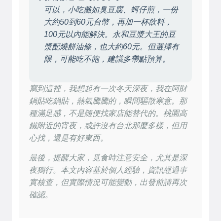
可以，小吃攤如臭豆腐、蚵仔煎，一份
大約50到60元台幣，再加一杯飲料，
100元以內能解決。永和豆漿大王的豆
漿配燒餅油條，也大約60元。但選擇有
限，可能吃不飽，建議多帶點預算。
寫到這裡，我想起有一次冬天深夜，我在阿財
鍋貼吃鍋貼，熱氣騰騰的，瞬間驅散寒意。那
種滿足感，不是隨便找家店能替代的。桃園高
鐵附近的宵夜，或許沒有台北那麼多樣，但用
心找，還是有好東西。
最後，提醒大家，覓食時注意安全，尤其是深
夜獨行。本文內容基於個人經驗，資訊經過事
實核查，但實際情況可能變動，出發前請再次
確認。