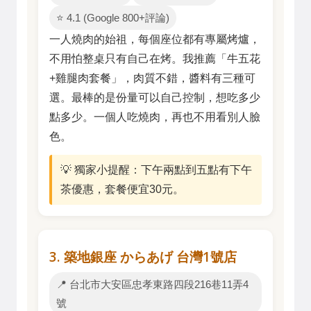
⭐ 4.1 (Google 800+評論)
一人燒肉的始祖，每個座位都有專屬烤爐，
不用怕整桌只有自己在烤。我推薦「牛五花
+雞腿肉套餐」，肉質不錯，醬料有三種可
選。最棒的是份量可以自己控制，想吃多少
點多少。一個人吃燒肉，再也不用看別人臉
色。
💡 獨家小提醒：下午兩點到五點有下午
茶優惠，套餐便宜30元。
3. 築地銀座 からあげ 台灣1號店
📍 台北市大安區忠孝東路四段216巷11弄4
號