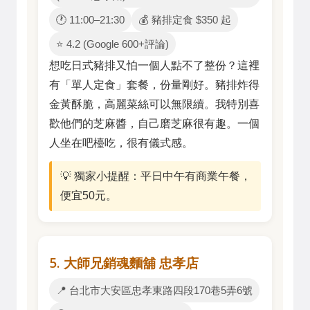
🕐 11:00–21:30
💰 豬排定食 $350 起
⭐ 4.2 (Google 600+評論)
想吃日式豬排又怕一個人點不了整份？這裡
有「單人定食」套餐，份量剛好。豬排炸得
金黃酥脆，高麗菜絲可以無限續。我特別喜
歡他們的芝麻醬，自己磨芝麻很有趣。一個
人坐在吧檯吃，很有儀式感。
💡 獨家小提醒：平日中午有商業午餐，
便宜50元。
5. 大師兄銷魂麵舖 忠孝店
📍 台北市大安區忠孝東路四段170巷5弄6號