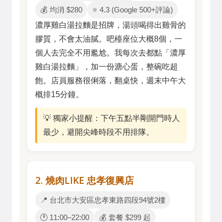
💰 均消 $280
⭐ 4.3 (Google 500+評論)
濃厚雞白湯拉麵是招牌，湯頭喝得出雞骨的
膠質，不會太油膩。吧檯座位大概8個，一
個人去完全不用尷尬。我每次去都點「濃厚
雞白湯拉麵」，加一份溏心蛋，整碗吃超
飽。店員服務很俐落，翻桌快，週末中午大
概排15分鐘。
💡 獨家小提醒：下午五點半剛開門時人
最少，避開尖峰時段不用排隊。
2. 燒肉LIKE 忠孝復興店
📍 台北市大安區忠孝東路四段94號2樓
🕐 11:00–22:00
💰 套餐 $299 起