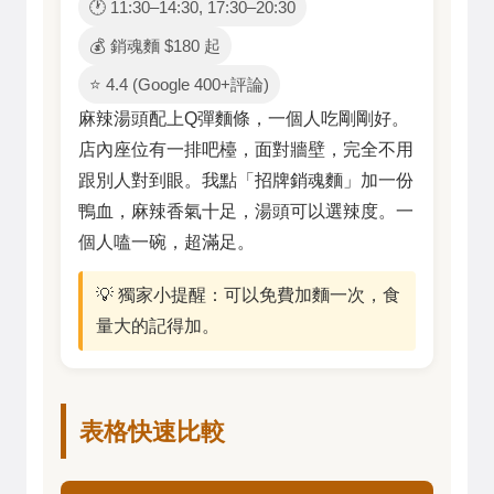
🕐 11:30–14:30, 17:30–20:30
💰 銷魂麵 $180 起
⭐ 4.4 (Google 400+評論)
麻辣湯頭配上Q彈麵條，一個人吃剛剛好。
店內座位有一排吧檯，面對牆壁，完全不用
跟別人對到眼。我點「招牌銷魂麵」加一份
鴨血，麻辣香氣十足，湯頭可以選辣度。一
個人嗑一碗，超滿足。
💡 獨家小提醒：可以免費加麵一次，食
量大的記得加。
表格快速比較