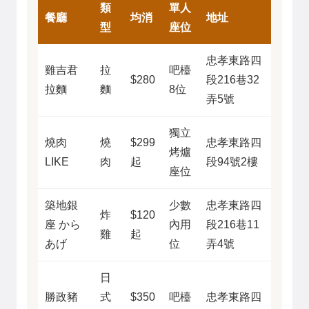
類
單人
餐廳
均消
地址
型
座位
忠孝東路四
雞吉君
拉
吧檯
$280
段216巷32
拉麵
麵
8位
弄5號
獨立
燒肉
燒
$299
忠孝東路四
烤爐
LIKE
肉
起
段94號2樓
座位
築地銀
少數
忠孝東路四
炸
$120
座 から
內用
段216巷11
雞
起
あげ
位
弄4號
日
勝政豬
式
$350
吧檯
忠孝東路四