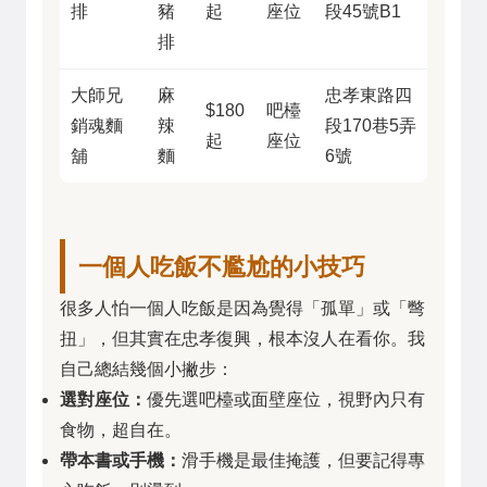
排
豬
起
座位
段45號B1
排
大師兄
麻
忠孝東路四
$180
吧檯
銷魂麵
辣
段170巷5弄
起
座位
舖
麵
6號
一個人吃飯不尷尬的小技巧
很多人怕一個人吃飯是因為覺得「孤單」或「彆
扭」，但其實在忠孝復興，根本沒人在看你。我
自己總結幾個小撇步：
選對座位：
優先選吧檯或面壁座位，視野內只有
食物，超自在。
帶本書或手機：
滑手機是最佳掩護，但要記得專