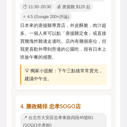
🕐 11:30–20:30
💰 唐揚雞 $120 起
⭐ 4.5 (Google 200+評論)
日本來的唐揚雞專賣店，外皮酥脆，肉汁超
多。一個人來可以點「唐揚雞定食」或直接
買幾塊炸雞邊走邊吃。店內有幾個座位，但
我更喜歡外帶到旁邊的公園吃，很有日本上
班族午餐的感覺。
💡 獨家小提醒：下午三點後常常賣光，
建議中午去。
4. 勝政豬排 忠孝SOGO店
📍 台北市大安區忠孝東路四段45號B1
(SOGO忠孝館)