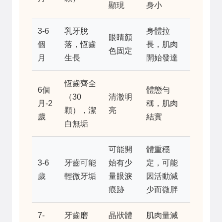
顯現
身小
3-6
乳牙脫
身體拉
眼睛顏
個
落，恆齒
長，肌肉
色固定
月
生長
開始發達
恆齒齊全
6個
體態勻
（30
清澈明
月-2
稱，肌肉
顆），潔
亮
歲
結實
白無垢
可能開
體重穩
3-6
牙齒可能
始有少
定，可能
歲
輕微牙垢
量眼淚
因活動減
痕跡
少而微胖
7-
牙齒磨
晶狀體
肌肉量減