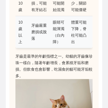
10
損，可能
可能開
少，關節
歲
有牙結石
始混濁
可能僵硬
10
眼睛可
體重可能
牙齒嚴重
歲
能渾濁
下降，脊
磨損或脫
以
（白內
柱可能凸
落
上
障）
出
牙齒是最準的年齡指標之一。幼貓的牙齒像珍
珠一樣白，隨著年齡增長，會累積牙垢和磨
損。但飲食也會影響，吃濕食的貓可能牙垢較
多。