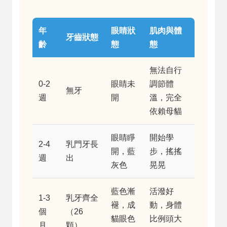
年
眼睛狀
肌肉與體
牙齒狀態
齡
態
態
無法自行
0-2
眼睛未
調節體
無牙
週
開
溫，完全
依賴母貓
眼睛睜
開始學
2-4
乳門牙長
開，藍
步，搖搖
週
出
灰色
晃晃
藍色漸
活潑好
1-3
乳牙齊全
褪，成
動，身體
個
（26
貓眼色
比例頭大
月
顆）